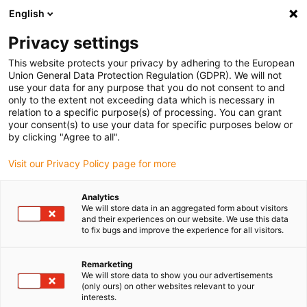
English
(0)
Privacy settings
igus-icon-arrow-right
igus-icon-arrow-right
igus-icon-arrow-right
Accueil
Câbles pour chaînes porte-câbles
Câbles confectionnés
This website protects your privacy by adhering to the European
igus-icon-arrow-right
igus-icon-arrow-right
Câble moteur au standard fabricant
peut être utilisé avec Siemens
Union General Data Protection Regulation (GDPR). We will not
igus-icon-arrow-right
Câble de puissance readycable® selon les standards Siemens 6FX_002-
use your data for any purpose that you do not consent to and
5CS52, câble de base TPE 7,5 x d
only to the extent not exceeding data which is necessary in
relation to a specific purpose(s) of processing. You can grant
Câble de puissance
your consent(s) to use your data for specific purposes below or
by clicking "Agree to all".
readycable® selon les
Visit our Privacy Policy page for more
standards Siemens 6FX_002-
5CS52, câble de base TPE 7,5
Analytics
We will store data in an aggregated form about visitors
x d
and their experiences on our website. We use this data
to fix bugs and improve the experience for all visitors.
Remarketing
We will store data to show you our advertisements
(only ours) on other websites relevant to your
interests.