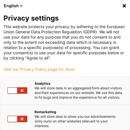
English
(0)
Privacy settings
igus-icon-arrow-right
igus-icon-arrow-right
igus-icon-arrow-right
Inicio
Cables para cadenas portacables
Cables confeccionados
This website protects your privacy by adhering to the European
igus-icon-arrow-right
Cables de accionamiento compatibles con los estándares de los fabricantes
Union General Data Protection Regulation (GDPR). We will not
igus-icon-arrow-right
compatibles con Siemens
use your data for any purpose that you do not consent to and
only to the extent not exceeding data which is necessary in
relation to a specific purpose(s) of processing. You can grant
your consent(s) to use your data for specific purposes below or
Harnessed cables similar to
by clicking "Agree to all".
Visit our Privacy Policy page for more
Siemens
Analytics
We will store data in an aggregated form about visitors
and their experiences on our website. We use this data
to fix bugs and improve the experience for all visitors.
Cables readycable® confeccionados de acuerdo con el estándar de
Siemens, especialmente duraderos y robustos, y perfectos para su
Remarketing
uso en cadenas portacables para aplicaciones móviles. Son cables
We will store data to show you our advertisements
(only ours) on other websites relevant to your
seguros porque se someten a una gran cantidad de pruebas de
interests.
calidad en el laboratorio de igus®. La gama consta de una gran