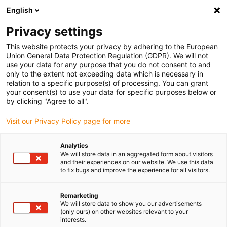
English
(0)
Privacy settings
igus-icon-arrow-right
igus-icon-arrow-right
igus-icon-arrow-right
Accueil
Câbles pour chaînes porte-câbles
Câbles confectionnés
This website protects your privacy by adhering to the European
igus-icon-arrow-right
igus-icon-arrow-right
Câble moteur au standard fabricant
peut être utilisé avec Siemens
Union General Data Protection Regulation (GDPR). We will not
igus-icon-arrow-right
Câble servoconducteur readycable® selon les standards Siemens 6FX_002-
use your data for any purpose that you do not consent to and
5DQ41, câble de base PVC 10 x d
only to the extent not exceeding data which is necessary in
relation to a specific purpose(s) of processing. You can grant
Câble servoconducteur
your consent(s) to use your data for specific purposes below or
by clicking "Agree to all".
readycable® selon les
Visit our Privacy Policy page for more
standards Siemens 6FX_002-
5DQ41, câble de base PVC 10
Analytics
We will store data in an aggregated form about visitors
x d
and their experiences on our website. We use this data
to fix bugs and improve the experience for all visitors.
Remarketing
We will store data to show you our advertisements
(only ours) on other websites relevant to your
interests.