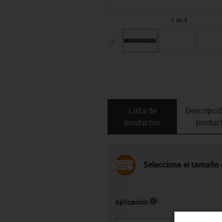
1 de 4
igus-icon-arrow-left
Lista de
Descripció
productos
produc
Selecciona el tamaño 
Aplicación