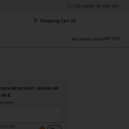
Calculador de vida útil.
Shopping Cart
(0)
INT
(
ES
)
My contact person
tura del artículo: cálculo del
o de &
ido (mm)
ntación
info