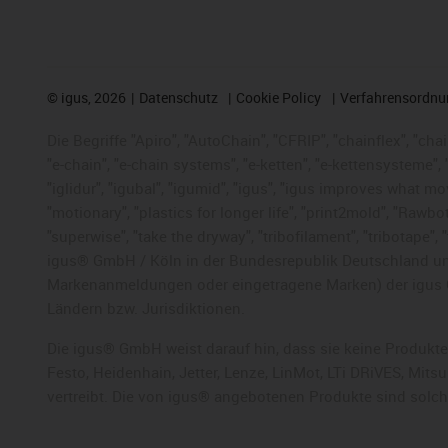
©
igus, 2026
Datenschutz
Cookie Policy
Verfahrensordnu
Die Begriffe "Apiro", "AutoChain", "CFRIP", "chainflex", "chai
"e-chain", "e-chain systems", "e-ketten", "e-kettensysteme", "e
"iglidur", "igubal", "igumid", "igus", "igus improves what mo
"motionary", "plastics for longer life", "print2mold", "Rawbo
"superwise", "take the dryway", "tribofilament", "tribotape",
igus® GmbH / Köln in der Bundesrepublik Deutschland und
Markenanmeldungen oder eingetragene Marken) der igus 
Ländern bzw. Jurisdiktionen.
Die igus® GmbH weist darauf hin, dass sie keine Produkte
Festo, Heidenhain, Jetter, Lenze, LinMot, LTi DRiVES, Mit
vertreibt. Die von igus® angebotenen Produkte sind solc