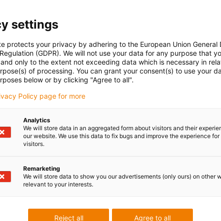
Lista 
con-check
Deslizante
Aplicaciones
Cade
colgantes
y settings
Refer
Seri
te protects your privacy by adhering to the European Union General
 Regulation (GDPR). We will not use your data for any purpose that y
and only to the extent not exceeding data which is necessary in relat
urpose(s) of processing. You can grant your consent(s) to use your da
rposes below or by clicking "Agree to all".
rivacy Policy page for more
lipboard
chura interior [Bi]
Radio de curvatura [R]
Analytics
m]
[mm]
We will store data in an aggregated form about visitors and their experi
our website. We use this data to fix bugs and improve the experience for 
visitors.
0
135
Remarketing
We will store data to show you our advertisements (only ours) on other 
relevant to your interests.
Lob & Kritik
Reject all
Agree to all