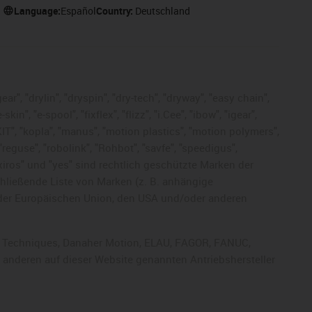
Language:
Español
Country:
Deutschland
ar", "drylin", "dryspin", "dry-tech", "dryway", "easy chain",
", "e-spool", "fixflex", "flizz", "i.Cee", "ibow", "igear",
eKIT", "kopla", "manus", "motion plastics", "motion polymers",
"reguse", "robolink", "Rohbot", "savfe", "speedigus",
, "xiros" und "yes" sind rechtlich geschützte Marken der
chließende Liste von Marken (z. B. anhängige
der Europäischen Union, den USA und/oder anderen
rol Techniques, Danaher Motion, ELAU, FAGOR, FANUC,
r anderen auf dieser Website genannten Antriebshersteller