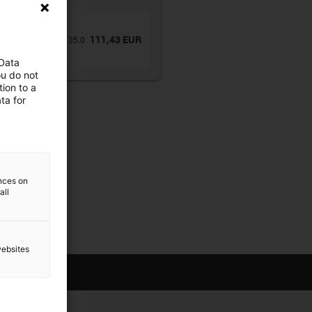
de piezas
(
1
)
na portacables
111,43 EUR
encia
:
4040C.05.135.0
es 4040
 Data
ou do not
ion to a
ta for
ences on
all
websites