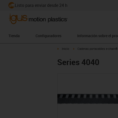
Listo para enviar desde 24 h
Tienda
Configuradores
Información sobre el pr
igus-icon-arrow-right
igus-icon-arrow-right
Inicio
Cadenas portacables e-chain®
Series 4040