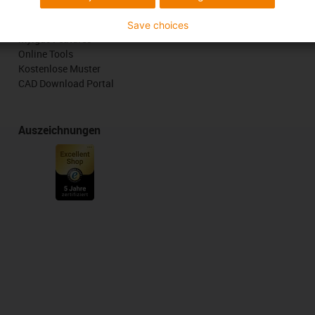
Services
Save choices
myigus Features
Online Tools
Kostenlose Muster
CAD Download Portal
Auszeichnungen