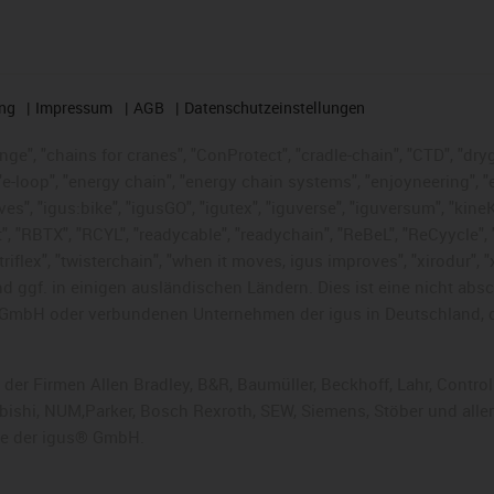
ng
Impressum
AGB
Datenschutzeinstellungen
nge", "chains for cranes", "ConProtect", "cradle-chain", "CTD", "dryge
-loop", "energy chain", "energy chain systems", "enjoyneering", "e-skin
ves", "igus:bike", "igusGO", "igutex", "iguverse", "iguversum", "kin
t", "RBTX", "RCYL", "readycable", "readychain", "ReBeL", "ReCyycle", 
 "triflex", "twisterchain", "when it moves, igus improves", "xirodur"
 ggf. in einigen ausländischen Ländern. Dies ist
eine nicht abs
GmbH oder verbundenen Unternehmen der igus in Deutschland, 
 der Firmen Allen Bradley, B&R, Baumüller, Beckhoff, Lahr, Cont
subishi, NUM,Parker, Bosch Rexroth, SEW, Siemens, Stöber und alle
he der igus® GmbH.