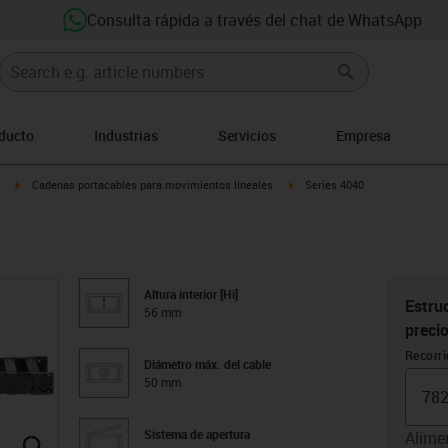
Consulta rápida a través del chat de WhatsApp
oducto
Industrias
Servicios
Empresa
igus-icon-arrow-right
igus-icon-arrow-right
Cadenas portacables para movimientos lineales
Series 4040
Altura interior [Hi]
Estruc
56 mm
preci
Recorr
Diámetro máx. del cable
50 mm
Sistema de apertura
Alime
igus-icon-lupe
igus-icon-lupe
igus-icon-lupe
igus-icon-lupe