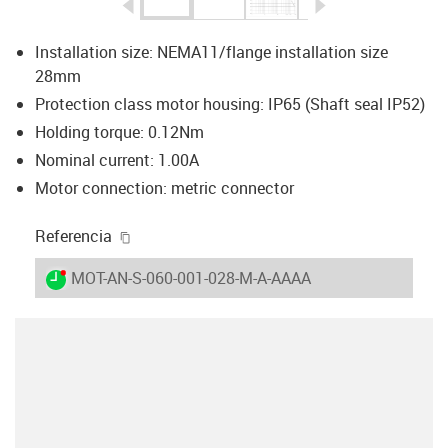
igus-icon-arrow-left
igus-icon-arrow-r
Installation size: NEMA11/flange installation size
28mm
Protection class motor housing: IP65 (Shaft seal IP52)
Holding torque: 0.12Nm
Nominal current: 1.00A
Motor connection: metric connector
igus-icon-copy-clipboard
Referencia
igus-icon-lieferzeit-dot
MOT-AN-S-060-001-028-M-A-AAAA