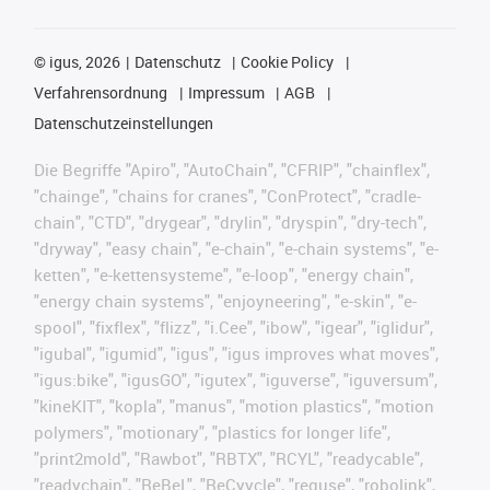
©
igus, 2026
Datenschutz
Cookie Policy
Verfahrensordnung
Impressum
AGB
Datenschutzeinstellungen
Die Begriffe "Apiro", "AutoChain", "CFRIP", "chainflex",
"chainge", "chains for cranes", "ConProtect", "cradle-
chain", "CTD", "drygear", "drylin", "dryspin", "dry-tech",
"dryway", "easy chain", "e-chain", "e-chain systems", "e-
ketten", "e-kettensysteme", "e-loop", "energy chain",
"energy chain systems", "enjoyneering", "e-skin", "e-
spool", "fixflex", "flizz", "i.Cee", "ibow", "igear", "iglidur",
"igubal", "igumid", "igus", "igus improves what moves",
"igus:bike", "igusGO", "igutex", "iguverse", "iguversum",
"kineKIT", "kopla", "manus", "motion plastics", "motion
polymers", "motionary", "plastics for longer life",
"print2mold", "Rawbot", "RBTX", "RCYL", "readycable",
"readychain", "ReBeL", "ReCyycle", "reguse", "robolink",