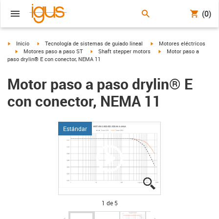
(0)
igus-icon-arrow-right
igus-icon-arrow-right
igus-icon-arrow-right
Inicio
Tecnología de sistemas de guiado lineal
Motores eléctricos
igus-icon-arrow-right
igus-icon-arrow-right
igus-icon-arrow-right
Motores paso a paso ST
Shaft stepper motors
Motor paso a
paso drylin® E con conector, NEMA 11
Motor paso a paso drylin® E
con conector, NEMA 11
Estándar
igus-icon-lupe
igus-icon-lupe
igus-icon-lupe
igus-icon-lupe
igus-icon-lupe
1 de 5