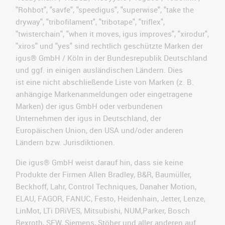
"Rohbot", "savfe", "speedigus", "superwise", "take the
dryway", "tribofilament", "tribotape", "triflex",
"twisterchain", "when it moves, igus improves", "xirodur",
"xiros" und "yes" sind rechtlich geschützte Marken der
igus® GmbH / Köln in der Bundesrepublik Deutschland
und ggf. in einigen ausländischen Ländern. Dies
ist
eine nicht abschließende Liste von Marken (z. B.
anhängige Markenanmeldungen oder eingetragene
Marken) der igus GmbH oder verbundenen
Unternehmen der igus in Deutschland, der
Europäischen Union, den USA und/oder anderen
Ländern bzw. Jurisdiktionen.
Die igus® GmbH weist darauf hin, dass sie keine
Produkte der Firmen Allen Bradley, B&R, Baumüller,
Beckhoff, Lahr, Control Techniques, Danaher Motion,
ELAU, FAGOR, FANUC, Festo, Heidenhain, Jetter, Lenze,
LinMot, LTi DRiVES, Mitsubishi, NUM,Parker, Bosch
Rexroth, SEW, Siemens, Stöber und aller anderen auf