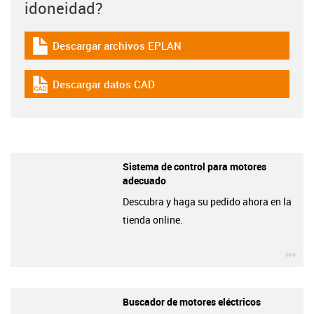
idoneidad?
Descargar archivos EPLAN
igus-icon-download-plan
Descargar datos CAD
igus-icon-cad-dateien
Sistema de control para motores
adecuado
Descubra y haga su pedido ahora en la
tienda online.
igu
Buscador de motores eléctricos