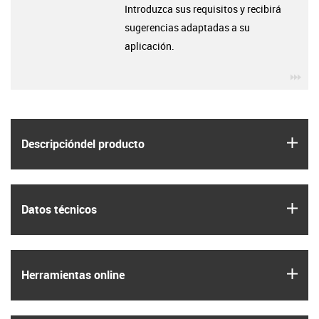
Introduzca sus requisitos y recibirá
sugerencias adaptadas a su
aplicación.
igu
igus
Descripción­del producto
igus
Datos técnicos
igus
Herramientas online