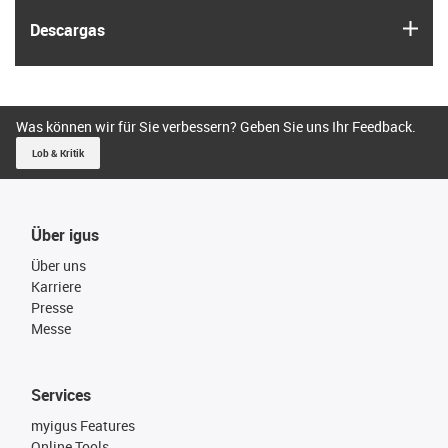
igus
Descargas
Was können wir für Sie verbessern? Geben Sie uns Ihr Feedback.
Lob & Kritik
Über igus
Über uns
Karriere
Presse
Messe
Services
myigus Features
Online Tools