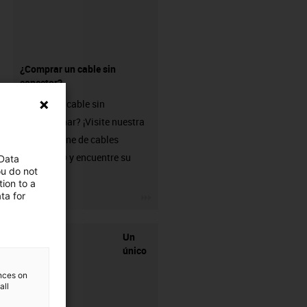
¿Comprar un cable sin
conector?
¿Busca un cable sin
confeccionar? ¡Visite nuestra
tienda online de cables
chainflex® y encuentre su
 Data
ou do not
solución!
ion to a
igus-icon-3arrow
ta for
Un
único
ences on
all