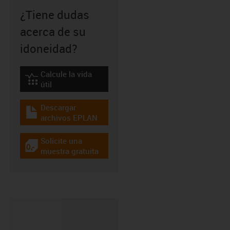
¿Tiene dudas
acerca de su
idoneidad?
Calcule la vida
igus-icon-lebensdauerrechner
útil
Descargar
igus-icon-download-plan
archivos EPLAN
Solicite una
igus-icon-gratismuster
muestra gratuita