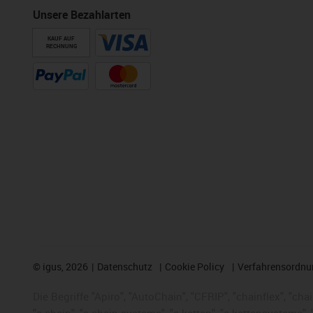
Unsere Bezahlarten
KAUF AUF
RECHNUNG
©
igus, 2026
Datenschutz
Cookie Policy
Verfahrensordnu
Die Begriffe "Apiro", "AutoChain", "CFRIP", "chainflex", "chai
"e-chain", "e-chain systems", "e-ketten", "e-kettensysteme", "e