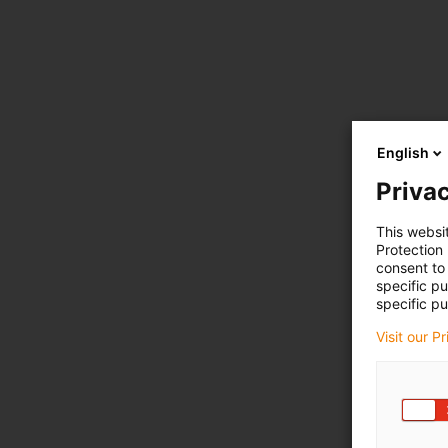
English
Privac
This websi
Protection
consent to 
specific p
specific pu
Visit our P