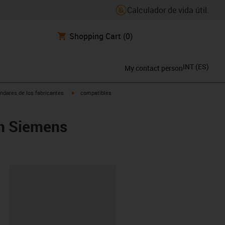
Calculador de vida útil.
Shopping Cart
(0)
INT
(
ES
)
My contact person
igus-icon-arrow-right
ndares de los fabricantes
compatibles
on Siemens
y-clipboard