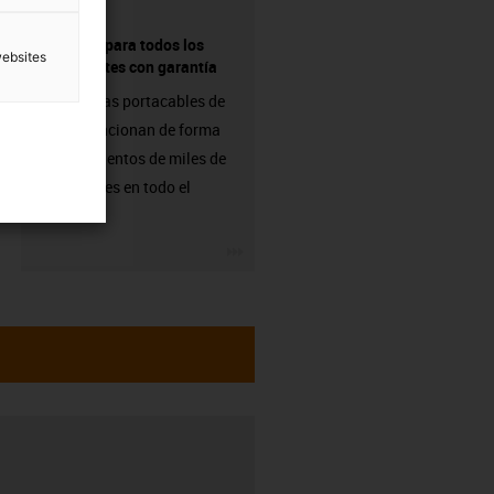
proveedor para todos los
websites
componentes con garantía
Las cadenas portacables de
igus ya funcionan de forma
fiable en cientos de miles de
aplicaciones en todo el
mundo.
igus-icon-3arrow