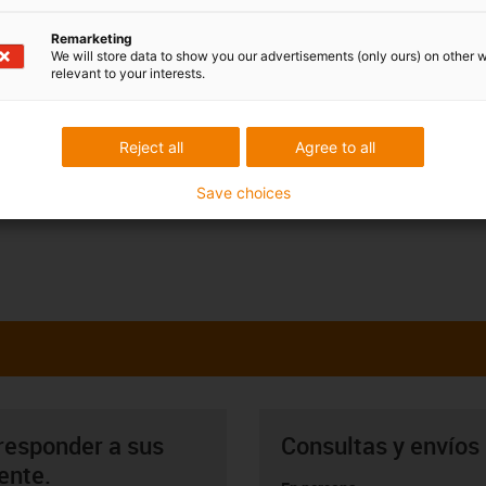
Remarketing
We will store data to show you our advertisements (only ours) on other 
relevant to your interests.
Reject all
Agree to all
Save choices
responder a sus
Consultas y envíos
ente.