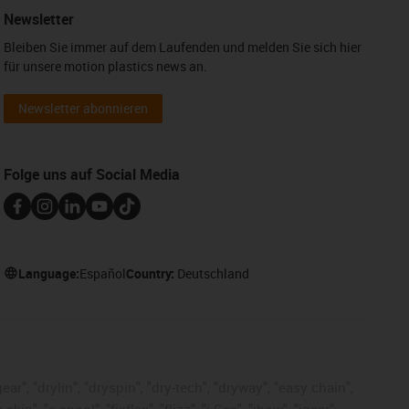
Newsletter
Bleiben Sie immer auf dem Laufenden und melden Sie sich hier
für unsere motion plastics news an.
Newsletter abonnieren
Folge uns auf Social Media
Language:
Español
Country:
Deutschland
ar", "drylin", "dryspin", "dry-tech", "dryway", "easy chain",
", "e-spool", "fixflex", "flizz", "i.Cee", "ibow", "igear",