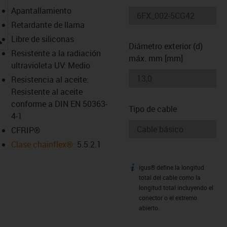
Apantallamiento
Retardante de llama
igus-icon-lupe
Libre de siliconas
Diámetro exterior (d)
Resistente a la radiación
máx. mm [mm]
ultravioleta UV: Medio
Resistencia al aceite:
Resistente al aceite
conforme a DIN EN 50363-
Tipo de cable
4-1
CFRIP®
Clase chainflex®:
5.5.2.1
igus® define la longitud
igus-icon-info
total del cable como la
longitud total incluyendo el
conector o el extremo
abierto.