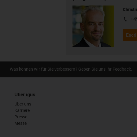
Christ
+4
igus-i
Escri
Was können wir für Sie verbessern? Geben Sie uns Ihr Feedback.
Über igus
Über uns
Karriere
Presse
Messe