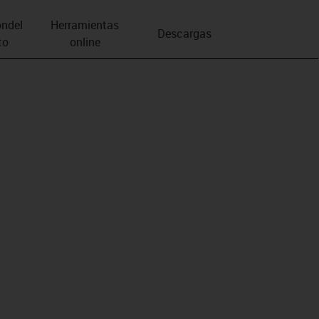
n­del
Herramientas
Descargas
to
online