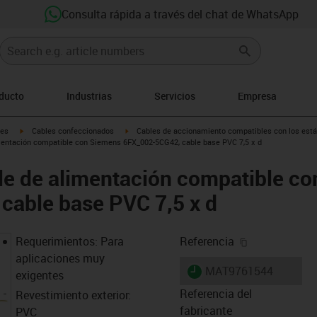
Consulta rápida a través del chat de WhatsApp
oducto
Industrias
Servicios
Empresa
igus-icon-arrow-right
igus-icon-arrow-right
les
Cables confeccionados
Cables de accionamiento compatibles con los está
mentación compatible con Siemens 6FX_002-5CG42, cable base PVC 7,5 x d
le de alimentación compatible c
cable base PVC 7,5 x d
igus-icon-cop
Requerimientos: Para
Referencia
aplicaciones muy
igus-icon-lieferzeit
MAT9761544
exigentes
Referencia del
Revestimiento exterior:
fabricante
PVC