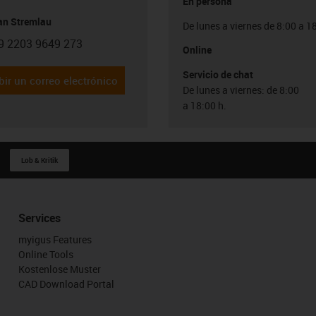
En persona
ian Stremlau
De lunes a viernes de 8:00 a 1
9 2203 9649 273
con-phone
Online
Servicio de chat
bir un correo electrónico
De lunes a viernes: de 8:00
a 18:00 h.
Lob & Kritik
Services
myigus Features
Online Tools
Kostenlose Muster
CAD Download Portal