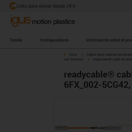
Listo para enviar desde 24 h
Tienda
Configuradores
Información sobre el pr
igus-icon-arrow-right
igus-icon-arrow-right
Inicio
Cables para cadenas portacab
igus-icon-arrow-right
con Siemens
readycable® cable de ali
readycable® cab
6FX_002-5CG42, 