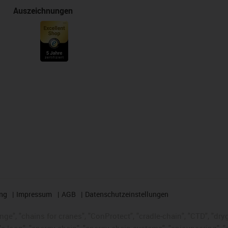
Auszeichnungen
ng
Impressum
AGB
Datenschutzeinstellungen
nge", "chains for cranes", "ConProtect", "cradle-chain", "CTD", "dryge
-loop", "energy chain", "energy chain systems", "enjoyneering", "e-skin