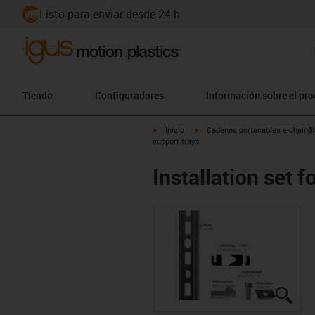
Listo para enviar desde 24 h
Tienda
Configuradores
Información sobre el pr
igus-icon-arrow-right
igus-icon-arrow-right
Inicio
Cadenas portacables e-chain®
support trays
Installation set 
igus
igus