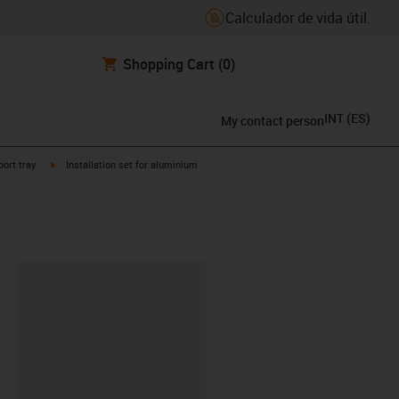
Calculador de vida útil.
Shopping Cart
(0)
INT
(
ES
)
My contact person
ght
igus-icon-arrow-right
ort tray
Installation set for aluminium
y-clipboard