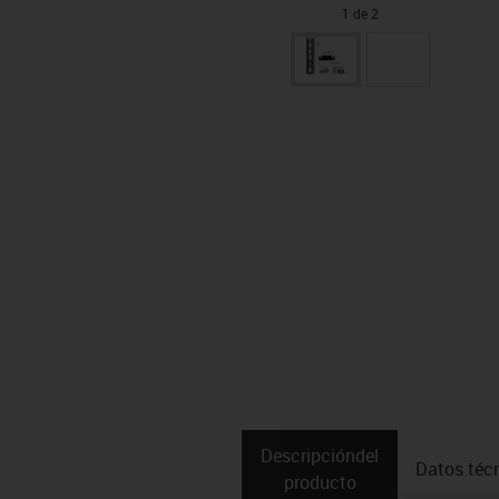
1 de 2
Descripción­del
Datos téc
producto