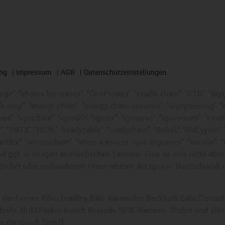
ng
Impressum
AGB
Datenschutzeinstellungen
nge", "chains for cranes", "ConProtect", "cradle-chain", "CTD", "dryge
-loop", "energy chain", "energy chain systems", "enjoyneering", "e-skin
ves", "igus:bike", "igusGO", "igutex", "iguverse", "iguversum", "kin
t", "RBTX", "RCYL", "readycable", "readychain", "ReBeL", "ReCyycle", 
 "triflex", "twisterchain", "when it moves, igus improves", "xirodur"
 ggf. in einigen ausländischen Ländern. Dies ist
eine nicht abs
GmbH oder verbundenen Unternehmen der igus in Deutschland, 
 der Firmen Allen Bradley, B&R, Baumüller, Beckhoff, Lahr, Cont
subishi, NUM,Parker, Bosch Rexroth, SEW, Siemens, Stöber und alle
he der igus® GmbH.