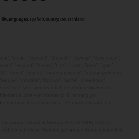
Language:
Español
Country:
Deutschland
ar", "drylin", "dryspin", "dry-tech", "dryway", "easy chain",
", "e-spool", "fixflex", "flizz", "i.Cee", "ibow", "igear",
eKIT", "kopla", "manus", "motion plastics", "motion polymers",
"reguse", "robolink", "Rohbot", "savfe", "speedigus",
, "xiros" und "yes" sind rechtlich geschützte Marken der
chließende Liste von Marken (z. B. anhängige
der Europäischen Union, den USA und/oder anderen
rol Techniques, Danaher Motion, ELAU, FAGOR, FANUC,
r anderen auf dieser Website genannten Antriebshersteller