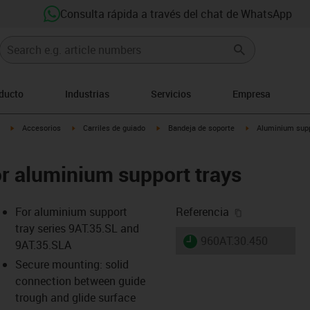
Consulta rápida a través del chat de WhatsApp
oducto
Industrias
Servicios
Empresa
igus-icon-arrow-right
igus-icon-arrow-right
igus-icon-arrow-right
igus-icon-arrow-ri
Accesorios
Carriles de guiado
Bandeja de soporte
Aluminium supp
for aluminium support trays
igus-icon-cop
For aluminium support
Referencia
tray series 9AT.35.SL and
igus-icon-lieferzeit
960AT.30.450
9AT.35.SLA
Secure mounting: solid
connection between guide
-icon-lupe
-icon-lupe
trough and glide surface