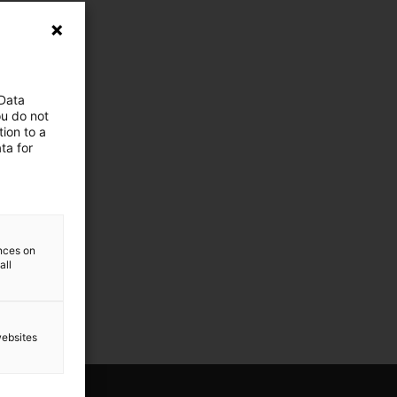
 Data
ou do not
ion to a
ta for
ences on
all
websites