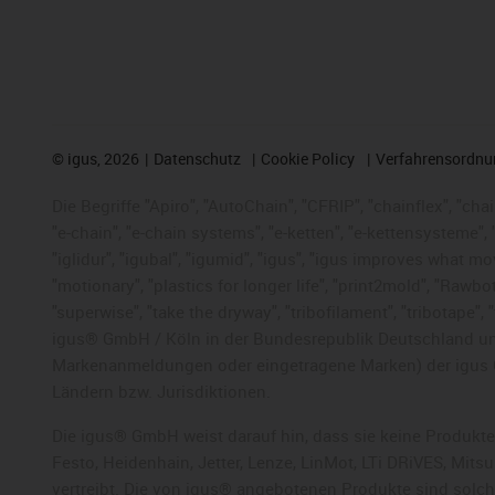
©
igus, 2026
Datenschutz
Cookie Policy
Verfahrensordnu
Die Begriffe "Apiro", "AutoChain", "CFRIP", "chainflex", "chai
"e-chain", "e-chain systems", "e-ketten", "e-kettensysteme", "e
"iglidur", "igubal", "igumid", "igus", "igus improves what mo
"motionary", "plastics for longer life", "print2mold", "Rawbo
"superwise", "take the dryway", "tribofilament", "tribotape",
igus® GmbH / Köln in der Bundesrepublik Deutschland und
Markenanmeldungen oder eingetragene Marken) der igus 
Ländern bzw. Jurisdiktionen.
Die igus® GmbH weist darauf hin, dass sie keine Produkte
Festo, Heidenhain, Jetter, Lenze, LinMot, LTi DRiVES, Mit
vertreibt. Die von igus® angebotenen Produkte sind solc