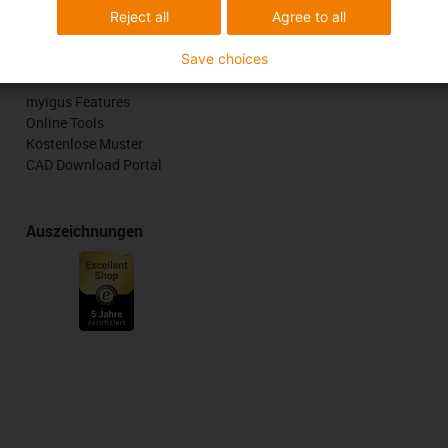
Reject all
Agree to all
Save choices
Services
myigus Features
Online Tools
Kostenlose Muster
CAD Download Portal
Auszeichnungen