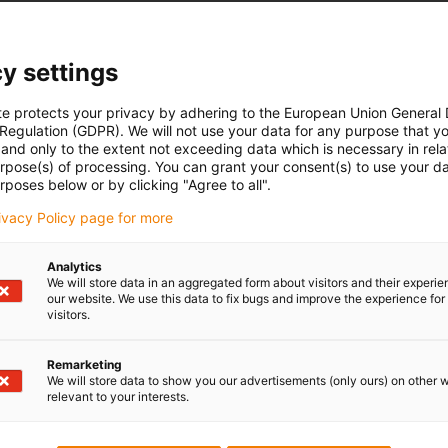
kit for securely mounting the aluminium support tray. This
onents required for the strong and exact installation of the
y settings
ace.
te protects your privacy by adhering to the European Union General
 Regulation (GDPR). We will not use your data for any purpose that y
and only to the extent not exceeding data which is necessary in relat
urpose(s) of processing. You can grant your consent(s) to use your da
rposes below or by clicking "Agree to all".
rivacy Policy page for more
Analytics
We will store data in an aggregated form about visitors and their experi
our website. We use this data to fix bugs and improve the experience for 
visitors.
Remarketing
We will store data to show you our advertisements (only ours) on other 
relevant to your interests.
Lob & Kritik