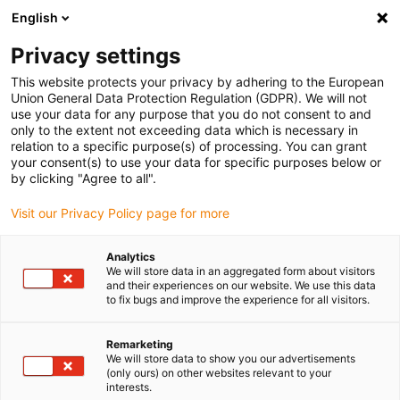
English
(0)
Privacy settings
igus-icon-arrow-right
igus-icon-arrow-right
igus-icon-arrow-right
igus-icon-a
Accueil
Chaînes porte-câbles
Solutions IIoT intelligentes
This website protects your privacy by adhering to the European
Maintenance prédictive | i.Cee
Union General Data Protection Regulation (GDPR). We will not
use your data for any purpose that you do not consent to and
only to the extent not exceeding data which is necessary in
relation to a specific purpose(s) of processing. You can grant
Smart solutions for predictive
your consent(s) to use your data for specific purposes below or
by clicking "Agree to all".
Visit our Privacy Policy page for more
maintenance
Analytics
We will store data in an aggregated form about visitors
and their experiences on our website. We use this data
to fix bugs and improve the experience for all visitors.
Industrie 4.0
Tout pour la surveillance de l'état et la
Remarketing
We will store data to show you our advertisements
maintenance prédictive modernes avec
(only ours) on other websites relevant to your
les plastiques intelligents igus :
interests.