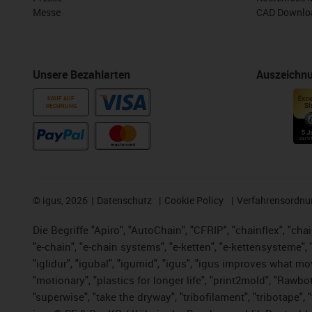
Messe
CAD Downloa
Unsere Bezahlarten
Auszeichn
KAUF AUF
RECHNUNG
©
igus, 2026
Datenschutz
Cookie Policy
Verfahrensordnu
Die Begriffe "Apiro", "AutoChain", "CFRIP", "chainflex", "chai
"e-chain", "e-chain systems", "e-ketten", "e-kettensysteme", "e
"iglidur", "igubal", "igumid", "igus", "igus improves what mo
"motionary", "plastics for longer life", "print2mold", "Rawbo
"superwise", "take the dryway", "tribofilament", "tribotape",