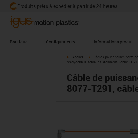
Produits prêts à expédier à partir de 24 heures
Boutique
Configurateurs
Informations produit
igus-icon-arrow-right
igus-icon-arrow-right
Accueil
Câbles pour chaînes porte-c
readycable® selon les standards Fanuc LX660-
Câble de puissan
8077-T291, câble