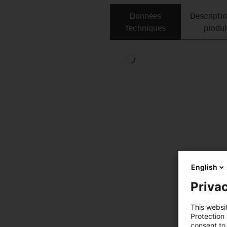
Données
Descripti
techniques
produi
English
Privac
This websi
Protection
consent to 