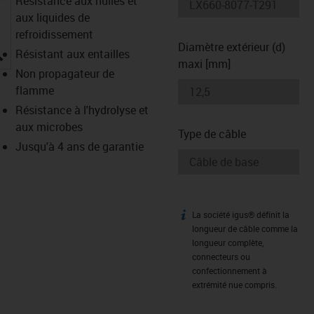
Résistance aux huiles et
aux liquides de
refroidissement
Diamètre extérieur (d)
igus-icon-lupe
Résistant aux entailles
maxi [mm]
Non propagateur de
flamme
Résistance à l'hydrolyse et
aux microbes
Type de câble
Jusqu'à 4 ans de garantie
La société igus® définit la
igus-icon-info
longueur de câble comme la
longueur complète,
connecteurs ou
confectionnement à
extrémité nue compris.