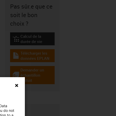
Pas sûr.e que ce
soit le bon
choix ?
Calcul de la
igus-icon-lebensdauerrechner
durée de vie
Télécharger les
igus-icon-download-plan
données EPLAN
Demander un
échantillon
igus-icon-gratismuster
gratuit
 Data
ou do not
ion to a