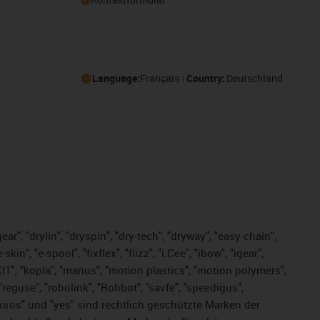
Language:
Français
Country:
Deutschland
ar", "drylin", "dryspin", "dry-tech", "dryway", "easy chain",
", "e-spool", "fixflex", "flizz", "i.Cee", "ibow", "igear",
eKIT", "kopla", "manus", "motion plastics", "motion polymers",
"reguse", "robolink", "Rohbot", "savfe", "speedigus",
, "xiros" und "yes" sind rechtlich geschützte Marken der