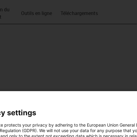
on du
Outils en ligne
Téléchargements
t
y settings
te protects your privacy by adhering to the European Union General
 Regulation (GDPR). We will not use your data for any purpose that y
and only to the extent not exceeding data which is necessary in relat