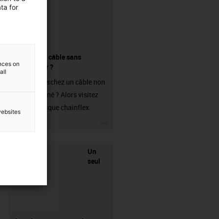
ta for
Acheter un câble sans
ences on
connecteur ?
all
Vous recherchez un câble non
confectionné ? Alors visitez
notre boutique chainflex.
websites
igus-icon-3arrow
Un
seul