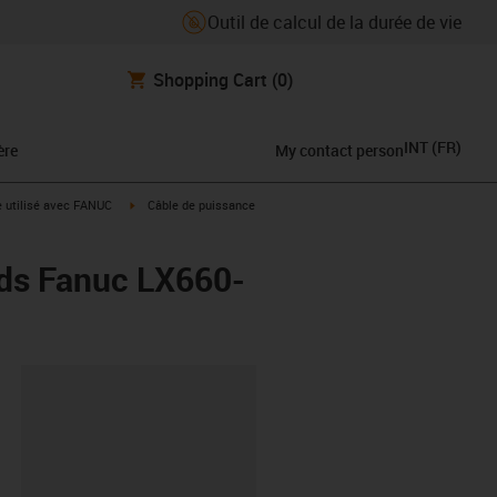
Outil de calcul de la durée de vie
Shopping Cart
(0)
INT
(
FR
)
ère
My contact person
rrow-right
igus-icon-arrow-right
e utilisé avec FANUC
Câble de puissance
rds Fanuc LX660-
oard