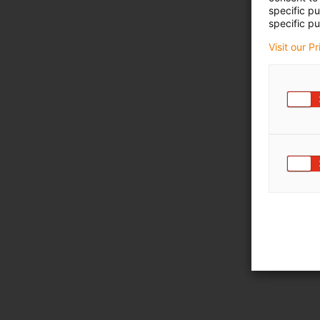
specific p
specific pu
Visit our P