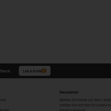
edback.
Lob & Kritik
Newsletter
ures
Bleiben Sie immer auf dem Lauf
melden Sie sich hier für unsere m
Muster
plastics news an.