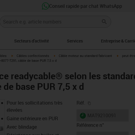
Conseil rapide par chat WhatsApp
Secteurs d'activité
Services
Entreprise & Carri
igus-icon-arrow-right
igus-icon-arrow-right
igus-icon-a
âbles
Câbles confectionnés
Câble moteur au standard fabricant
peut êtr
8077-T291, câble de base PUR 7,5 x d
ce readycable® selon les standa
 de base PUR 7,5 x d
igus-icon-copy-clipb
Pour les sollicitations très
Réf.
élevées
igus-icon-lieferzeit
MAT9210091
Gaine extérieure en PUR
Référence n°
Avec blindage