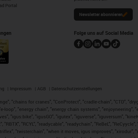
d Portal
Newsletter abonnieren
ungen
Folge uns auf Social Media
ng
Impressum
AGB
Datenschutzeinstellungen
nge", "chains for cranes", "ConProtect", "cradle-chain", "CTD", "dryge
-loop", "energy chain", "energy chain systems", "enjoyneering", "e-skin
ves", "igus:bike", "igusGO", "igutex", "iguverse", "iguversum", "kin
t", "RBTX", "RCYL", "readycable", "readychain", "ReBeL", "ReCyycle", 
 "triflex", "twisterchain", "when it moves, igus improves", "xirodur"