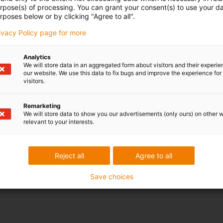
urpose(s) of processing. You can grant your consent(s) to use your da
rposes below or by clicking "Agree to all".
rivacy Policy page for more
Analytics
We will store data in an aggregated form about visitors and their experi
our website. We use this data to fix bugs and improve the experience for 
visitors.
Remarketing
We will store data to show you our advertisements (only ours) on other 
relevant to your interests.
Reject all
Agree to all
Save choices