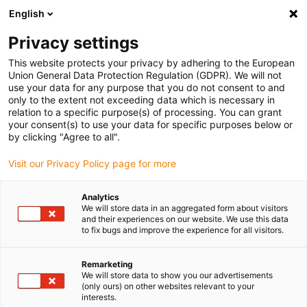
English
(0)
Privacy settings
igus-icon-arrow-right
igus-icon-arrow-right
igus-icon-arrow-right
Accueil
Câbles pour chaînes porte-câbles
Câbles confectionnés
This website protects your privacy by adhering to the European
igus-icon-arrow-right
igus-icon-arrow-right
Câble moteur au standard fabricant
peut être utilisé avec Bosch
Union General Data Protection Regulation (GDPR). We will not
igus-icon-arrow-right
Rexroth
Câble de puissance readycable® selon les standards Bosch Rexroth
use your data for any purpose that you do not consent to and
IKG4118, câble de base PUR 7,5 x d
only to the extent not exceeding data which is necessary in
relation to a specific purpose(s) of processing. You can grant
Câble de puissance
your consent(s) to use your data for specific purposes below or
by clicking "Agree to all".
readycable® selon les
Visit our Privacy Policy page for more
standards Bosch Rexroth
IKG4118, câble de base PUR
Analytics
We will store data in an aggregated form about visitors
7,5 x d
and their experiences on our website. We use this data
to fix bugs and improve the experience for all visitors.
Remarketing
We will store data to show you our advertisements
(only ours) on other websites relevant to your
interests.