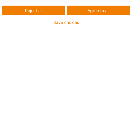
Reject all
Agree to all
Save choices
igus-icon-lup
Pour les sollicitations très élevées
Gaine extérieure en PUR
Avec blindage
Résistance aux huiles et aux liquides de
refroidissement
Résistant aux entailles
Non propagateur de flamme
Résistance à l'hydrolyse et aux microbes
Jusqu'à 4 ans de garantie
igus-icon-copy-clipboard
Réf.