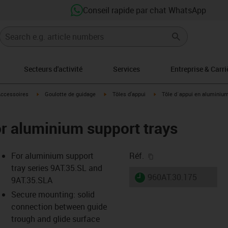
Conseil rapide par chat WhatsApp
Secteurs d'activité
Services
Entreprise & Carri
s-icon-arrow-right
igus-icon-arrow-right
igus-icon-arrow-right
igus-icon-arrow-right
ccessoires
Goulotte de guidage
Tôles d'appui
Tôle d´appui en aluminiu
for aluminium support trays
igus-icon-copy-clipb
For aluminium support
Réf.
tray series 9AT.35.SL and
igus-icon-lieferzeit
960AT.30.175
9AT.35.SLA
Secure mounting: solid
connection between guide
-icon-lupe
-icon-lupe
trough and glide surface