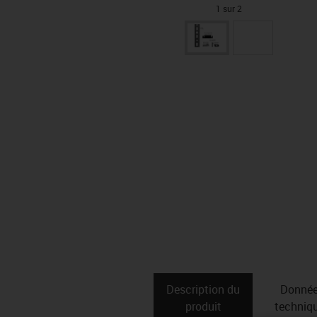
1 sur 2
Description du
Donné
produit
techniq