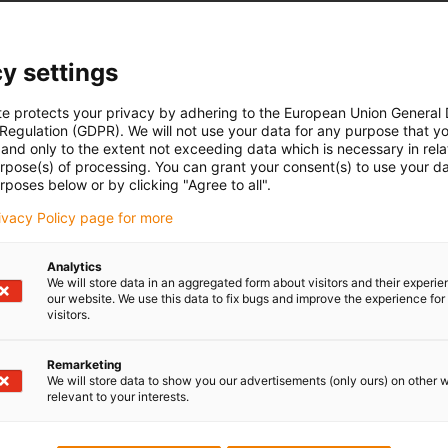
kit for securely mounting the aluminium support tray. This
onents required for the strong and exact installation of the
y settings
ace.
te protects your privacy by adhering to the European Union General
 Regulation (GDPR). We will not use your data for any purpose that y
and only to the extent not exceeding data which is necessary in relat
urpose(s) of processing. You can grant your consent(s) to use your da
rposes below or by clicking "Agree to all".
rivacy Policy page for more
Analytics
We will store data in an aggregated form about visitors and their experi
our website. We use this data to fix bugs and improve the experience for 
visitors.
Remarketing
We will store data to show you our advertisements (only ours) on other 
relevant to your interests.
Lob & Kritik