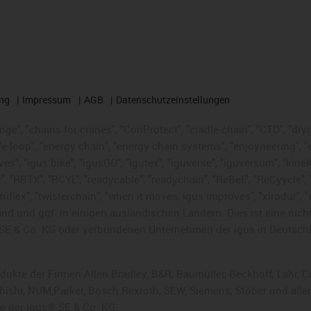
ng
Impressum
AGB
Datenschutzeinstellungen
nge", "chains for cranes", "ConProtect", "cradle-chain", "CTD", "dryge
-loop", "energy chain", "energy chain systems", "enjoyneering", "e-skin
ves", "igus:bike", "igusGO", "igutex", "iguverse", "iguversum", "kin
t", "RBTX", "RCYL", "readycable", "readychain", "ReBeL", "ReCyycle", 
 "triflex", "twisterchain", "when it moves, igus improves", "xirodur"
nd und ggf. in einigen ausländischen Ländern. Dies ist
eine nich
SE & Co. KG oder verbundenen Unternehmen der igus in Deutschl
rodukte der Firmen Allen Bradley, B&R, Baumüller, Beckhoff, Lahr
subishi, NUM,Parker, Bosch Rexroth, SEW, Siemens, Stöber und alle
e der igus® SE & Co. KG.