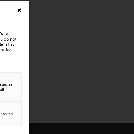
 Data
ou do not
ion to a
ta for
ences on
all
websites