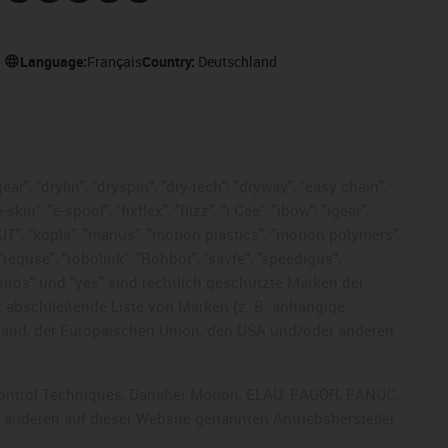
Language:
Français
Country:
Deutschland
ar", "drylin", "dryspin", "dry-tech", "dryway", "easy chain",
", "e-spool", "fixflex", "flizz", "i.Cee", "ibow", "igear",
eKIT", "kopla", "manus", "motion plastics", "motion polymers",
"reguse", "robolink", "Rohbot", "savfe", "speedigus",
, "xiros" und "yes" sind rechtlich geschützte Marken der
t abschließende Liste von Marken (z. B. anhängige
and, der Europäischen Union, den USA und/oder anderen
, Control Techniques, Danaher Motion, ELAU, FAGOR, FANUC,
r anderen auf dieser Website genannten Antriebshersteller