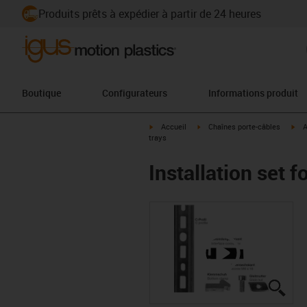
Produits prêts à expédier à partir de 24 heures
Boutique
Configurateurs
Informations produit
igus-icon-arrow-right
igus-icon-arrow-right
igu
Accueil
Chaînes porte-câbles
A
trays
Installation set 
igus
igus