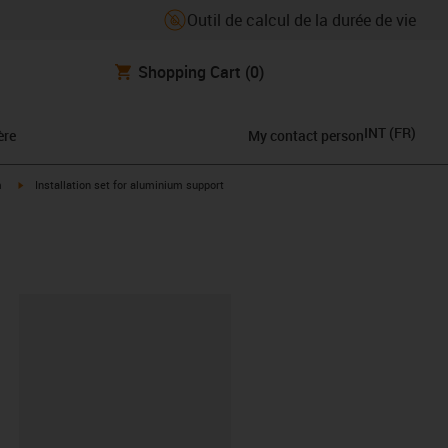
Outil de calcul de la durée de vie
Shopping Cart
(0)
INT
(
FR
)
ère
My contact person
igus-icon-arrow-right
m
Installation set for aluminium support
oard