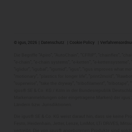
©
igus, 2026
Datenschutz
Cookie Policy
Verfahrensordnu
Die Begriffe "Apiro", "AutoChain", "CFRIP", "chainflex", "chai
"e-chain", "e-chain systems", "e-ketten", "e-kettensysteme", "e
"iglidur", "igubal", "igumid", "igus", "igus improves what mo
"motionary", "plastics for longer life", "print2mold", "Rawbo
"superwise", "take the dryway", "tribofilament", "tribotape",
igus® SE & Co. KG / Köln in der Bundesrepublik Deutschla
Markenanmeldungen oder eingetragene Marken) der igus 
Ländern bzw. Jurisdiktionen.
Die igus® SE & Co. KG weist darauf hin, dass sie keine P
Festo, Heidenhain, Jetter, Lenze, LinMot, LTi DRiVES, Mit
vertreibt. Die von igus® angebotenen Produkte sind solch