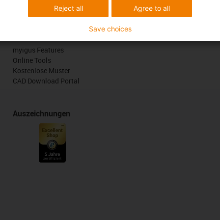
Reject all
Agree to all
Save choices
Services
myigus Features
Online Tools
Kostenlose Muster
CAD Download Portal
Auszeichnungen