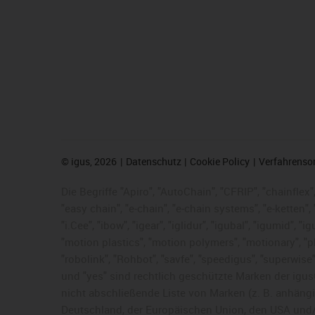
©
igus, 2026
Datenschutz
Cookie Policy
Verfahrenso
Die Begriffe "Apiro", "AutoChain", "CFRIP", "chainflex",
"easy chain", "e-chain", "e-chain systems", "e-ketten", 
"i.Cee", "ibow", "igear", "iglidur", "igubal", "igumid",
"motion plastics", "motion polymers", "motionary", "pl
"robolink", "Rohbot", "savfe", "speedigus", "superwise",
und "yes" sind rechtlich geschützte Marken der igu
nicht abschließende Liste von Marken (z. B. anhän
Deutschland, der Europäischen Union, den USA und/