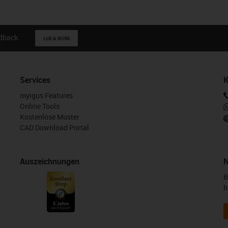
En oscillation
En translation et en rotation
En translation et en osc
o-circle-gray
edback.
Lob & Kritik
Services
K
igus-icon-close-cross
Restaurer les valeurs
myigus Features
i
standards
Online Tools
Kostenlose Muster
CAD Download Portal
Auszeichnungen
N
B
h