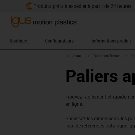
Produits prêts à expédier à partir de 24 heures
Boutique
Configurateurs
Informations produit
igus-icon-arrow-right
igus-icon-arrow-right
igus-
Accueil
Toutes les formes
Pal
Paliers a
Trouvez facilement et rapidement
en ligne.
Saisissez les dimensions, les par
liste de références catalogue ig