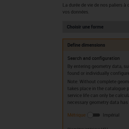
La durée de vie de nos paliers à
vos données.
Choisir une forme
Define dimensions
Search and configuration
Paliers lisses
Paliers 
By entering geometry data, su
cylindriques (S)
collere
found or individually configur
Note: Without complete geome
takes place in the catalogue p
service life can only be calcu
Bagues de guidage
Paliers c
necessary geometry data has b
(PR)
Métrique
Impérial