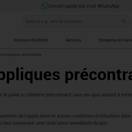
Conseil rapide par chat WhatsApp
Secteurs d'activité
Services
Entreprise & Carri
icon-arrow-right
iers appliques précontraints
ppliques précontr
 le palier à collerette précontraint sans jeu igus adapté à votr
amètres de l'application et autres conditions d'utilisation dans 
us leur convenant avec indication immédiate du prix.