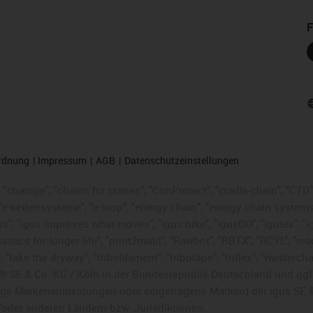
F
rdnung
Impressum
AGB
Datenschutzeinstellungen
 "chainge", "chains for cranes", "ConProtect", "cradle-chain", "CTD", 
"e-kettensysteme", "e-loop", "energy chain", "energy chain systems", "
 "igus", "igus improves what moves", "igus:bike", "igusGO", "igutex", 
astics for longer life", "print2mold", "Rawbot", "RBTX", "RCYL", "re
 "take the dryway", "tribofilament", "tribotape", "triflex", "twisterc
s® SE & Co. KG / Köln in der Bundesrepublik Deutschland und ggf.
gige Markenanmeldungen oder eingetragene Marken) der igus SE 
oder anderen Ländern bzw. Jurisdiktionen.