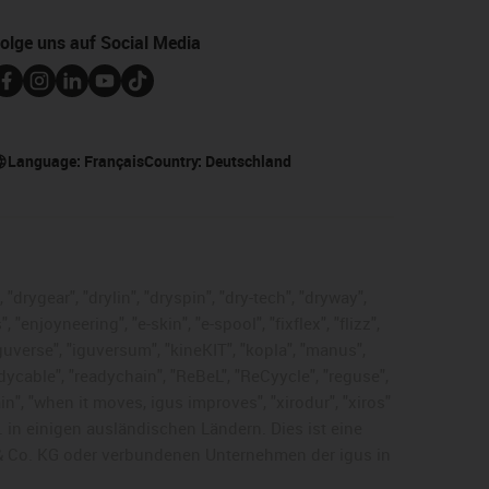
olge uns auf Social Media
Language:
Français
Country:
Deutschland
"drygear", "drylin", "dryspin", "dry-tech", "dryway",
enjoyneering", "e-skin", "e-spool", "fixflex", "flizz",
"iguverse", "iguversum", "kineKIT", "kopla", "manus",
adycable", "readychain", "ReBeL", "ReCyycle", "reguse",
hain", "when it moves, igus improves", "xirodur", "xiros"
 in einigen ausländischen Ländern. Dies ist
eine
& Co. KG oder verbundenen Unternehmen der igus in