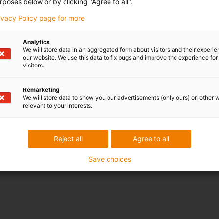
rposes below or by clicking "Agree to all".
N
mm
rivacy Policy page for more
Analytics
We will store data in an aggregated form about visitors and their experi
our website. We use this data to fix bugs and improve the experience for 
visitors.
Remarketing
We will store data to show you our advertisements (only ours) on other 
relevant to your interests.
ittent
Reject all
Agree to all
Save choices