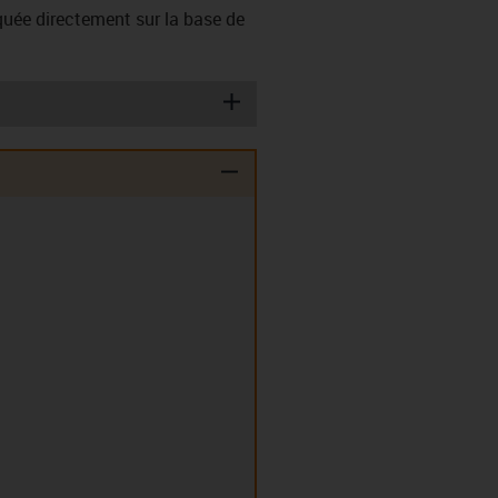
iquée directement sur la base de
igus-icon-plus
igus-icon-minus
lles (T)
Rondelles ressorts
(TE)
Easy Clips
Clip-in palier à
EC)
double collerette (D)