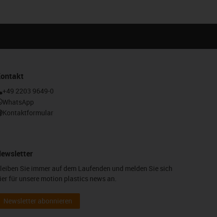
illation
ontakt
Calcul de la durée de vie
+49 2203 9649-0
gus-icon-lebensdauerrechner
WhatsApp
Kontaktformular
ewsletter
leiben Sie immer auf dem Laufenden und melden Sie sich
ier für unsere motion plastics news an.
Newsletter abonnieren