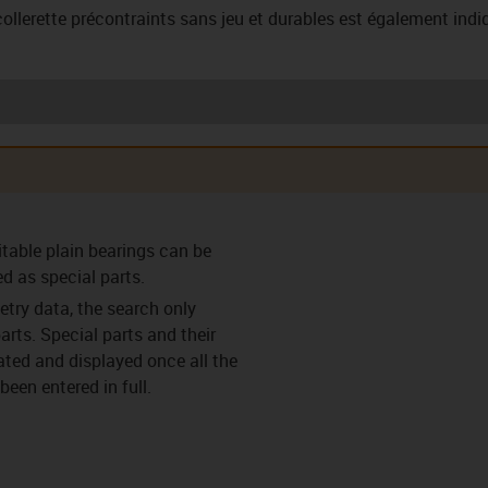
 collerette précontraints sans jeu et durables est également ind
lisses à
Paliers lisses
Paliers précontraints
Ronde
itable plain bearings can be
tte (F)
précontraints (VS)
à collerette (VF)
ed as special parts.
try data, the search only
arts. Special parts and their
lated and displayed once all the
lips (C)
Paliers Fendus (Y)
Paliers fendus avec
Paliers 
een entered in full.
anti rotation (Y-K)
(