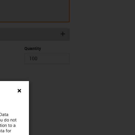
igus-icon-plus
Quantity
 Data
ou do not
ion to a
ta for