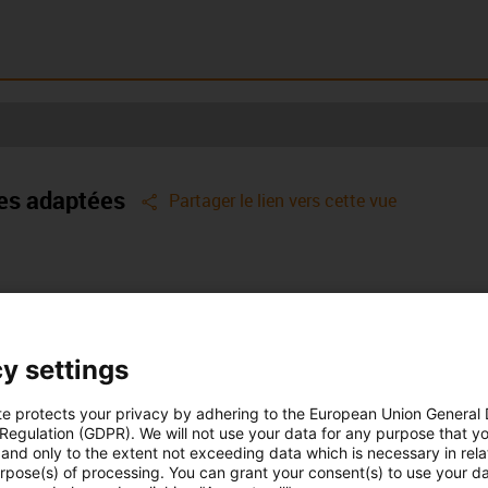
ppliques
Paliers lisses à bride
Flanged bearing and
L)
précontraints (VFL)
felt seal (FSG)
res adaptées
igus-icon-share
Partager le lien vers cette vue
Guarantee of up to 4 years on igus products
y settings
on of the service life. All other units follow the unit system defined in "Dimensions".
te protects your privacy by adhering to the European Union General
 Regulation (GDPR). We will not use your data for any purpose that y
and only to the extent not exceeding data which is necessary in relat
igus-icon-info-circle-gray
Charge sur palier
Usure admissible
ture
urpose(s) of processing. You can grant your consent(s) to use your da