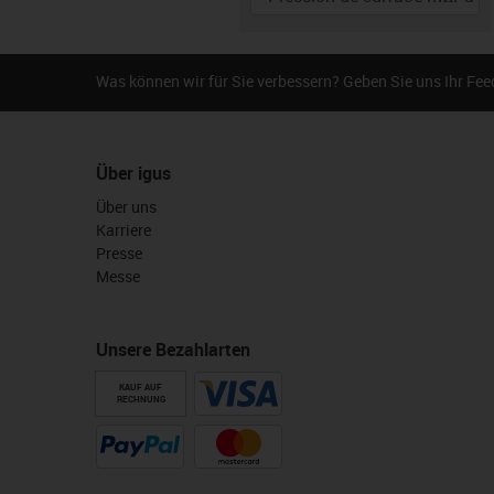
En rotation
En translation
igus-icon-inf
Was können wir für Sie verbessern? Geben Sie uns Ihr Fe
Vitesse de rotation
r/min
Über igus
Über uns
Karriere
Presse
Messe
Unsere Bezahlarten
KAUF AUF
RECHNUNG