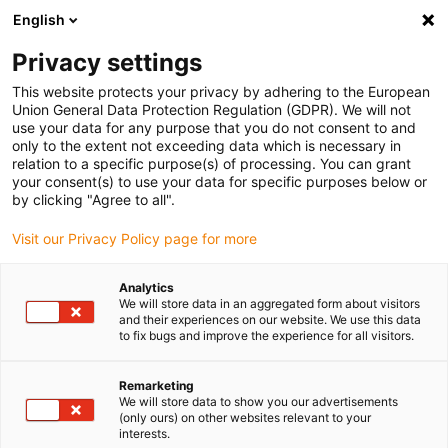
English
(0)
Privacy settings
igus-icon-arrow-right
igus-icon-arrow-right
igus-icon-arrow-right
Inicio
Cables para cadenas portacables
Cables confeccionados
This website protects your privacy by adhering to the European
igus-icon-arrow-right
Cables de accionamiento compatibles con los estándares de los fabricantes
Union General Data Protection Regulation (GDPR). We will not
igus-icon-arrow-right
compatibles con Beckhoff
use your data for any purpose that you do not consent to and
only to the extent not exceeding data which is necessary in
relation to a specific purpose(s) of processing. You can grant
your consent(s) to use your data for specific purposes below or
Harnessed cables similar to
by clicking "Agree to all".
Visit our Privacy Policy page for more
Beckhoff
Analytics
We will store data in an aggregated form about visitors
and their experiences on our website. We use this data
to fix bugs and improve the experience for all visitors.
Cables readycable® confeccionados de acuerdo con el estándar de
Beckhoff y desarrollados especialmente para su uso en cadenas
Remarketing
portacables para aplicaciones móviles. Con el fin de satisfacer las
We will store data to show you our advertisements
(only ours) on other websites relevant to your
exigencias de calidad independientemente de lo extrema que sea
interests.
la aplicación, igus® prueba todos los cables readycable® en su