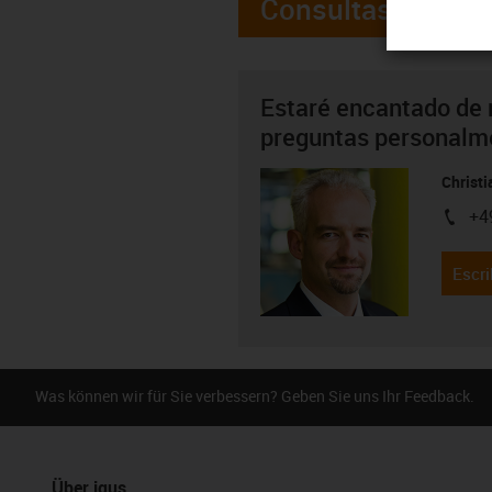
Consultas
Estaré encantado de 
preguntas personalm
Christ
+4
igus-i
Escri
Was können wir für Sie verbessern? Geben Sie uns Ihr Feedback.
Über igus