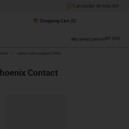
Calculador de vida útil.
Shopping Cart
(0)
INT
(
ES
)
My contact person
icon-arrow-right
igus-icon-arrow-right
hernet
Cables confeccionados CAT5e,
hoenix Contact
y-clipboard