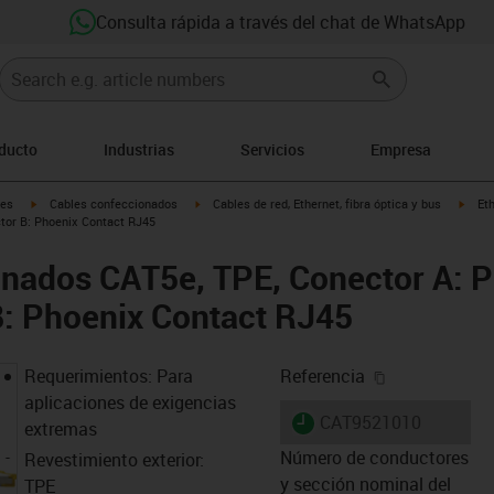
Consulta rápida a través del chat de WhatsApp
oducto
Industrias
Servicios
Empresa
igus-icon-arrow-right
igus-icon-arrow-right
igus-
les
Cables confeccionados
Cables de red, Ethernet, fibra óptica y bus
Et
tor B: Phoenix Contact RJ45
nados CAT5e, TPE, Conector A: P
B: Phoenix Contact RJ45
igus-icon-cop
Requerimientos: Para
Referencia
aplicaciones de exigencias
igus-icon-lieferzeit
CAT9521010
extremas
Número de conductores
Revestimiento exterior:
y sección nominal del
TPE