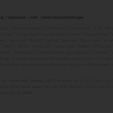
ng
Impressum
AGB
Datenschutzeinstellungen
nge", "chains for cranes", "ConProtect", "cradle-chain", "CTD", "dryge
-loop", "energy chain", "energy chain systems", "enjoyneering", "e-skin
ves", "igus:bike", "igusGO", "igutex", "iguverse", "iguversum", "kin
t", "RBTX", "RCYL", "readycable", "readychain", "ReBeL", "ReCyycle", 
 "triflex", "twisterchain", "when it moves, igus improves", "xirodur"
 ggf. in einigen ausländischen Ländern. Dies ist
eine nicht abs
GmbH oder verbundenen Unternehmen der igus in Deutschland, 
 der Firmen Allen Bradley, B&R, Baumüller, Beckhoff, Lahr, Cont
subishi, NUM,Parker, Bosch Rexroth, SEW, Siemens, Stöber und alle
he der igus® GmbH.