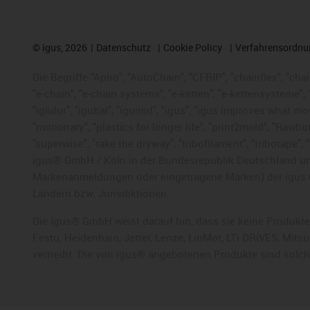
©
igus, 2026
Datenschutz
Cookie Policy
Verfahrensordnu
Die Begriffe "Apiro", "AutoChain", "CFRIP", "chainflex", "chai
"e-chain", "e-chain systems", "e-ketten", "e-kettensysteme", "e
"iglidur", "igubal", "igumid", "igus", "igus improves what mo
"motionary", "plastics for longer life", "print2mold", "Rawbo
"superwise", "take the dryway", "tribofilament", "tribotape",
igus® GmbH / Köln in der Bundesrepublik Deutschland und
Markenanmeldungen oder eingetragene Marken) der igus 
Ländern bzw. Jurisdiktionen.
Die igus® GmbH weist darauf hin, dass sie keine Produkte
Festo, Heidenhain, Jetter, Lenze, LinMot, LTi DRiVES, Mit
vertreibt. Die von igus® angebotenen Produkte sind solc