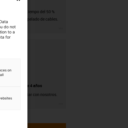
CFRIP®
Ahorro de tiempo del 50 %
durante el pelado de cables.
 Data
ou do not
igus-icon-3arrow
ion to a
ta for
ences on
all
Garantía de 4 años
Puede contar con nosotros.
websites
igus-icon-3arrow