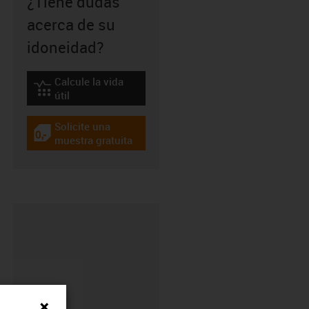
¿Tiene dudas
acerca de su
idoneidad?
Calcule la vida
igus-icon-lebensdauerrechner
útil
Solicite una
igus-icon-gratismuster
muestra gratuita