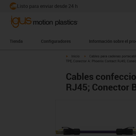
Listo para enviar desde 24 h
Tienda
Configuradores
Información sobre el pr
igus-icon-arrow-right
igus-icon-arrow-right
Inicio
Cables para cadenas portacab
TPE, Conector A: Phoenix Contact RJ45; Conec
Cables confeccio
RJ45; Conector 