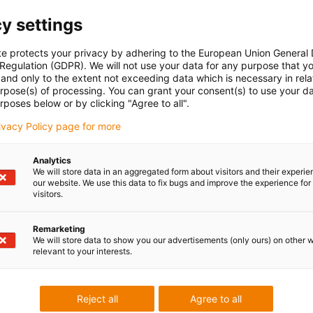
y settings
te protects your privacy by adhering to the European Union General
 Regulation (GDPR). We will not use your data for any purpose that y
and only to the extent not exceeding data which is necessary in relat
urpose(s) of processing. You can grant your consent(s) to use your da
rposes below or by clicking "Agree to all".
rivacy Policy page for more
Analytics
We will store data in an aggregated form about visitors and their experi
our website. We use this data to fix bugs and improve the experience for 
visitors.
Remarketing
We will store data to show you our advertisements (only ours) on other 
relevant to your interests.
Reject all
Agree to all