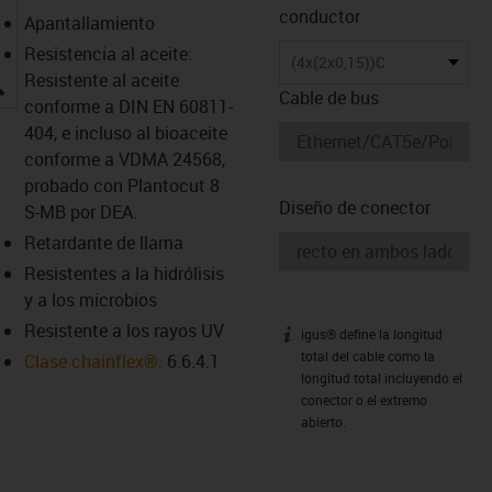
conductor
Apantallamiento
Resistencia al aceite:
(4x(2x0,15))C
igus-icon-lupe
Resistente al aceite
Cable de bus
conforme a DIN EN 60811-
404, e incluso al bioaceite
conforme a VDMA 24568,
probado con Plantocut 8
Diseño de conector
S-MB por DEA.
Retardante de llama
Resistentes a la hidrólisis
y a los microbios
Resistente a los rayos UV
igus® define la longitud
igus-icon-info
total del cable como la
Clase chainflex®:
6.6.4.1
longitud total incluyendo el
conector o el extremo
abierto.