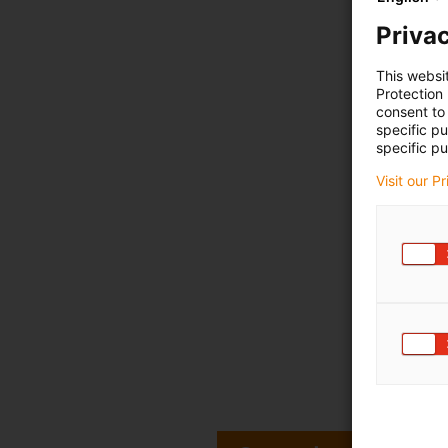
Privac
This websi
Protection
consent to 
specific p
specific pu
Visit our P