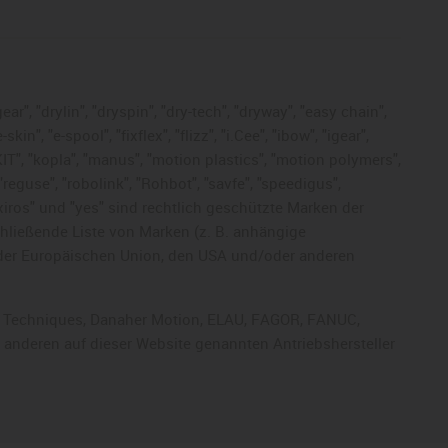
ar", "drylin", "dryspin", "dry-tech", "dryway", "easy chain",
", "e-spool", "fixflex", "flizz", "i.Cee", "ibow", "igear",
eKIT", "kopla", "manus", "motion plastics", "motion polymers",
"reguse", "robolink", "Rohbot", "savfe", "speedigus",
, "xiros" und "yes" sind rechtlich geschützte Marken der
chließende Liste von Marken (z. B. anhängige
der Europäischen Union, den USA und/oder anderen
rol Techniques, Danaher Motion, ELAU, FAGOR, FANUC,
r anderen auf dieser Website genannten Antriebshersteller