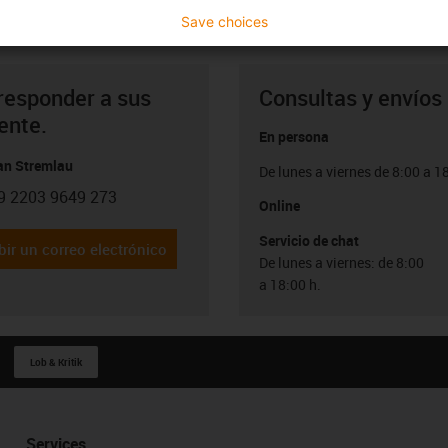
Save choices
responder a sus
Consultas y envíos
ente.
En persona
ian Stremlau
De lunes a viernes de 8:00 a 1
9 2203 9649 273
con-phone
Online
Servicio de chat
bir un correo electrónico
De lunes a viernes: de 8:00
a 18:00 h.
Lob & Kritik
Services