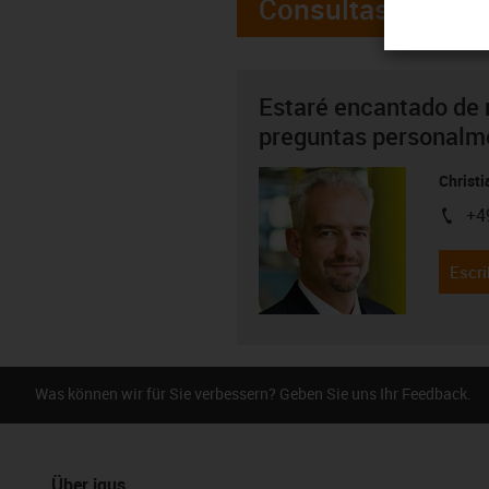
Consultas
Estaré encantado de 
preguntas personalm
Christ
+4
igus-i
Escri
Was können wir für Sie verbessern? Geben Sie uns Ihr Feedback.
Über igus