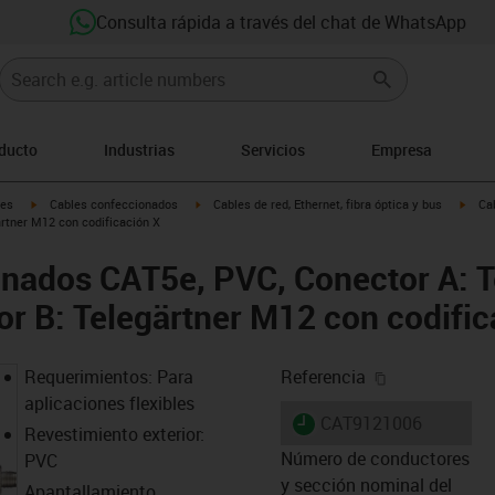
Consulta rápida a través del chat de WhatsApp
oducto
Industrias
Servicios
Empresa
igus-icon-arrow-right
igus-icon-arrow-right
igus-
les
Cables confeccionados
Cables de red, Ethernet, fibra óptica y bus
Ca
ärtner M12 con codificación X
nados CAT5e, PVC, Conector A: T
or B: Telegärtner M12 con codific
igus-icon-cop
Requerimientos: Para
Referencia
aplicaciones flexibles
igus-icon-lieferzeit
CAT9121006
Revestimiento exterior:
Número de conductores
PVC
y sección nominal del
Apantallamiento