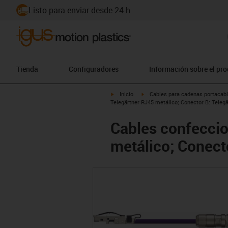
Listo para enviar desde 24 h
Tienda
Configuradores
Información sobre el pr
igus-icon-arrow-right
igus-icon-arrow-right
Inicio
Cables para cadenas portacab
Telegärtner RJ45 metálico; Conector B: Teleg
Cables confeccio
metálico; Conect