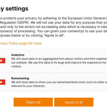
y settings
te protects your privacy by adhering to the European Union General
 Regulation (GDPR). We will not use your data for any purpose that y
and only to the extent not exceeding data which is necessary in relat
urpose(s) of processing. You can grant your consent(s) to use your da
rposes below or by clicking "Agree to all".
rivacy Policy page for more
Analytics
We will store data in an aggregated form about visitors and their experi
our website. We use this data to fix bugs and improve the experience for 
visitors.
Remarketing
We will store data to show you our advertisements (only ours) on other 
relevant to your interests.
Reject all
Agree to all