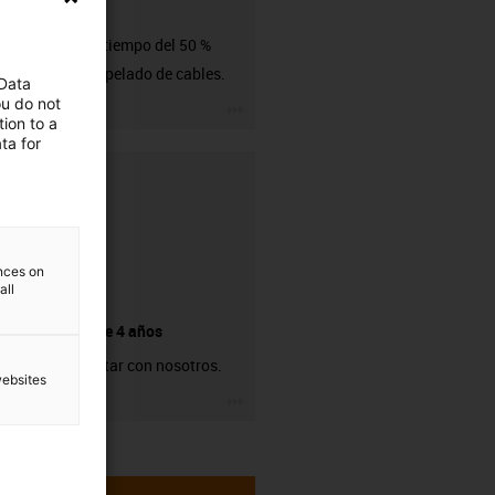
CFRIP®
Ahorro de tiempo del 50 %
durante el pelado de cables.
 Data
ou do not
igus-icon-3arrow
ion to a
ta for
ences on
all
Garantía de 4 años
Puede contar con nosotros.
websites
igus-icon-3arrow