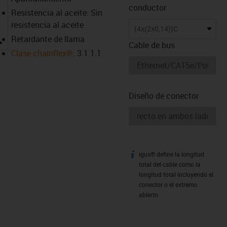
conductor
Resistencia al aceite: Sin
resistencia al aceite
(4x(2x0,14))C
igus-icon-lupe
Retardante de llama
Cable de bus
Clase chainflex®:
3.1.1.1
Diseño de conector
igus® define la longitud
igus-icon-info
total del cable como la
longitud total incluyendo el
conector o el extremo
abierto.