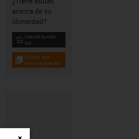
¿Tiene dudas
acerca de su
idoneidad?
Calcule la vida
igus-icon-lebensdauerrechner
útil
Solicite una
igus-icon-gratismuster
muestra gratuita