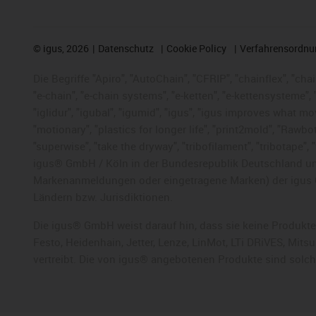
©
igus, 2026
Datenschutz
Cookie Policy
Verfahrensordnu
Die Begriffe "Apiro", "AutoChain", "CFRIP", "chainflex", "chai
"e-chain", "e-chain systems", "e-ketten", "e-kettensysteme", "e
"iglidur", "igubal", "igumid", "igus", "igus improves what mo
"motionary", "plastics for longer life", "print2mold", "Rawbo
"superwise", "take the dryway", "tribofilament", "tribotape",
igus® GmbH / Köln in der Bundesrepublik Deutschland und
Markenanmeldungen oder eingetragene Marken) der igus 
Ländern bzw. Jurisdiktionen.
Die igus® GmbH weist darauf hin, dass sie keine Produkte
Festo, Heidenhain, Jetter, Lenze, LinMot, LTi DRiVES, Mit
vertreibt. Die von igus® angebotenen Produkte sind solc