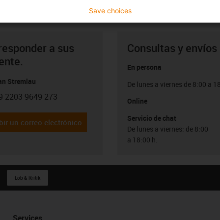
Save choices
responder a sus
Consultas y envíos
ente.
En persona
ian Stremlau
De lunes a viernes de 8:00 a 1
9 2203 9649 273
con-phone
Online
Servicio de chat
bir un correo electrónico
De lunes a viernes: de 8:00
a 18:00 h.
Lob & Kritik
Services