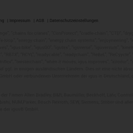
ng
Impressum
AGB
Datenschutzeinstellungen
nge", "chains for cranes", "ConProtect", "cradle-chain", "CTD", "dryge
-loop", "energy chain", "energy chain systems", "enjoyneering", "e-skin
ves", "igus:bike", "igusGO", "igutex", "iguverse", "iguversum", "kin
t", "RBTX", "RCYL", "readycable", "readychain", "ReBeL", "ReCyycle", 
 "triflex", "twisterchain", "when it moves, igus improves", "xirodur"
 ggf. in einigen ausländischen Ländern. Dies ist
eine nicht abs
GmbH oder verbundenen Unternehmen der igus in Deutschland, 
 der Firmen Allen Bradley, B&R, Baumüller, Beckhoff, Lahr, Cont
subishi, NUM,Parker, Bosch Rexroth, SEW, Siemens, Stöber und alle
he der igus® GmbH.