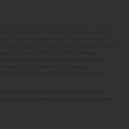
ar", "drylin", "dryspin", "dry-tech", "dryway", "easy chain",
", "e-spool", "fixflex", "flizz", "i.Cee", "ibow", "igear",
eKIT", "kopla", "manus", "motion plastics", "motion polymers",
"reguse", "robolink", "Rohbot", "savfe", "speedigus",
, "xiros" und "yes" sind rechtlich geschützte Marken der
chließende Liste von Marken (z. B. anhängige
der Europäischen Union, den USA und/oder anderen
rol Techniques, Danaher Motion, ELAU, FAGOR, FANUC,
r anderen auf dieser Website genannten Antriebshersteller