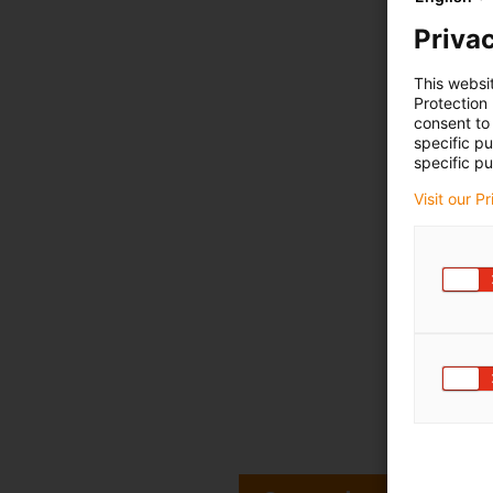
Privac
This websi
Protection
consent to 
specific p
specific pu
Visit our P