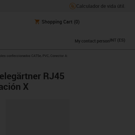
Calculador de vida útil.
Shopping Cart
(0)
INT
(
ES
)
My contact person
icon-arrow-right
bles confeccionados CAT5e, PVC, Conector A:
elegärtner RJ45
ación X
y-clipboard