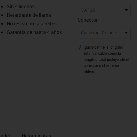
-icon-lupe
-icon-lupe
Sin siliconas
50/125
Retardante de llama
Conector
No resistente a aceites
Garantía de hasta 4 años
Conector LC/conector SC
igus® define la longitud
igus-icon-info
total del cable como la
longitud total incluyendo el
conector o el extremo
abierto.
n­del
Herramientas