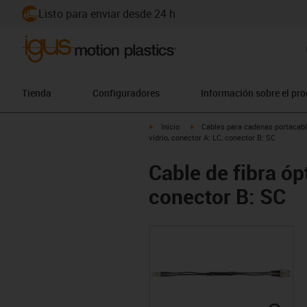
Listo para enviar desde 24 h
Tienda
Configuradores
Información sobre el pr
igus-icon-arrow-right
igus-icon-arrow-right
Inicio
Cables para cadenas portacab
vidrio, conector A: LC, conector B: SC
Cable de fibra óp
conector B: SC