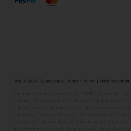
©
igus, 2026
Datenschutz
Cookie Policy
Verfahrensordnu
Die Begriffe "Apiro", "AutoChain", "CFRIP", "chainflex", "chai
"e-chain", "e-chain systems", "e-ketten", "e-kettensysteme", "e
"iglidur", "igubal", "igumid", "igus", "igus improves what mo
"motionary", "plastics for longer life", "print2mold", "Rawbo
"superwise", "take the dryway", "tribofilament", "tribotape",
igus® GmbH / Köln in der Bundesrepublik Deutschland und