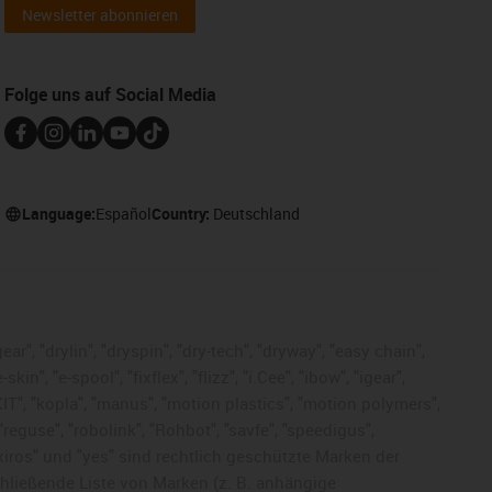
Newsletter abonnieren
Folge uns auf Social Media
Language:
Español
Country:
Deutschland
ar", "drylin", "dryspin", "dry-tech", "dryway", "easy chain",
", "e-spool", "fixflex", "flizz", "i.Cee", "ibow", "igear",
eKIT", "kopla", "manus", "motion plastics", "motion polymers",
"reguse", "robolink", "Rohbot", "savfe", "speedigus",
, "xiros" und "yes" sind rechtlich geschützte Marken der
chließende Liste von Marken (z. B. anhängige