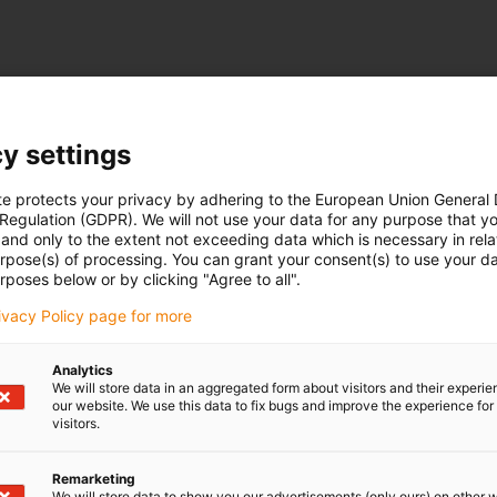
y settings
te protects your privacy by adhering to the European Union General
 Regulation (GDPR). We will not use your data for any purpose that y
and only to the extent not exceeding data which is necessary in relat
urpose(s) of processing. You can grant your consent(s) to use your da
rposes below or by clicking "Agree to all".
rivacy Policy page for more
Analytics
We will store data in an aggregated form about visitors and their experi
our website. We use this data to fix bugs and improve the experience for 
visitors.
Remarketing
We will store data to show you our advertisements (only ours) on other 