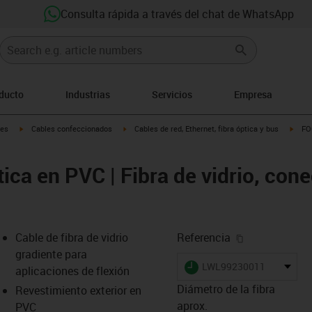
Consulta rápida a través del chat de WhatsApp
oducto
Industrias
Servicios
Empresa
igus-icon-arrow-right
igus-icon-arrow-right
igus-
les
Cables confeccionados
Cables de red, Ethernet, fibra óptica y bus
FO
tica en PVC | Fibra de vidrio, cone
igus-icon-cop
Cable de fibra de vidrio
Referencia
gradiente para
igus-icon-lieferzeit
LWL99230011
aplicaciones de flexión
Diámetro de la fibra
Revestimiento exterior en
aprox.
PVC