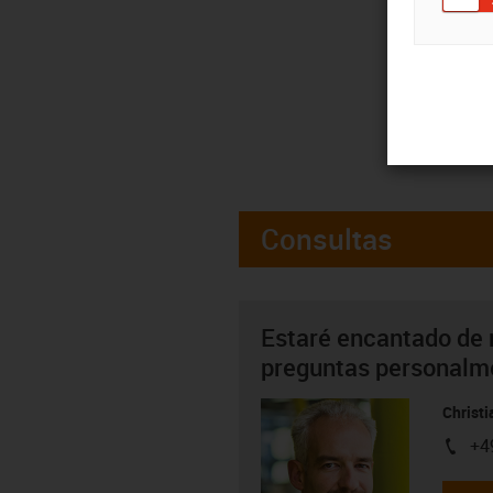
Consultas
Estaré encantado de 
preguntas personalm
Christ
+4
igus-i