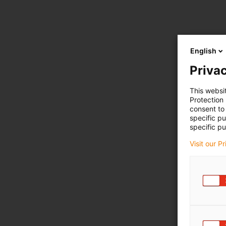
English
Privac
This websi
Protection
consent to 
specific p
specific pu
Visit our P