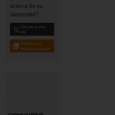
acerca de su
idoneidad?
Calcule la vida
igus-icon-lebensdauerrechner
útil
Solicite una
igus-icon-gratismuster
muestra gratuita
¿Comprar un cable sin