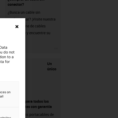
conector?
¿Busca un cable sin
confeccionar? ¡Visite nuestra
tienda online de cables
chainflex® y encuentre su
solución!
 Data
igus-icon-3arrow
ou do not
ion to a
ta for
Un
único
ences on
all
proveedor para todos los
componentes con garantía
Las cadenas portacables de
websites