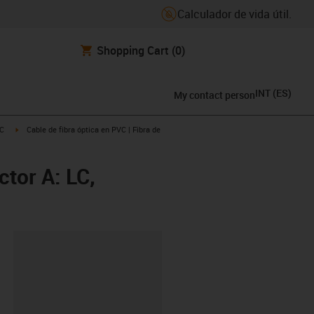
Calculador de vida útil.
Shopping Cart
(0)
INT
(
ES
)
My contact person
icon-arrow-right
igus-icon-arrow-right
C
Cable de fibra óptica en PVC | Fibra de
ctor A: LC,
y-clipboard