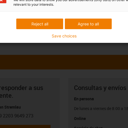
relevant to your interests.
Reject all
Agree to all
Save choices
responder a sus
Consultas y envíos
ente.
En persona
ian Stremlau
De lunes a viernes de 8:00 a 1
9 2203 9649 273
con-phone
Online