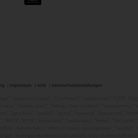
ng
Impressum
AGB
Datenschutzeinstellungen
nge", "chains for cranes", "ConProtect", "cradle-chain", "CTD", "dryge
-loop", "energy chain", "energy chain systems", "enjoyneering", "e-skin
ves", "igus:bike", "igusGO", "igutex", "iguverse", "iguversum", "kin
t", "RBTX", "RCYL", "readycable", "readychain", "ReBeL", "ReCyycle", 
 "triflex", "twisterchain", "when it moves, igus improves", "xirodur"
 ggf. in einigen ausländischen Ländern. Dies ist
eine nicht abs