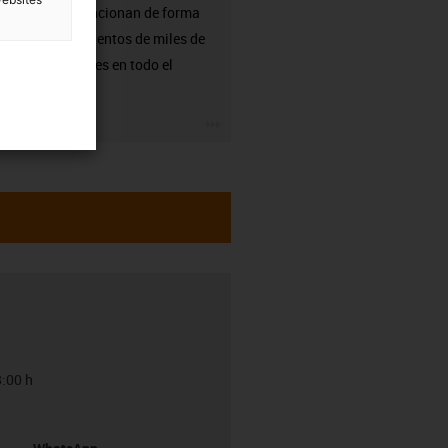
igus ya funcionan de forma
fiable en cientos de miles de
aplicaciones en todo el
mundo.
igus-icon-3arrow
8:00 h