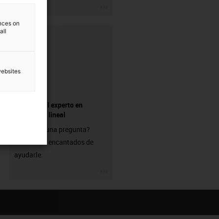
igus-icon-3arrow
ences on
all
websites
Pregunte al experto en
tecnología lineal
¿Tiene alguna pregunta?
Estaremos encantados de
ayudarle.
igus-icon-3arrow