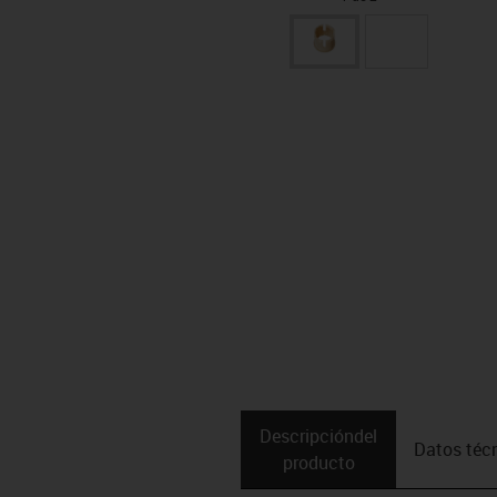
Descripción­del
Datos téc
producto