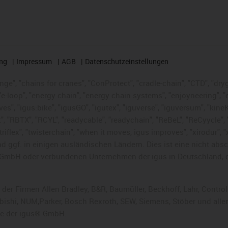
ng
Impressum
AGB
Datenschutzeinstellungen
nge", "chains for cranes", "ConProtect", "cradle-chain", "CTD", "dryge
-loop", "energy chain", "energy chain systems", "enjoyneering", "e-skin
ves", "igus:bike", "igusGO", "igutex", "iguverse", "iguversum", "kin
t", "RBTX", "RCYL", "readycable", "readychain", "ReBeL", "ReCyycle", 
 "triflex", "twisterchain", "when it moves, igus improves", "xirodur"
 ggf. in einigen ausländischen Ländern. Dies ist
eine nicht abs
GmbH oder verbundenen Unternehmen der igus in Deutschland, 
 der Firmen Allen Bradley, B&R, Baumüller, Beckhoff, Lahr, Cont
subishi, NUM,Parker, Bosch Rexroth, SEW, Siemens, Stöber und alle
he der igus® GmbH.