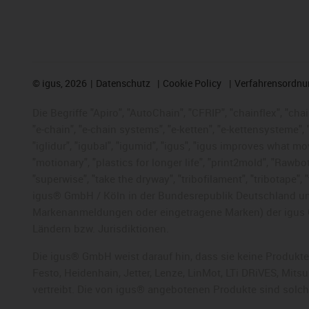
©
igus, 2026
Datenschutz
Cookie Policy
Verfahrensordnu
Die Begriffe "Apiro", "AutoChain", "CFRIP", "chainflex", "chai
"e-chain", "e-chain systems", "e-ketten", "e-kettensysteme", "e
"iglidur", "igubal", "igumid", "igus", "igus improves what mo
"motionary", "plastics for longer life", "print2mold", "Rawbo
"superwise", "take the dryway", "tribofilament", "tribotape",
igus® GmbH / Köln in der Bundesrepublik Deutschland und
Markenanmeldungen oder eingetragene Marken) der igus 
Ländern bzw. Jurisdiktionen.
Die igus® GmbH weist darauf hin, dass sie keine Produkte
Festo, Heidenhain, Jetter, Lenze, LinMot, LTi DRiVES, Mit
vertreibt. Die von igus® angebotenen Produkte sind solc