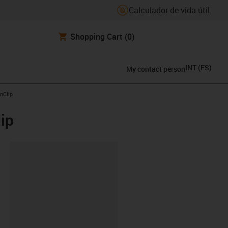
Calculador de vida útil.
Shopping Cart
(0)
INT
(
ES
)
My contact person
nClip
ip
y-clipboard