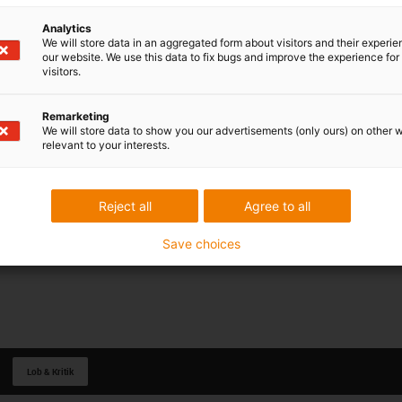
Analytics
We will store data in an aggregated form about visitors and their experi
our website. We use this data to fix bugs and improve the experience for 
visitors.
Remarketing
We will store data to show you our advertisements (only ours) on other 
relevant to your interests.
Reject all
Agree to all
Save choices
Lob & Kritik