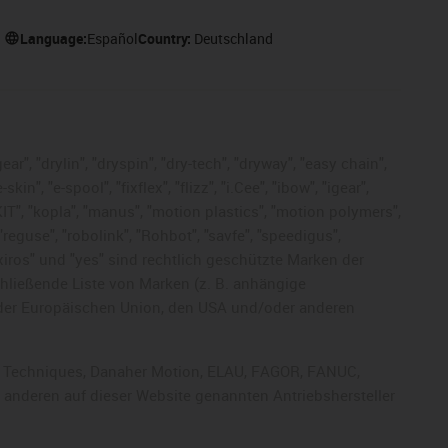
Language:
Español
Country:
Deutschland
ar", "drylin", "dryspin", "dry-tech", "dryway", "easy chain",
", "e-spool", "fixflex", "flizz", "i.Cee", "ibow", "igear",
eKIT", "kopla", "manus", "motion plastics", "motion polymers",
"reguse", "robolink", "Rohbot", "savfe", "speedigus",
, "xiros" und "yes" sind rechtlich geschützte Marken der
chließende Liste von Marken (z. B. anhängige
der Europäischen Union, den USA und/oder anderen
rol Techniques, Danaher Motion, ELAU, FAGOR, FANUC,
r anderen auf dieser Website genannten Antriebshersteller