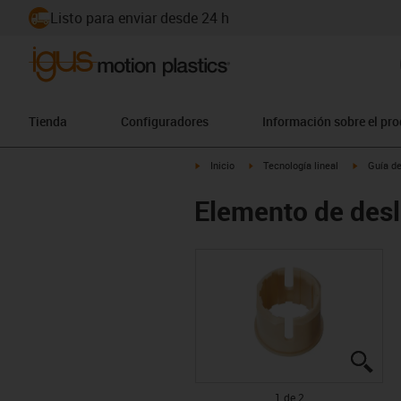
Listo para enviar desde 24 h
Tienda
Configuradores
Información sobre el pr
igus-icon-arrow-right
igus-icon-arrow-right
igus-icon
Inicio
Tecnología lineal
Guía de
Elemento de desl
igus
igus
1 de 2