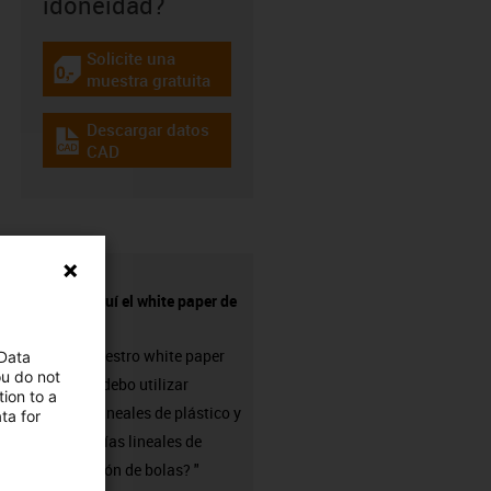
idoneidad?
Solicite una
igus-icon-gratismuster
muestra gratuita
Descargar datos
igus-icon-cad-dateien
CAD
Solicite aquí el white paper de
drylin
Solicite nuestro white paper
 Data
ou do not
"¿Cuándo debo utilizar
ion to a
cojinetes lineales de plástico y
ta for
cuándo guías lineales de
recirculación de bolas? "