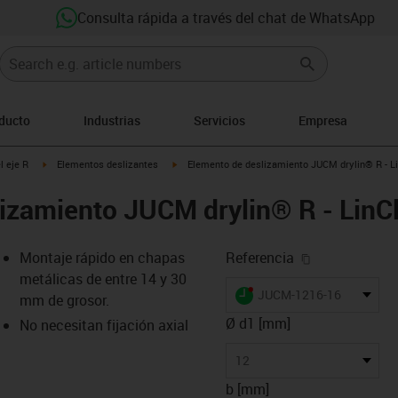
Consulta rápida a través del chat de WhatsApp
oducto
Industrias
Servicios
Empresa
-arrow-right
igus-icon-arrow-right
igus-icon-arrow-right
l eje R
Elementos deslizantes
Elemento de deslizamiento JUCM drylin® R - Li
izamiento JUCM drylin® R - LinCl
igus-icon-cop
Montaje rápido en chapas
Referencia
metálicas de entre 14 y 30
igus-icon-lieferzeit-dot
JUCM-1216-16
mm de grosor.
Ø d1 [mm]
No necesitan fijación axial
-icon-lupe
-icon-lupe
12
b [mm]