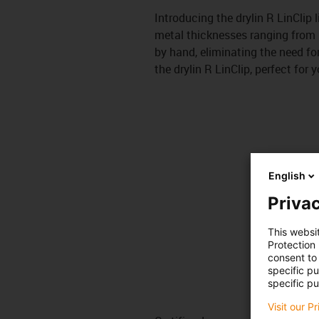
Introducing the drylin R LinClip 
metal thicknesses ranging from 1
by hand, eliminating the need fo
the drylin R LinClip, perfect for 
English
Privac
This websi
Protection
consent to 
specific p
specific pu
Visit our P