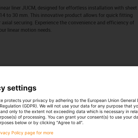
linear liner JUCM, designed for effortless installation with sheet
4 to 30 mm. This innovative product allows for quick fitting
r axial securing. Experience the convenience and efficiency of
your linear motion needs.
y settings
te protects your privacy by adhering to the European Union General
 Regulation (GDPR). We will not use your data for any purpose that y
and only to the extent not exceeding data which is necessary in relat
urpose(s) of processing. You can grant your consent(s) to use your da
rposes below or by clicking "Agree to all".
rivacy Policy page for more