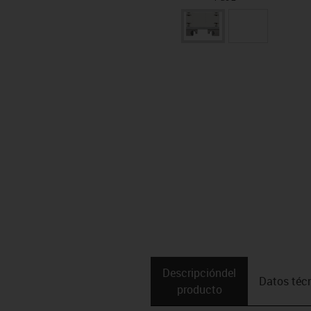
Descripción­del
Datos téc
producto