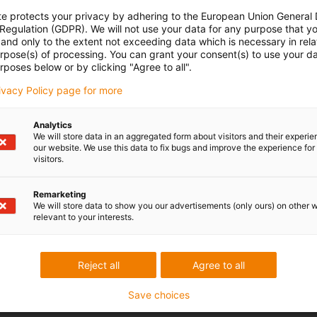
te protects your privacy by adhering to the European Union General
 Regulation (GDPR). We will not use your data for any purpose that y
and only to the extent not exceeding data which is necessary in relat
urpose(s) of processing. You can grant your consent(s) to use your da
rposes below or by clicking "Agree to all".
rivacy Policy page for more
Analytics
We will store data in an aggregated form about visitors and their experi
our website. We use this data to fix bugs and improve the experience for 
visitors.
Remarketing
We will store data to show you our advertisements (only ours) on other 
relevant to your interests.
Reject all
Agree to all
Save choices