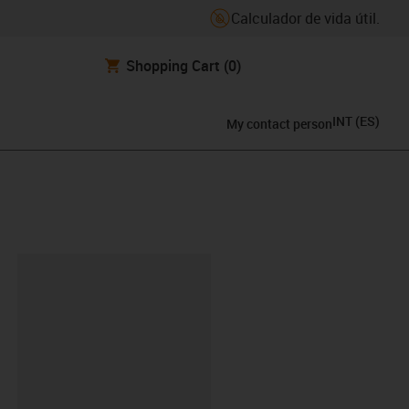
Calculador de vida útil.
Shopping Cart
(0)
INT
(
ES
)
My contact person
y-clipboard
G-PES