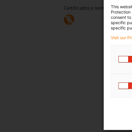
This websi
Certificados y normativas
Protection
consent to 
specific p
specific pu
Visit our P