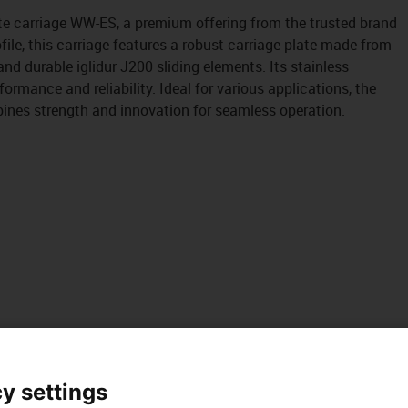
te carriage WW-ES, a premium offering from the trusted brand
file, this carriage features a robust carriage plate made from
and durable iglidur J200 sliding elements. Its stainless
ormance and reliability. Ideal for various applications, the
ines strength and innovation for seamless operation.
y settings