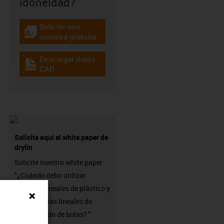
idoneidad?
Solicite una
igus-icon-gratismuster
muestra gratuita
Descargar datos
igus-icon-cad-dateien
CAD
Solicite aquí el white paper de
drylin
Solicite nuestro white paper
"¿Cuándo debo utilizar
cojinetes lineales de plástico y
cuándo guías lineales de
recirculación de bolas? "