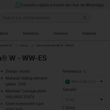
Consulta rápida a través del chat de WhatsApp
oducto
Industrias
Servicios
Empresa
-arrow-right
igus-icon-arrow-right
igus-icon-arrow-right
e perfil W
Carros
Carro lineal drylin® W - WW-ES
lin® W - WW-ES
igus-icon-cop
Design: round
Referencia
Material sliding element:
igus-icon-lieferzeit
WW-10-40-10-J200-GES
iglidur J200
Tamaño
Material: Carriage plate
V4A (AISI 316Ti)
-icon-lupe
-icon-lupe
10-40
Steel investment cast
C [mm]
(AISI 316)