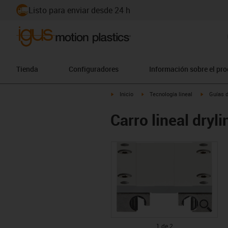
Listo para enviar desde 24 h
Tienda
Configuradores
Información sobre el pr
igus-icon-arrow-right
igus-icon-arrow-right
igus-icon
Inicio
Tecnología lineal
Guías d
Carro lineal dry
igus
igus
1 de 2