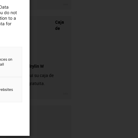
igus-icon-3arrow
 Data
ou do not
ion to a
Caja
ta for
de
ences on
all
muestras drylin W
Solicite aquí su caja de
muestras gratuita.
websites
igus-icon-3arrow