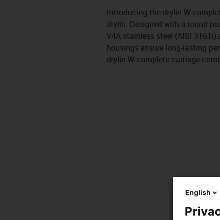
Introducing the drylin W comple
drylin. Designed with a round pro
V4A stainless steel (AISI 316Ti) 
housings ensure long-lasting perf
drylin W complete carriage comb
English
Privac