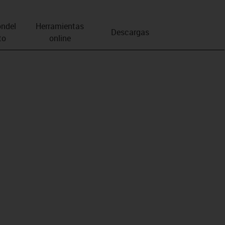
n­del
Herramientas
Descargas
to
online