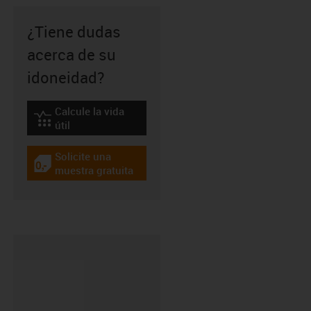
¿Tiene dudas
acerca de su
idoneidad?
Calcule la vida
igus-icon-lebensdauerrechner
útil
Solicite una
igus-icon-gratismuster
muestra gratuita