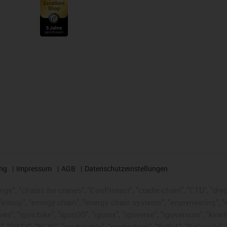
ng
Impressum
AGB
Datenschutzeinstellungen
nge", "chains for cranes", "ConProtect", "cradle-chain", "CTD", "dryge
-loop", "energy chain", "energy chain systems", "enjoyneering", "e-skin
ves", "igus:bike", "igusGO", "igutex", "iguverse", "iguversum", "kin
t", "RBTX", "RCYL", "readycable", "readychain", "ReBeL", "ReCyycle", 