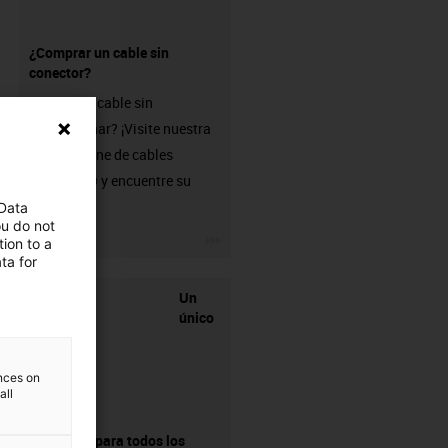
¿Comprar un cable sin
conector?
¿Busca un cable sin
confeccionar? ¡Visite nuestra
tienda online de cables
chainflex® y encuentre su
solución!
 Data
ou do not
igus-icon-3arrow
ion to a
ta for
Un
único
ences on
all
proveedor para todos los