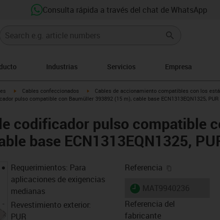
Consulta rápida a través del chat de WhatsApp
oducto
Industrias
Servicios
Empresa
igus-icon-arrow-right
igus-icon-arrow-right
les
Cables confeccionados
Cables de accionamiento compatibles con los está
icador pulso compatible con Baumüller 393892 (15 m), cable base ECN1313EQN1325, PUR 
e codificador pulso compatible 
cable base ECN1313EQN1325, PUR
igus-icon-cop
Requerimientos: Para
Referencia
aplicaciones de exigencias
igus-icon-lieferzeit
MAT9940236
medianas
Referencia del
Revestimiento exterior:
fabricante
PUR