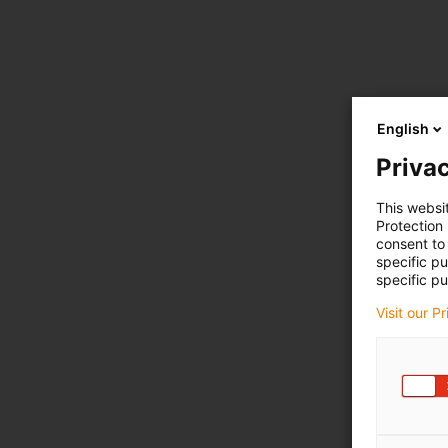
English
Privac
This websi
Protection
consent to 
specific p
specific pu
Visit our P