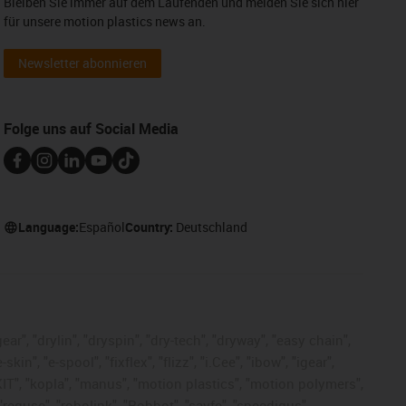
Bleiben Sie immer auf dem Laufenden und melden Sie sich hier
für unsere motion plastics news an.
Newsletter abonnieren
Folge uns auf Social Media
Language:
Español
Country:
Deutschland
ar", "drylin", "dryspin", "dry-tech", "dryway", "easy chain",
", "e-spool", "fixflex", "flizz", "i.Cee", "ibow", "igear",
eKIT", "kopla", "manus", "motion plastics", "motion polymers",
"reguse", "robolink", "Rohbot", "savfe", "speedigus",