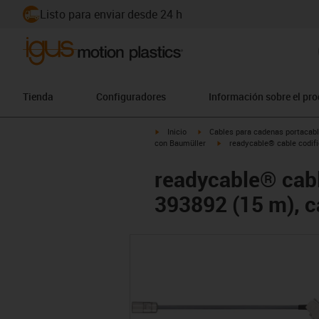
Listo para enviar desde 24 h
Tienda
Configuradores
Información sobre el pr
igus-icon-arrow-right
igus-icon-arrow-right
Inicio
Cables para cadenas portacab
igus-icon-arrow-right
con Baumüller
readycable® cable codif
readycable® cabl
393892 (15 m), 