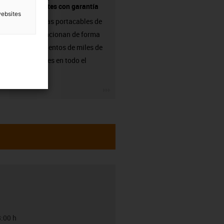
componentes con garantía
websites
Las cadenas portacables de
igus ya funcionan de forma
fiable en cientos de miles de
aplicaciones en todo el
mundo.
igus-icon-3arrow
8:00 h