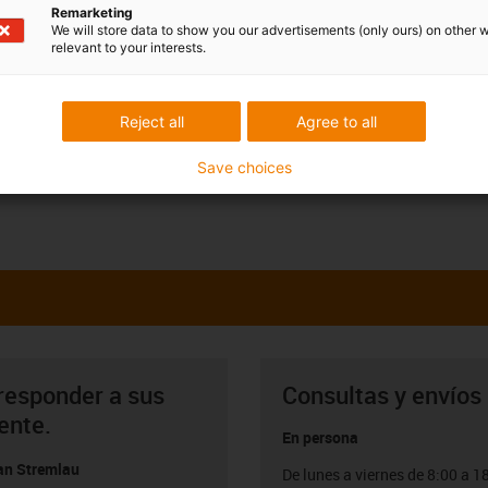
Remarketing
We will store data to show you our advertisements (only ours) on other 
relevant to your interests.
Reject all
Agree to all
Save choices
responder a sus
Consultas y envíos
ente.
En persona
ian Stremlau
De lunes a viernes de 8:00 a 1