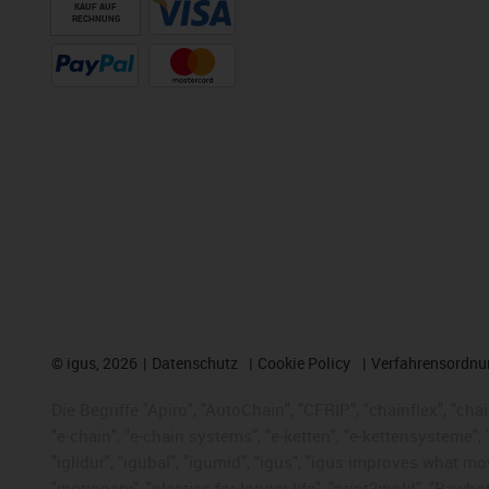
KAUF AUF
RECHNUNG
©
igus, 2026
Datenschutz
Cookie Policy
Verfahrensordnu
Die Begriffe "Apiro", "AutoChain", "CFRIP", "chainflex", "chai
"e-chain", "e-chain systems", "e-ketten", "e-kettensysteme", "e
"iglidur", "igubal", "igumid", "igus", "igus improves what mo
"motionary", "plastics for longer life", "print2mold", "Rawbo