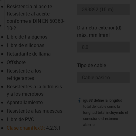
Resistencia al aceite:
Resistente al aceite
conforme a DIN EN 50363-
igus-icon-lupe
Diámetro exterior (d)
10-2
máx. mm [mm]
Libre de halógenos
Libre de siliconas
Retardante de llama
Offshore
Tipo de cable
Resistente a los
refrigerantes
Resistentes a la hidrólisis
y a los microbios
igus® define la longitud
igus-icon-info
Apantallamiento
total del cable como la
Resistente a las muescas
longitud total incluyendo el
Libre de PVC
conector o el extremo
abierto.
Clase chainflex®:
4.2.3.1