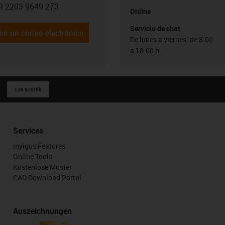
9 2203 9649 273
con-phone
Online
Servicio de chat
bir un correo electrónico
De lunes a viernes: de 8:00
a 18:00 h.
Lob & Kritik
Services
myigus Features
Online Tools
Kostenlose Muster
CAD Download Portal
Auszeichnungen