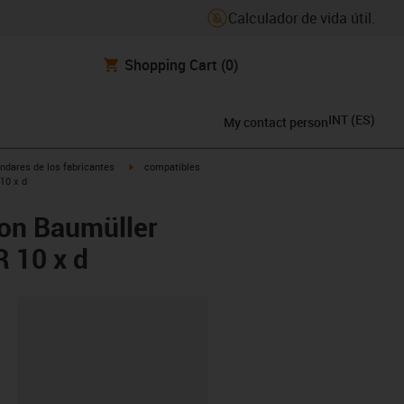
Calculador de vida útil.
Shopping Cart
(0)
INT
(
ES
)
My contact person
igus-icon-arrow-right
ndares de los fabricantes
compatibles
10 x d
con Baumüller
 10 x d
y-clipboard