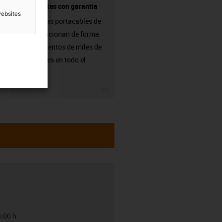
componentes con garantía
websites
Las cadenas portacables de
igus ya funcionan de forma
fiable en cientos de miles de
aplicaciones en todo el
mundo.
igus-icon-3arrow
8:00 h