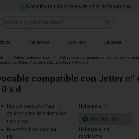
Consulta rápida a través del chat de WhatsApp
oducto
Industrias
Servicios
Empresa
igus-icon-arrow-right
igus-icon-arrow-right
les
Cables confeccionados
Cables de accionamiento compatibles con los está
tible con Jetter nº de cable 202, cable base PUR 10 x d
ocable compatible con Jetter nº 
0 x d
igus-icon-cop
Requerimientos: Para
Referencia
aplicaciones de exigencias
igus-icon-lieferzeit
MAT9861807
medianas
Referencia del
Revestimiento exterior:
fabricante
PUR