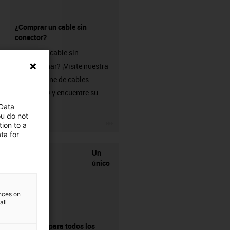
¿Comprar un cable sin
conector?
¿Busca un cable sin
confeccionar? ¡Visite nuestra
tienda online de cables
chainflex® y encuentre su
solución!
 Data
ou do not
igus-icon-3arrow
ion to a
ta for
Un
único
ences on
all
proveedor para todos los