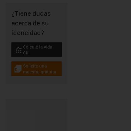
¿Tiene dudas
acerca de su
idoneidad?
Calcule la vida
igus-icon-lebensdauerrechner
útil
Solicite una
igus-icon-gratismuster
muestra gratuita