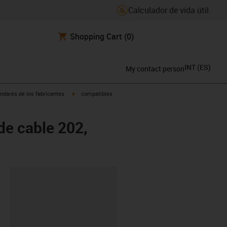
Calculador de vida útil.
Shopping Cart
(0)
INT
(
ES
)
My contact person
igus-icon-arrow-right
ndares de los fabricantes
compatibles
de cable 202,
y-clipboard