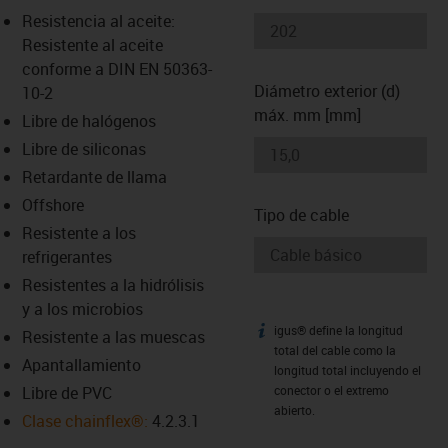
-icon-lupe
-icon-lupe
Resistencia al aceite:
Resistente al aceite
conforme a DIN EN 50363-
Diámetro exterior (d)
10-2
máx. mm [mm]
Libre de halógenos
Libre de siliconas
Retardante de llama
Offshore
Tipo de cable
Resistente a los
refrigerantes
Resistentes a la hidrólisis
y a los microbios
igus® define la longitud
igus-icon-info
Resistente a las muescas
total del cable como la
Apantallamiento
longitud total incluyendo el
Libre de PVC
conector o el extremo
abierto.
Clase chainflex®:
4.2.3.1