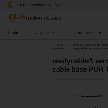
Listo para enviar desde 24 h
Tienda
Configuradores
Información sobre el pr
igus-icon-arrow-right
igus-icon-arrow-right
Inicio
Cables para cadenas portacab
igus-icon-arrow-right
con Jetter
readycable® servocable compa
readycable® serv
cable base PUR 1