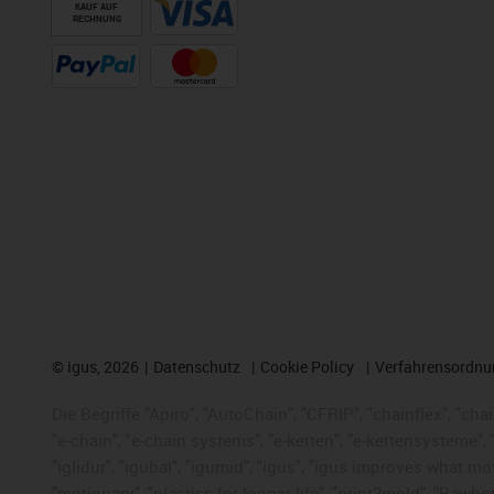
KAUF AUF
RECHNUNG
©
igus, 2026
Datenschutz
Cookie Policy
Verfahrensordnu
Die Begriffe "Apiro", "AutoChain", "CFRIP", "chainflex", "chai
"e-chain", "e-chain systems", "e-ketten", "e-kettensysteme", "e
"iglidur", "igubal", "igumid", "igus", "igus improves what mo
"motionary", "plastics for longer life", "print2mold", "Rawbo