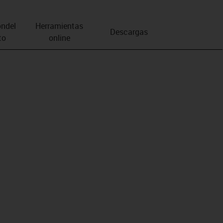
n­del
Herramientas
Descargas
to
online