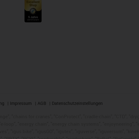
ng
Impressum
AGB
Datenschutzeinstellungen
nge", "chains for cranes", "ConProtect", "cradle-chain", "CTD", "dryge
-loop", "energy chain", "energy chain systems", "enjoyneering", "e-skin
ves", "igus:bike", "igusGO", "igutex", "iguverse", "iguversum", "kin
t", "RBTX", "RCYL", "readycable", "readychain", "ReBeL", "ReCyycle", 