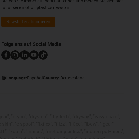
Bleiben Sie immer auf dem Laufenden und melden Sie sich hier
für unsere motion plastics news an.
Newsletter abonnieren
Folge uns auf Social Media
Language:
Español
Country:
Deutschland
ar", "drylin", "dryspin", "dry-tech", "dryway", "easy chain",
", "e-spool", "fixflex", "flizz", "i.Cee", "ibow", "igear",
eKIT", "kopla", "manus", "motion plastics", "motion polymers",
"reguse", "robolink", "Rohbot", "savfe", "speedigus",