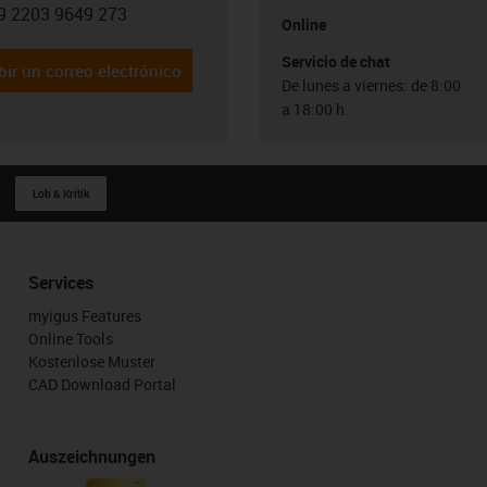
9 2203 9649 273
con-phone
Online
Servicio de chat
bir un correo electrónico
De lunes a viernes: de 8:00
a 18:00 h.
Lob & Kritik
Services
myigus Features
Online Tools
Kostenlose Muster
CAD Download Portal
Auszeichnungen