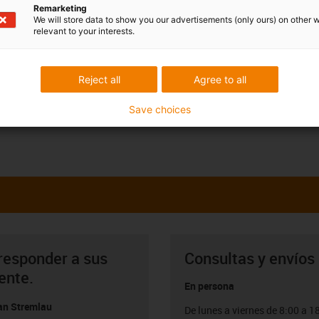
Remarketing
We will store data to show you our advertisements (only ours) on other 
relevant to your interests.
Reject all
Agree to all
Save choices
responder a sus
Consultas y envíos
ente.
En persona
ian Stremlau
De lunes a viernes de 8:00 a 1