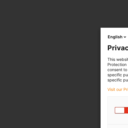
English
Privac
This websi
Protection
consent to 
specific p
specific pu
Visit our P