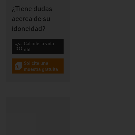
¿Tiene dudas
acerca de su
idoneidad?
Calcule la vida
igus-icon-lebensdauerrechner
útil
Solicite una
igus-icon-gratismuster
muestra gratuita