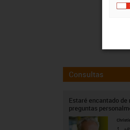
Consultas
Estaré encantado de 
preguntas personalm
Christ
+4