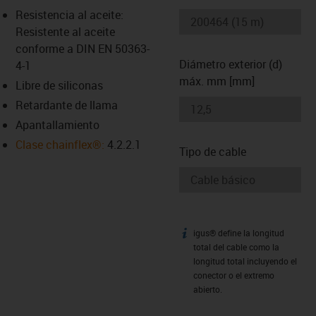
-icon-lupe
-icon-lupe
Resistencia al aceite:
Resistente al aceite
conforme a DIN EN 50363-
Diámetro exterior (d)
4-1
máx. mm [mm]
Libre de siliconas
Retardante de llama
Apantallamiento
Clase chainflex®:
4.2.2.1
Tipo de cable
igus® define la longitud
igus-icon-info
total del cable como la
longitud total incluyendo el
conector o el extremo
abierto.