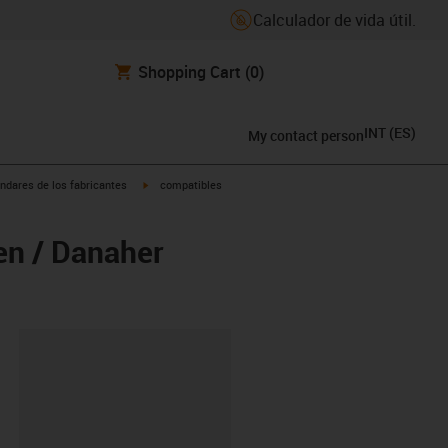
Calculador de vida útil.
Shopping Cart
(0)
INT
(
ES
)
My contact person
igus-icon-arrow-right
ndares de los fabricantes
compatibles
en / Danaher
y-clipboard