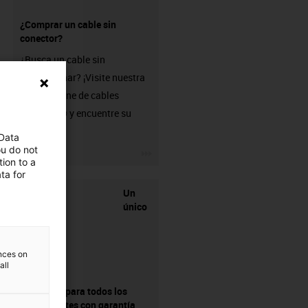
¿Comprar un cable sin
conector?
¿Busca un cable sin
confeccionar? ¡Visite nuestra
tienda online de cables
chainflex® y encuentre su
solución!
 Data
ou do not
igus-icon-3arrow
ion to a
ta for
Un
único
ences on
all
proveedor para todos los
componentes con garantía