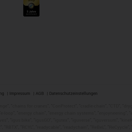
ng
Impressum
AGB
Datenschutzeinstellungen
nge", "chains for cranes", "ConProtect", "cradle-chain", "CTD", "dryge
-loop", "energy chain", "energy chain systems", "enjoyneering", "e-skin
ves", "igus:bike", "igusGO", "igutex", "iguverse", "iguversum", "kin
t", "RBTX", "RCYL", "readycable", "readychain", "ReBeL", "ReCyycle", 