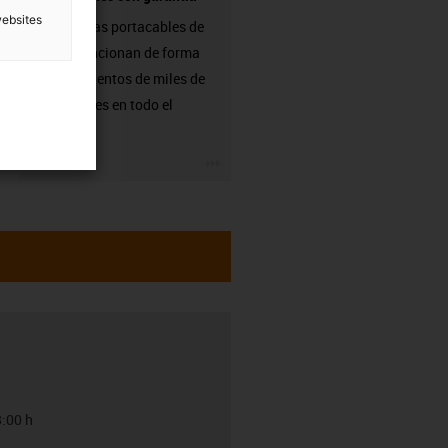
websites
Las cadenas portacables de
igus ya funcionan de forma
fiable en cientos de miles de
aplicaciones en todo el
mundo.
igus-icon-3arrow
8:00 h