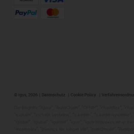
RECHNUNG
©
igus, 2026
Datenschutz
Cookie Policy
Verfahrensordnu
Die Begriffe "Apiro", "AutoChain", "CFRIP", "chainflex", "chai
"e-chain", "e-chain systems", "e-ketten", "e-kettensysteme", "e
"iglidur", "igubal", "igumid", "igus", "igus improves what mo
"motionary", "plastics for longer life", "print2mold", "Rawbo