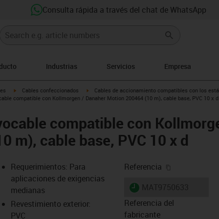
Consulta rápida a través del chat de WhatsApp
oducto
Industrias
Servicios
Empresa
igus-icon-arrow-right
igus-icon-arrow-right
les
Cables confeccionados
Cables de accionamiento compatibles con los está
able compatible con Kollmorgen / Danaher Motion 200464 (10 m), cable base, PVC 10 x d
vocable compatible con Kollmorg
0 m), cable base, PVC 10 x d
igus-icon-cop
Requerimientos: Para
Referencia
aplicaciones de exigencias
igus-icon-lieferzeit
MAT9750633
medianas
Referencia del
Revestimiento exterior:
fabricante
PVC