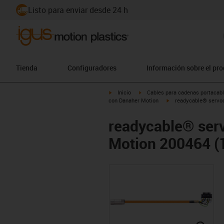
Listo para enviar desde 24 h
Tienda
Configuradores
Información sobre el pr
igus-icon-arrow-right
igus-icon-arrow-right
Inicio
Cables para cadenas portacab
igus-icon-arrow-right
con Danaher Motion
readycable® servoc
readycable® ser
Motion 200464 (1