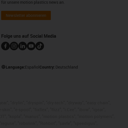
für unsere motion plastics news an.
Newsletter abonnieren
Folge uns auf Social Media
Language:
Español
Country:
Deutschland
ar", "drylin", "dryspin", "dry-tech", "dryway", "easy chain",
", "e-spool", "fixflex", "flizz", "i.Cee", "ibow", "igear",
eKIT", "kopla", "manus", "motion plastics", "motion polymers",
"reguse", "robolink", "Rohbot", "savfe", "speedigus",