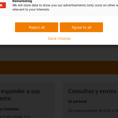
Remarketing
We will store data to show you our advertisements (only ours) on other 
relevant to your interests.
Reject all
Agree to all
Save choices
responder a sus
Consultas y envíos
ente.
En persona
ian Stremlau
De lunes a viernes de 8:00 a 1
9 2203 9649 273