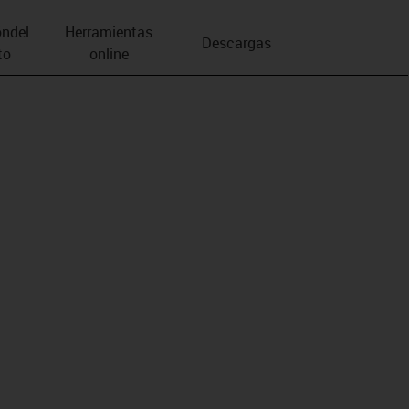
n­del
Herramientas
Descargas
to
online