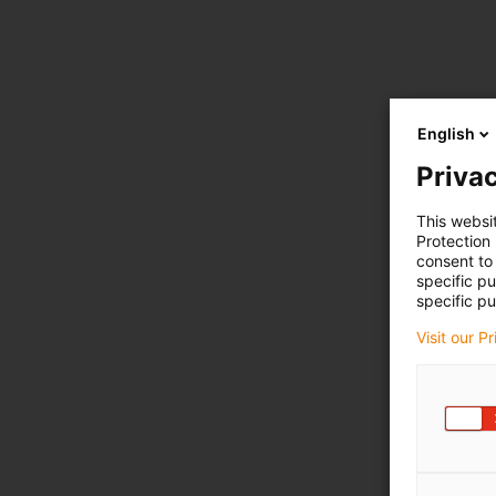
English
Privac
This websi
Protection
consent to 
specific p
specific pu
Visit our P