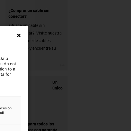
¿Comprar un cable sin
conector?
¿Busca un cable sin
confeccionar? ¡Visite nuestra
tienda online de cables
chainflex® y encuentre su
solución!
 Data
ou do not
igus-icon-3arrow
ion to a
ta for
Un
único
ences on
all
proveedor para todos los
componentes con garantía