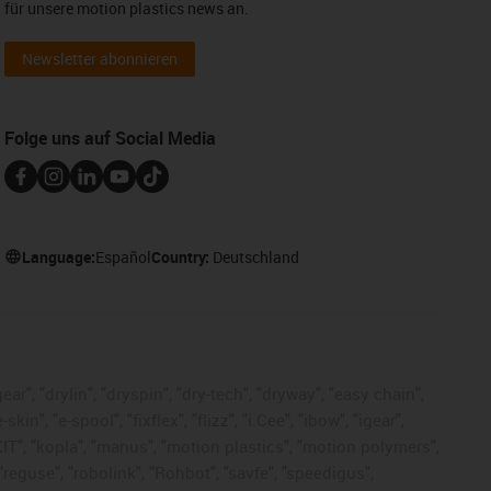
für unsere motion plastics news an.
Newsletter abonnieren
Folge uns auf Social Media
Language:
Español
Country:
Deutschland
ar", "drylin", "dryspin", "dry-tech", "dryway", "easy chain",
", "e-spool", "fixflex", "flizz", "i.Cee", "ibow", "igear",
eKIT", "kopla", "manus", "motion plastics", "motion polymers",
"reguse", "robolink", "Rohbot", "savfe", "speedigus",