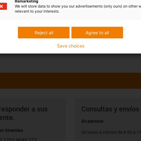
Remarketing
We will store data to show you our advertisements (only ours) on other 
relevant to your interests.
Reject all
Agree to all
Save choices
responder a sus
Consultas y envíos
ente.
En persona
ian Stremlau
De lunes a viernes de 8:00 a 1
9 2203 9649 273