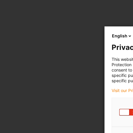
English
Privac
This websi
Protection
consent to 
specific p
specific pu
Visit our P