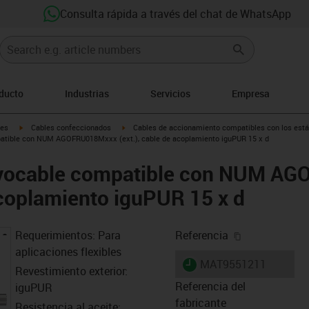
Consulta rápida a través del chat de WhatsApp
oducto
Industrias
Servicios
Empresa
igus-icon-arrow-right
igus-icon-arrow-right
les
Cables confeccionados
Cables de accionamiento compatibles con los está
atible con NUM AGOFRU018Mxxx (ext.), cable de acoplamiento iguPUR 15 x d
rvocable compatible con NUM A
 acoplamiento iguPUR 15 x d
igus-icon-cop
Requerimientos: Para
Referencia
aplicaciones flexibles
igus-icon-lieferzeit
MAT9551211
Revestimiento exterior:
Referencia del
iguPUR
fabricante
Resistencia al aceite: