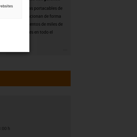
websites
Las cadenas portacables de
igus ya funcionan de forma
fiable en cientos de miles de
aplicaciones en todo el
mundo.
igus-icon-3arrow
8:00 h