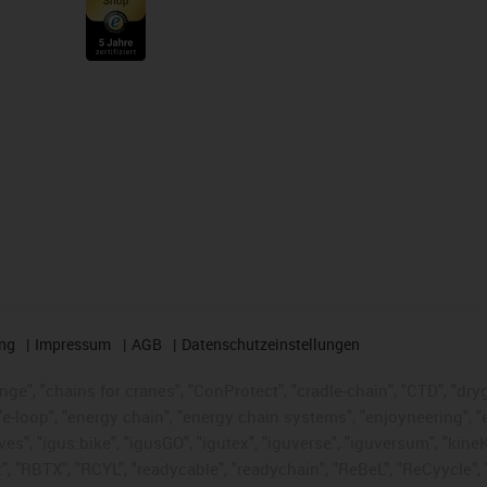
ng
Impressum
AGB
Datenschutzeinstellungen
nge", "chains for cranes", "ConProtect", "cradle-chain", "CTD", "dryge
-loop", "energy chain", "energy chain systems", "enjoyneering", "e-skin
ves", "igus:bike", "igusGO", "igutex", "iguverse", "iguversum", "kin
t", "RBTX", "RCYL", "readycable", "readychain", "ReBeL", "ReCyycle", 