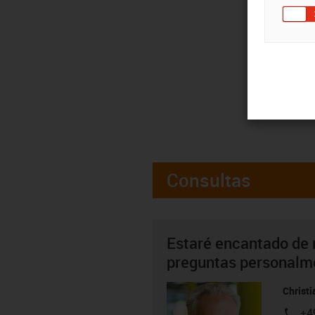
Consultas
Estaré encantado de 
preguntas personalm
Christ
+4