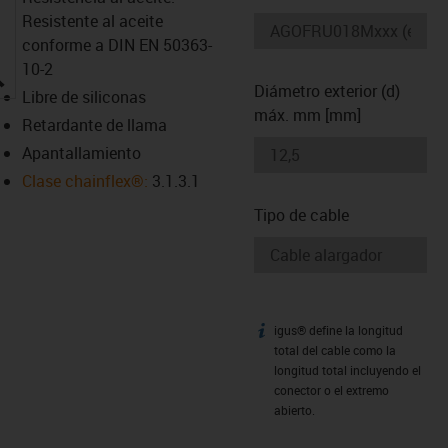
Resistente al aceite
conforme a DIN EN 50363-
10-2
igus-icon-lupe
Diámetro exterior (d)
Libre de siliconas
máx. mm [mm]
Retardante de llama
Apantallamiento
Clase chainflex®:
3.1.3.1
Tipo de cable
igus® define la longitud
igus-icon-info
total del cable como la
longitud total incluyendo el
conector o el extremo
abierto.