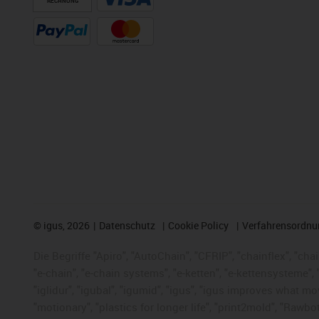
RECHNUNG
©
igus, 2026
Datenschutz
Cookie Policy
Verfahrensordnu
Die Begriffe "Apiro", "AutoChain", "CFRIP", "chainflex", "chai
"e-chain", "e-chain systems", "e-ketten", "e-kettensysteme", "e
"iglidur", "igubal", "igumid", "igus", "igus improves what mo
"motionary", "plastics for longer life", "print2mold", "Rawbo