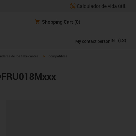
Calculador de vida útil.
Shopping Cart
(0)
INT
(
ES
)
My contact person
igus-icon-arrow-right
ndares de los fabricantes
compatibles
GOFRU018Mxxx
y-clipboard