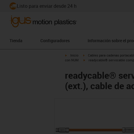
Listo para enviar desde 24 h
Tienda
Configuradores
Información sobre el pr
igus-icon-arrow-right
igus-icon-arrow-right
Inicio
Cables para cadenas portacab
igus-icon-arrow-right
con NUM
readycable® servocable comp
readycable® se
(ext.), cable de