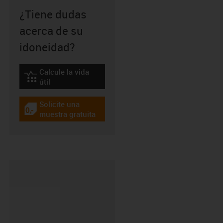
¿Tiene dudas
acerca de su
idoneidad?
Calcule la vida
igus-icon-lebensdauerrechner
útil
Solicite una
igus-icon-gratismuster
muestra gratuita