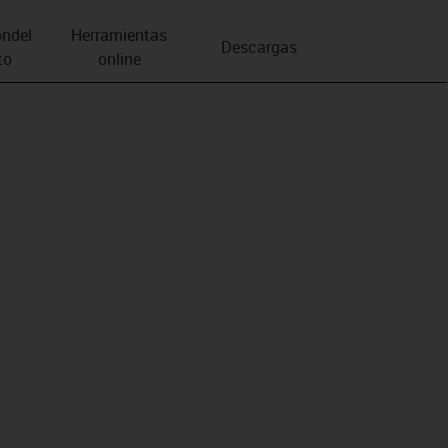
n­del
Herramientas
Descargas
to
online