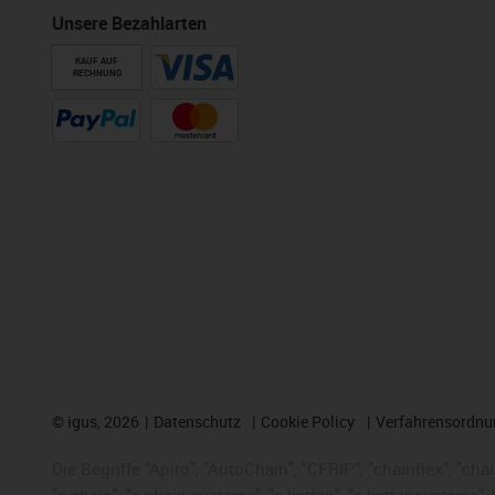
Unsere Bezahlarten
KAUF AUF
RECHNUNG
©
igus, 2026
Datenschutz
Cookie Policy
Verfahrensordnu
Die Begriffe "Apiro", "AutoChain", "CFRIP", "chainflex", "chai
"e-chain", "e-chain systems", "e-ketten", "e-kettensysteme", "e