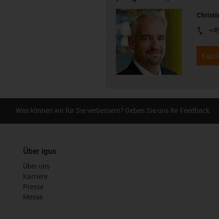
Christ
+4
igus-i
Escri
Was können wir für Sie verbessern? Geben Sie uns Ihr Feedback.
Über igus
Über uns
Karriere
Presse
Messe