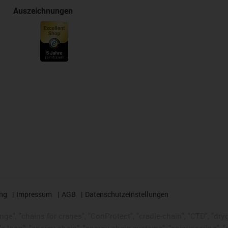
Auszeichnungen
ng
Impressum
AGB
Datenschutzeinstellungen
nge", "chains for cranes", "ConProtect", "cradle-chain", "CTD", "dryge
-loop", "energy chain", "energy chain systems", "enjoyneering", "e-skin