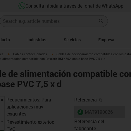
Consulta rápida a través del chat de WhatsApp
oducto
Industrias
Servicios
Empresa
igus-icon-arrow-right
igus-icon-arrow-right
les
Cables confeccionados
Cables de accionamiento compatibles con los está
e alimentación compatible con Rexroth RKL4302, cable base PVC 7,5 x d
e de alimentación compatible co
ase PVC 7,5 x d
igus-icon-cop
Requerimientos: Para
Referencia
aplicaciones muy
igus-icon-lieferzeit
MAT9190026
exigentes
Referencia del
Revestimiento exterior:
fabricante
PVC