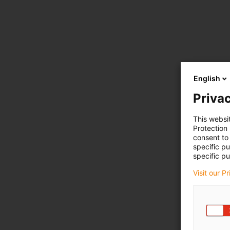
English
Privac
This websi
Protection
consent to 
specific p
specific pu
Visit our P