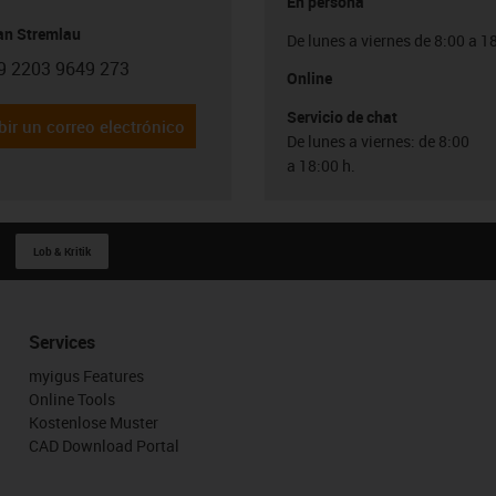
En persona
ian Stremlau
De lunes a viernes de 8:00 a 1
9 2203 9649 273
con-phone
Online
Servicio de chat
bir un correo electrónico
De lunes a viernes: de 8:00
a 18:00 h.
Lob & Kritik
Services
myigus Features
Online Tools
Kostenlose Muster
CAD Download Portal