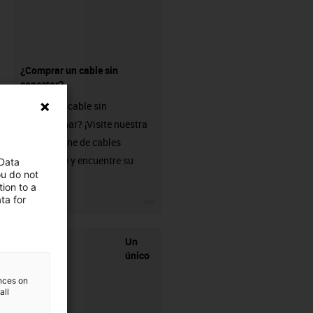
¿Comprar un cable sin
conector?
¿Busca un cable sin
confeccionar? ¡Visite nuestra
tienda online de cables
chainflex® y encuentre su
 Data
ou do not
solución!
ion to a
igus-icon-3arrow
ta for
Un
único
ences on
all