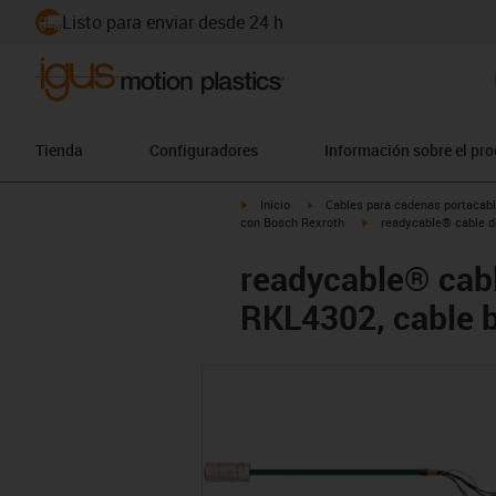
Listo para enviar desde 24 h
Tienda
Configuradores
Información sobre el pr
igus-icon-arrow-right
igus-icon-arrow-right
Inicio
Cables para cadenas portacab
igus-icon-arrow-right
con Bosch Rexroth
readycable® cable d
readycable® cabl
RKL4302, cable b