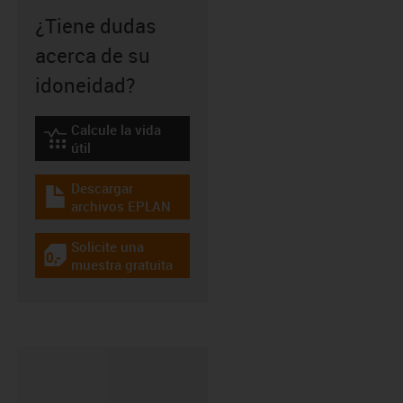
¿Tiene dudas
acerca de su
idoneidad?
Calcule la vida
igus-icon-lebensdauerrechner
útil
Descargar
igus-icon-download-plan
archivos EPLAN
Solicite una
igus-icon-gratismuster
muestra gratuita