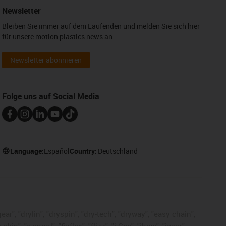
Newsletter
Bleiben Sie immer auf dem Laufenden und melden Sie sich hier
für unsere motion plastics news an.
Newsletter abonnieren
Folge uns auf Social Media
Language:
Español
Country:
Deutschland
ar", "drylin", "dryspin", "dry-tech", "dryway", "easy chain",
", "e-spool", "fixflex", "flizz", "i.Cee", "ibow", "igear",