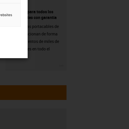
proveedor para todos los
websites
componentes con garantía
Las cadenas portacables de
igus ya funcionan de forma
fiable en cientos de miles de
aplicaciones en todo el
mundo.
igus-icon-3arrow