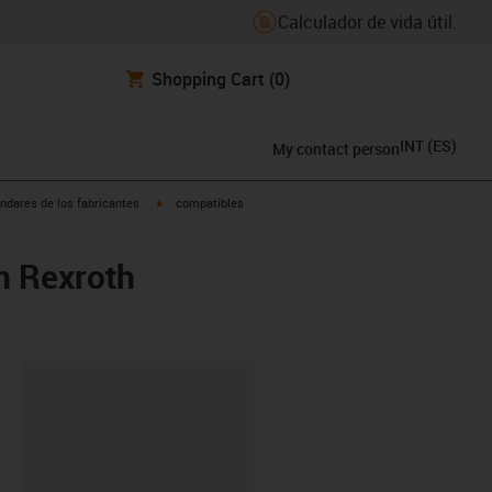
Calculador de vida útil.
Shopping Cart
(0)
INT
(
ES
)
My contact person
igus-icon-arrow-right
ndares de los fabricantes
compatibles
n Rexroth
y-clipboard