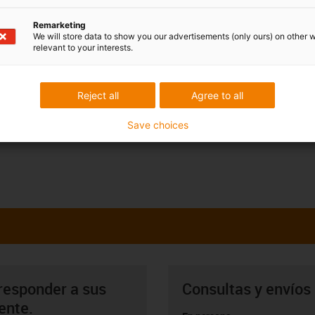
Remarketing
We will store data to show you our advertisements (only ours) on other 
relevant to your interests.
Reject all
Agree to all
Save choices
responder a sus
Consultas y envíos
ente.