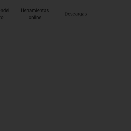
n­del
Herramientas
Descargas
to
online