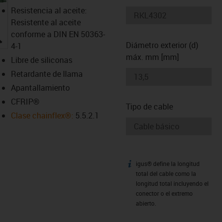
Resistencia al aceite:
Resistente al aceite
conforme a DIN EN 50363-
igus-icon-lupe
Diámetro exterior (d)
4-1
máx. mm [mm]
Libre de siliconas
Retardante de llama
Apantallamiento
CFRIP®
Tipo de cable
Clase chainflex®:
5.5.2.1
igus® define la longitud
igus-icon-info
total del cable como la
longitud total incluyendo el
conector o el extremo
abierto.