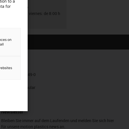
ion to a
ta for
WhatsApp
De lunes a viernes: de 8:00 h
a 18:00 h
ences on
all
Kontakt
websites
+49 2203 9649-0
WhatsApp
Kontaktformular
Newsletter
Bleiben Sie immer auf dem Laufenden und melden Sie sich hier
für unsere motion plastics news an.