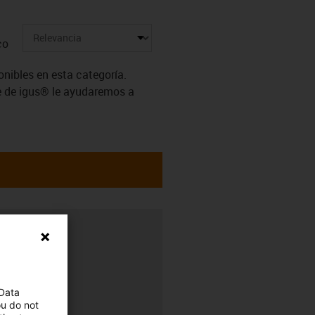
co
ibles en esta categoría.
e de igus® le ayudaremos a
8:00 h
 Data
ou do not