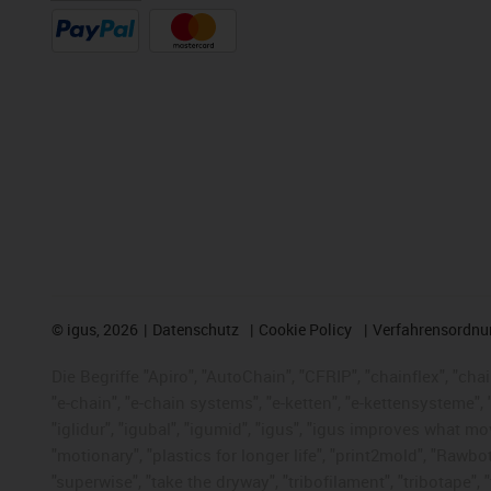
©
igus, 2026
Datenschutz
Cookie Policy
Verfahrensordnu
Die Begriffe "Apiro", "AutoChain", "CFRIP", "chainflex", "chai
"e-chain", "e-chain systems", "e-ketten", "e-kettensysteme", "e
"iglidur", "igubal", "igumid", "igus", "igus improves what mo
"motionary", "plastics for longer life", "print2mold", "Rawbo
"superwise", "take the dryway", "tribofilament", "tribotape",