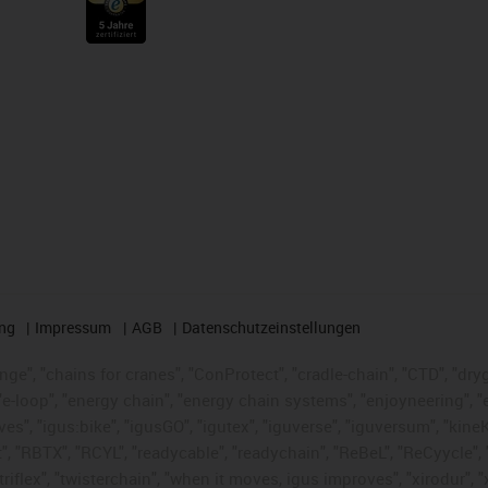
ng
Impressum
AGB
Datenschutzeinstellungen
nge", "chains for cranes", "ConProtect", "cradle-chain", "CTD", "dryge
-loop", "energy chain", "energy chain systems", "enjoyneering", "e-skin
ves", "igus:bike", "igusGO", "igutex", "iguverse", "iguversum", "kin
t", "RBTX", "RCYL", "readycable", "readychain", "ReBeL", "ReCyycle", 
 "triflex", "twisterchain", "when it moves, igus improves", "xirodur"