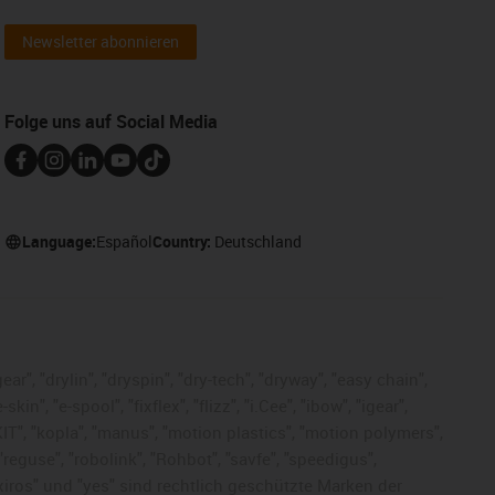
Newsletter abonnieren
Folge uns auf Social Media
Language:
Español
Country:
Deutschland
ar", "drylin", "dryspin", "dry-tech", "dryway", "easy chain",
", "e-spool", "fixflex", "flizz", "i.Cee", "ibow", "igear",
eKIT", "kopla", "manus", "motion plastics", "motion polymers",
"reguse", "robolink", "Rohbot", "savfe", "speedigus",
, "xiros" und "yes" sind rechtlich geschützte Marken der