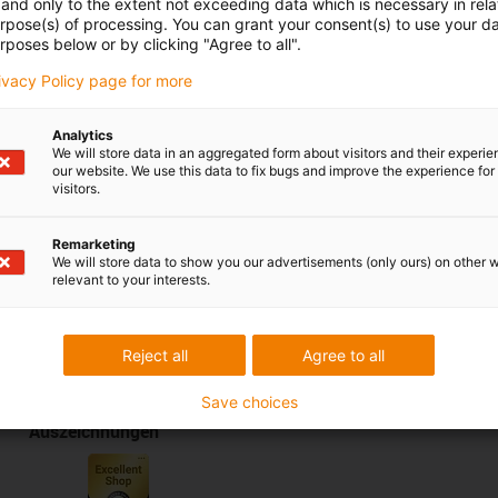
and only to the extent not exceeding data which is necessary in relat
urpose(s) of processing. You can grant your consent(s) to use your da
Servicio de chat
bir un correo electrónico
rposes below or by clicking "Agree to all".
De lunes a viernes: de 8:00
a 18:00 h.
rivacy Policy page for more
Analytics
We will store data in an aggregated form about visitors and their experi
Lob & Kritik
our website. We use this data to fix bugs and improve the experience for 
visitors.
Remarketing
Services
We will store data to show you our advertisements (only ours) on other 
relevant to your interests.
myigus Features
Online Tools
Kostenlose Muster
Reject all
Agree to all
CAD Download Portal
Save choices
Auszeichnungen