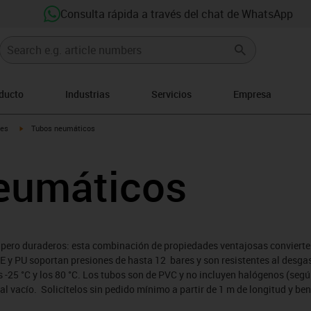
Consulta rápida a través del chat de WhatsApp
oducto
Industrias
Servicios
Empresa
igus-icon-arrow-right
les
Tubos neumáticos
eumáticos
 pero duraderos: esta combinación de propiedades ventajosas convierte
 y PU soportan presiones de hasta 12 bares y son resistentes al desgaste,
-25 °C y los 80 °C. Los tubos son de PVC y no incluyen halógenos (segú
al vacío. Solicítelos sin pedido mínimo a partir de 1 m de longitud y ben