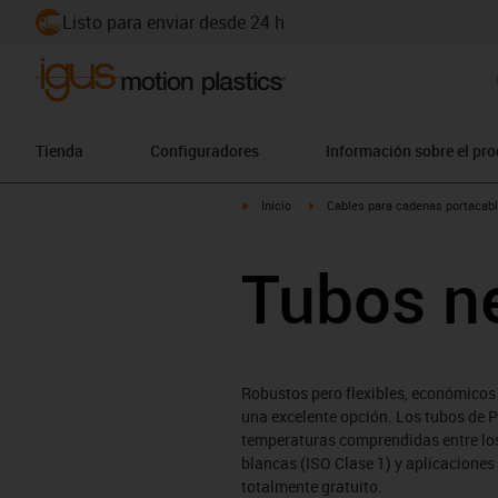
Listo para enviar desde 24 h
Tienda
Configuradores
Información sobre el pr
igus-icon-arrow-right
igus-icon-arrow-right
Inicio
Cables para cadenas portacab
Tubos n
Robustos pero flexibles, económicos
una excelente opción. Los tubos de PE
temperaturas comprendidas entre los 
blancas (ISO Clase 1) y aplicaciones 
totalmente gratuito.