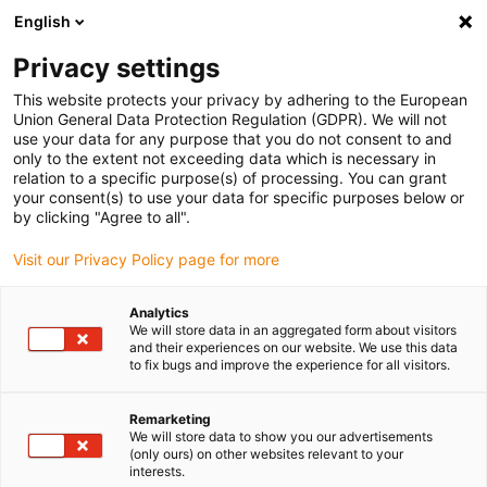
English
(0)
Privacy settings
igus-icon-arrow-right
igus-icon-arrow-right
igus-icon-arrow-right
Inicio
Tecnología de sistemas de guiado lineal
Motores eléctricos
This website protects your privacy by adhering to the European
igus-icon-arrow-right
igus-icon-arrow-right
Motores paso a paso ST
Lead screw stepper motors
Union General Data Protection Regulation (GDPR). We will not
use your data for any purpose that you do not consent to and
only to the extent not exceeding data which is necessary in
relation to a specific purpose(s) of processing. You can grant
Stepper motors
your consent(s) to use your data for specific purposes below or
by clicking "Agree to all".
Visit our Privacy Policy page for more
Los motores paso a paso de igus® son libres de mantenimiento y
Analytics
duraderos, están disponibles en varios tamaños y pueden
We will store data in an aggregated form about visitors
ampliarse con conectores métricos, frenos y encoders. Los
and their experiences on our website. We use this data
motores paso a paso se suministran con bridas de entre 28 y 86
to fix bugs and improve the experience for all visitors.
mm y en varios tamaños de instalación: NEMA 11,17, 23, 23 XL,
34. Tienen un funcionamiento seguro a temperaturas de entre -10 y
Remarketing
50 °C. Gracias a una conexión eléctrica estándar, no solo pueden
We will store data to show you our advertisements
(only ours) on other websites relevant to your
conectarse a los controladores de motores igus®, sino que
interests.
también son aptos para los sistemas de control más comunes de