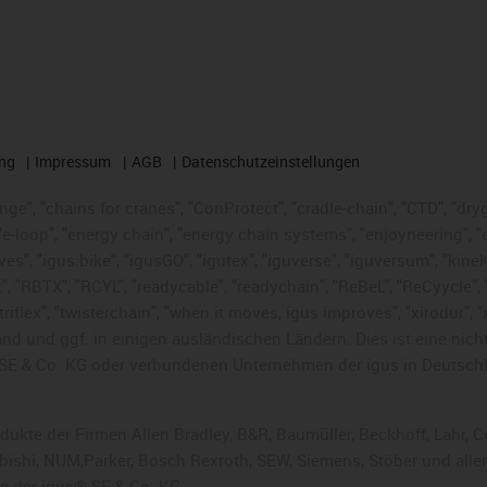
ng
Impressum
AGB
Datenschutzeinstellungen
nge", "chains for cranes", "ConProtect", "cradle-chain", "CTD", "dryge
-loop", "energy chain", "energy chain systems", "enjoyneering", "e-skin
ves", "igus:bike", "igusGO", "igutex", "iguverse", "iguversum", "kin
t", "RBTX", "RCYL", "readycable", "readychain", "ReBeL", "ReCyycle", 
 "triflex", "twisterchain", "when it moves, igus improves", "xirodur"
nd und ggf. in einigen ausländischen Ländern. Dies ist
eine nich
SE & Co. KG oder verbundenen Unternehmen der igus in Deutschl
rodukte der Firmen Allen Bradley, B&R, Baumüller, Beckhoff, Lahr
subishi, NUM,Parker, Bosch Rexroth, SEW, Siemens, Stöber und alle
e der igus® SE & Co. KG.