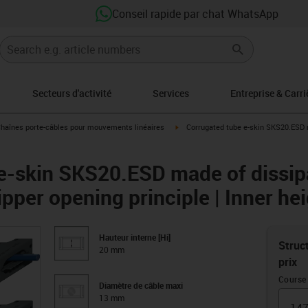
Conseil rapide par chat WhatsApp
Secteurs d'activité
Services
Entreprise & Carri
s-icon-arrow-right
igus-icon-arrow-right
haînes porte-câbles pour mouvements linéaires
Corrugated tube e-skin SKS20.ESD m
e-skin SKS20.ESD made of dissipa
ipper opening principle | Inner h
Hauteur interne [Hi]
Struct
20 mm
prix
Course
Diamètre de câble maxi
13 mm