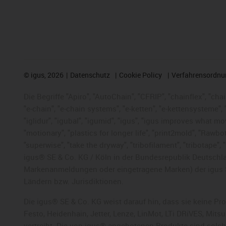
©
igus, 2026
Datenschutz
Cookie Policy
Verfahrensordnu
Die Begriffe "Apiro", "AutoChain", "CFRIP", "chainflex", "chai
"e-chain", "e-chain systems", "e-ketten", "e-kettensysteme", "e
"iglidur", "igubal", "igumid", "igus", "igus improves what mo
"motionary", "plastics for longer life", "print2mold", "Rawbo
"superwise", "take the dryway", "tribofilament", "tribotape",
igus® SE & Co. KG / Köln in der Bundesrepublik Deutschla
Markenanmeldungen oder eingetragene Marken) der igus 
Ländern bzw. Jurisdiktionen.
Die igus® SE & Co. KG weist darauf hin, dass sie keine P
Festo, Heidenhain, Jetter, Lenze, LinMot, LTi DRiVES, Mit
vertreibt. Die von igus® angebotenen Produkte sind solch