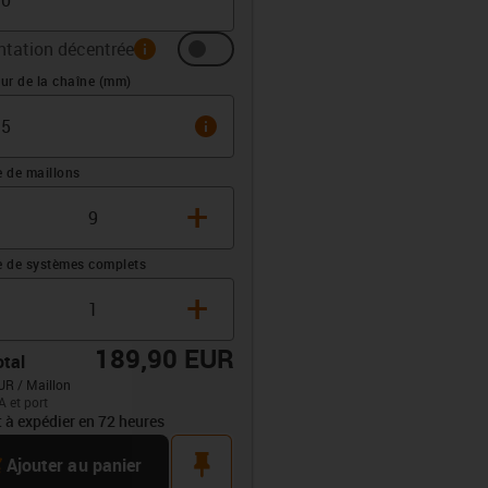
ntation décentrée
info
 (mm)
ur de la chaîne (mm)
info
 de maillons
+
 de systèmes complets
+
189,90 EUR
otal
UR / Maillon
A et port
opdown-up
t à expédier en 72 heures
rt
pin
Ajouter au panier