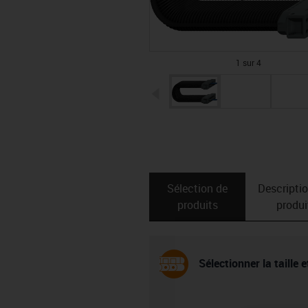
1 sur 4
igus-icon-arrow-left
Sélection de
Descripti
produits
produi
Sélectionner la taille 