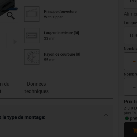
Principe d'ouverture
Alime
igus-icon-lupe
igus-icon-lupe
igus-icon-lupe
igus-icon-lupe
With zipper
Déport
Longue
Largeur intérieure [Bi]
33 mm
igus-icon-arrow-right
Nombre
Rayon de courbure [R]
-
55 mm
Nombre
-
on du
Données
t
techniques
Prix t
21,10 E
plus TV
igus-icon-dr
et le type de montage:
prê
ca