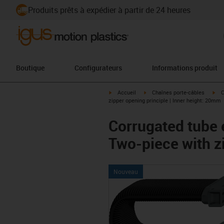
Produits prêts à expédier à partir de 24 heures
Boutique
Configurateurs
Informations produit
igus-icon-arrow-right
igus-icon-arrow-right
igu
Accueil
Chaînes porte-câbles
C
zipper opening principle | Inner height: 20mm
Corrugated tube 
Two-piece with z
Nouveau