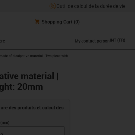
Outil de calcul de la durée de vie
Shopping Cart
(0)
INT
(
FR
)
ère
My contact person
ade of dissipative material | Two-piece with
tive material |
eight: 20mm
ure des produits et calcul des
 (mm)