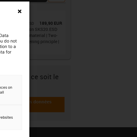
clature
(
1
)
ne porte-câbles
189,90 EUR
SKS20.033.02.0.ESD
ugated tube e-skin SKS20.ESD
 of dissipative material | Two-
 Data
ou do not
 with zipper opening principle |
ion to a
r height: 20mm
ta for
sûr.e que ce soit le
 choix ?
ences on
all
Télécharger les données
-icon-cad-dateien
CAO
websites