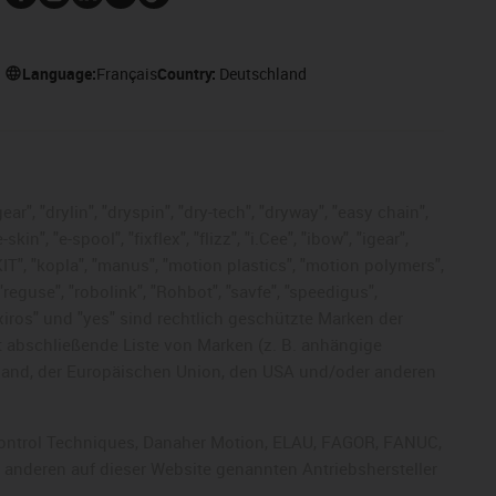
Language:
Français
Country:
Deutschland
ar", "drylin", "dryspin", "dry-tech", "dryway", "easy chain",
", "e-spool", "fixflex", "flizz", "i.Cee", "ibow", "igear",
eKIT", "kopla", "manus", "motion plastics", "motion polymers",
"reguse", "robolink", "Rohbot", "savfe", "speedigus",
, "xiros" und "yes" sind rechtlich geschützte Marken der
t abschließende Liste von Marken (z. B. anhängige
and, der Europäischen Union, den USA und/oder anderen
, Control Techniques, Danaher Motion, ELAU, FAGOR, FANUC,
r anderen auf dieser Website genannten Antriebshersteller