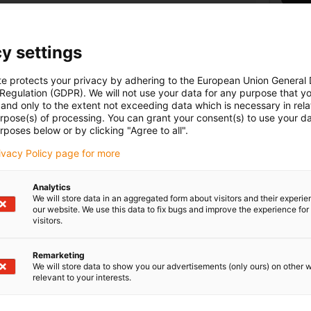
Nomen
Chaî
con-check
Glissante
Suspendue
y settings
Réf.
:
Corr
made
te protects your privacy by adhering to the European Union General
 Regulation (GDPR). We will not use your data for any purpose that y
piece
and only to the extent not exceeding data which is necessary in relat
Inne
urpose(s) of processing. You can grant your consent(s) to use your da
rposes below or by clicking "Agree to all".
rivacy Policy page for more
Pas 
Analytics
bon
We will store data in an aggregated form about visitors and their experi
d
rgeur intérieure [Bi]
Rayon de courbure [R]
our website. We use this data to fix bugs and improve the experience for 
m]
[mm]
visitors.
igus
3
55
Remarketing
We will store data to show you our advertisements (only ours) on other 
relevant to your interests.
Lob & Kritik