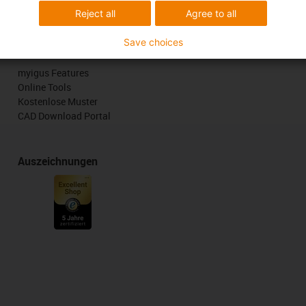
Reject all
Agree to all
Save choices
Services
myigus Features
Online Tools
Kostenlose Muster
CAD Download Portal
Auszeichnungen