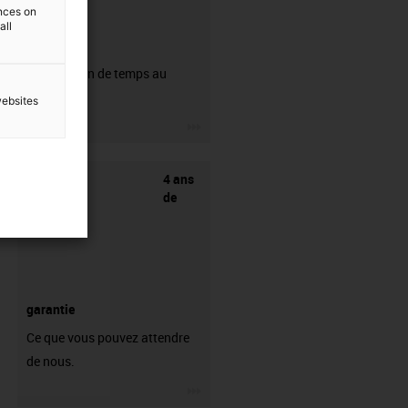
ences on
all
CFRIP®
50% de gain de temps au
dénudage.
websites
igus-icon-3arrow
4 ans
de
garantie
Ce que vous pouvez attendre
de nous.
igus-icon-3arrow