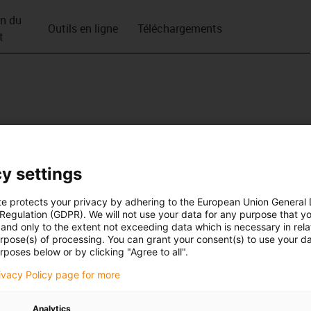
on du
Outils en ligne
Téléchargements
t
y settings
te protects your privacy by adhering to the European Union General
 Regulation (GDPR). We will not use your data for any purpose that y
and only to the extent not exceeding data which is necessary in relat
urpose(s) of processing. You can grant your consent(s) to use your da
rposes below or by clicking "Agree to all".
rivacy Policy page for more
Analytics