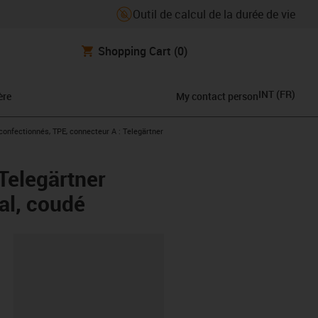
Outil de calcul de la durée de vie
Shopping Cart
(0)
INT
(
FR
)
ère
My contact person
ight
onfectionnés, TPE, connecteur A : Telegärtner
Telegärtner
al, coudé
oard