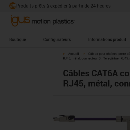
Produits prêts à expédier à partir de 24 heures
Boutique
Configurateurs
Informations produit
igus-icon-arrow-right
igus-icon-arrow-right
Accueil
Câbles pour chaînes porte-c
RJ45, métal, connecteur B : Telegärtner RJ45,
Câbles CAT6A con
RJ45, métal, con