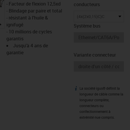
- Facteur de flexion 12,5xd
conducteurs
- Blindage par paire et total
(4x(2x0,15)C)C
- résistant à l'huile &
igus-icon-lupe
ignifugé
Système bus
- 10 millions de cycles
garantis
Jusqu'à 4 ans de
garantie
Variante connecteur
La société igus® définit la
igus-icon-info
longueur de câble comme la
longueur complète,
connecteurs ou
confectionnement à
extrémité nue compris.