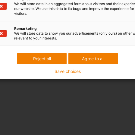
We will store data in an aggregated form about visitors and their experi
our website. We use this data to fix bugs and improve the experience for 
visitors.
Remarketing
We will store data to show you our advertisements (only ours) on other 
relevant to your interests.
Reject all
Agree to all
Save choices