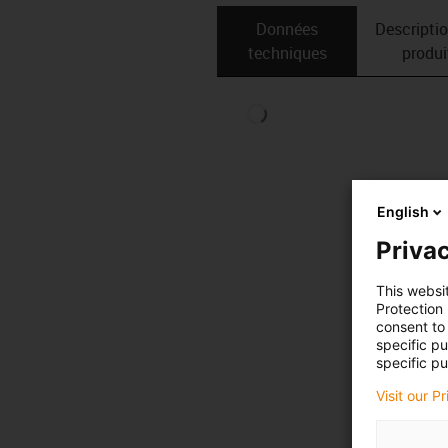
Données
Descripti
techniques
produi
English
Privac
This websi
Protection
consent to 
specific p
specific pu
Visit our P