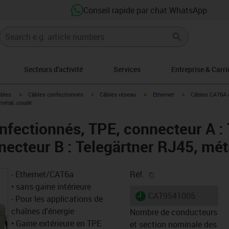
Conseil rapide par chat WhatsApp
Secteurs d'activité
Services
Entreprise & Carri
igus-icon-arrow-right
igus-icon-arrow-right
igus-icon-arrow-right
igus-icon-arrow-r
âbles
Câbles confectionnés
Câbles réseau
Ethernet
Câbles CAT6A c
 métal, coudé
fectionnés, TPE, connecteur A : 
necteur B : Telegärtner RJ45, mét
igus-icon-copy-clipb
- Ethernet/CAT6a
Réf.
• sans gaine intérieure
igus-icon-lieferzeit
CAT9541005
- Pour les applications de
chaînes d'énergie
Nombre de conducteurs
• Gaine extérieure en TPE
et section nominale des