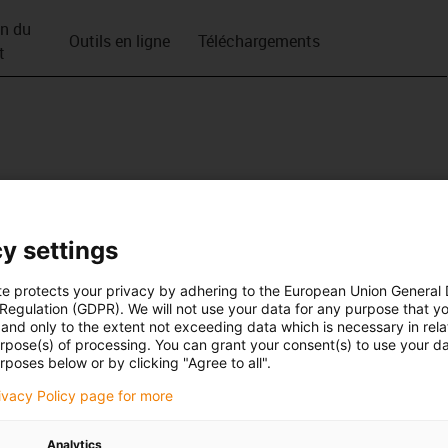
on du
Outils en ligne
Téléchargements
t
y settings
te protects your privacy by adhering to the European Union General
 Regulation (GDPR). We will not use your data for any purpose that y
and only to the extent not exceeding data which is necessary in relat
urpose(s) of processing. You can grant your consent(s) to use your da
rposes below or by clicking "Agree to all".
rivacy Policy page for more
Analytics