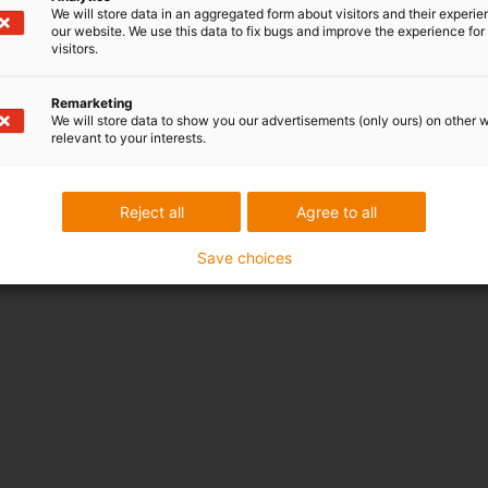
We will store data in an aggregated form about visitors and their experi
our website. We use this data to fix bugs and improve the experience for 
visitors.
Remarketing
We will store data to show you our advertisements (only ours) on other 
relevant to your interests.
Reject all
Agree to all
Save choices