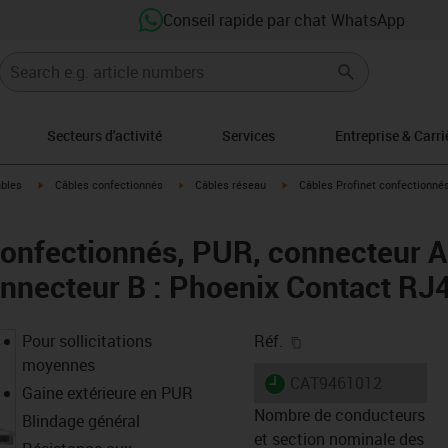
Conseil rapide par chat WhatsApp
Secteurs d'activité
Services
Entreprise & Carri
igus-icon-arrow-right
igus-icon-arrow-right
igus-icon-arrow-right
âbles
Câbles confectionnés
Câbles réseau
Câbles Profinet confectionnés
confectionnés, PUR, connecteur A
nnecteur B : Phoenix Contact RJ
igus-icon-copy-clipb
Pour sollicitations
Réf.
moyennes
igus-icon-lieferzeit
CAT9461012
Gaine extérieure en PUR
Nombre de conducteurs
Blindage général
et section nominale des