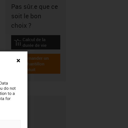
Pas sûr.e que ce
soit le bon
choix ?
Calcul de la
igus-icon-lebensdauerrechner
durée de vie
Demander un
échantillon
igus-icon-gratismuster
gratuit
 Data
ou do not
ion to a
ta for