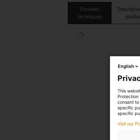
Données
Descripti
techniques
produi
English
Privac
This websi
Protection
consent to 
specific p
specific pu
Visit our P