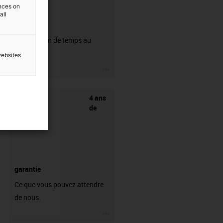
ences on
all
CFRIP®
50% de gain de temps au
dénudage.
websites
igus-icon-3arrow
4 ans
de
garantie
Ce que vous pouvez attendre
de nous.
igus-icon-3arrow