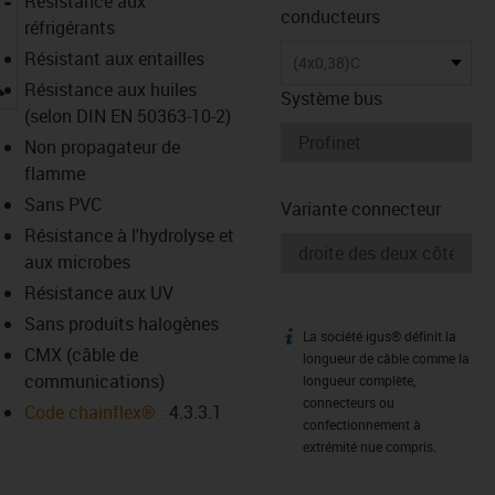
Résistance aux
conducteurs
réfrigérants
Résistant aux entailles
(4x0,38)C
igus-icon-lupe
Résistance aux huiles
Système bus
(selon DIN EN 50363-10-2)
Non propagateur de
flamme
Sans PVC
Variante connecteur
Résistance à l'hydrolyse et
aux microbes
Résistance aux UV
Sans produits halogènes
La société igus® définit la
igus-icon-info
CMX (câble de
longueur de câble comme la
communications)
longueur complète,
connecteurs ou
Code chainflex® :
4.3.3.1
confectionnement à
extrémité nue compris.