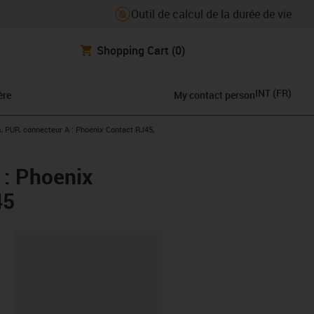
Outil de calcul de la durée de vie
Shopping Cart
(0)
INT
(
FR
)
ère
My contact person
, PUR, connecteur A : Phoenix Contact RJ45,
 : Phoenix
45
oard