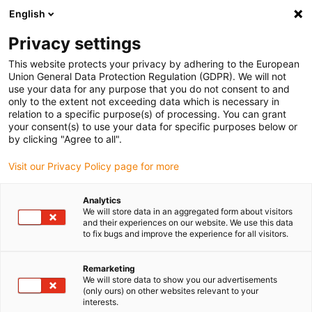
English
(0)
Privacy settings
igus-icon-arrow-right
igus-icon-arrow-right
igus-icon-arrow-right
Accueil
Câbles pour chaînes porte-câbles
Câbles confectionnés
This website protects your privacy by adhering to the European
igus-icon-arrow-right
igus-icon-arrow-right
Câbles réseau
Câbles CAT5e confectionnés, PUR, dédiés à la torsion,
Union General Data Protection Regulation (GDPR). We will not
connecteur A : Hirose RJ45 coude T languette vers l'extérieur, connecteur B : Hirose
use your data for any purpose that you do not consent to and
RJ45 coude T languette vers l'intérieur
only to the extent not exceeding data which is necessary in
relation to a specific purpose(s) of processing. You can grant
Câbles CAT5e confectionnés,
your consent(s) to use your data for specific purposes below or
by clicking "Agree to all".
PUR, dédiés à la torsion,
Visit our Privacy Policy page for more
connecteur A : Hirose RJ45
coude T languette vers
Analytics
We will store data in an aggregated form about visitors
l'extérieur, connecteur B :
and their experiences on our website. We use this data
to fix bugs and improve the experience for all visitors.
Hirose RJ45 coude T languette
vers l'intérieur
Remarketing
We will store data to show you our advertisements
(only ours) on other websites relevant to your
interests.