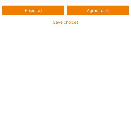
Ancien modèle
Reject all
Agree to all
Save choices
igus-icon-lup
Pour les sollicitations en torsion
Gaine extérieure en PUR
Avec blindage
Résistance aux huiles et aux liquides de
refroidissement
Non propagateur de flamme
Résistant aux entailles
Résistance à l'hydrolyse et aux microbes