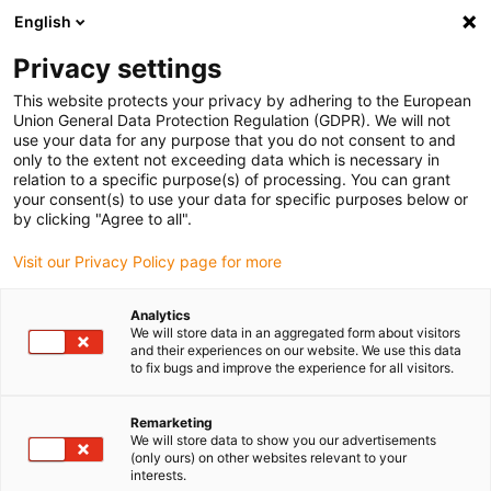
English
(0)
Privacy settings
igus-icon-arrow-right
igus-icon-arrow-right
igus-icon-arrow-right
Accueil
Câbles pour chaînes porte-câbles
Câbles confectionnés
This website protects your privacy by adhering to the European
igus-icon-arrow-right
igus-icon-arrow-right
Câbles réseau
Câbles CAT5e confectionnés, coude L/T, aux deux
Union General Data Protection Regulation (GDPR). We will not
extrémités, PUR, torsion, connecteur A : Hirose RJ45, connecteur B : Hirose RJ45
use your data for any purpose that you do not consent to and
only to the extent not exceeding data which is necessary in
Câbles CAT5e confectionnés,
relation to a specific purpose(s) of processing. You can grant
your consent(s) to use your data for specific purposes below or
coude L/T, aux deux
by clicking "Agree to all".
extrémités, PUR, torsion,
Visit our Privacy Policy page for more
connecteur A : Hirose RJ45,
Analytics
connecteur B : Hirose RJ45
We will store data in an aggregated form about visitors
and their experiences on our website. We use this data
to fix bugs and improve the experience for all visitors.
Ancien modèle
Remarketing
We will store data to show you our advertisements
(only ours) on other websites relevant to your
interests.