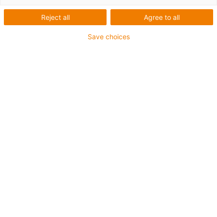
Reject all
Agree to all
Save choices
igus-icon-lup
Pour les sollicitations en torsion
Gaine extérieure en PUR
Avec blindage
Résistance aux huiles et aux liquides de
refroidissement
Non propagateur de flamme
Résistant aux entailles
Résistance à l'hydrolyse et aux microbes
Jusqu'à 4 ans de garantie
igus-icon-copy-clipboard
Réf.