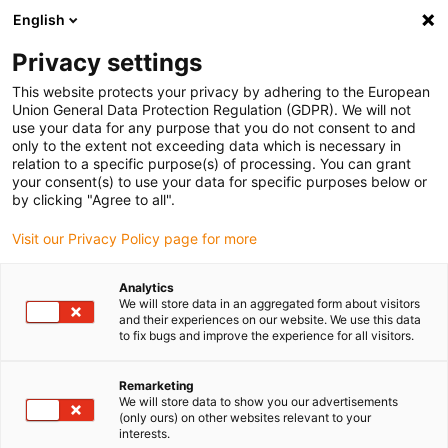
English
(0)
Privacy settings
igus-icon-arrow-right
igus-icon-arrow-right
igus-icon-arrow-right
Accueil
Câbles pour chaînes porte-câbles
Câbles confectionnés
This website protects your privacy by adhering to the European
igus-icon-arrow-right
igus-icon-arrow-right
igus-icon-arrow-right
Câbles réseau
Ethernet
Câbles CAT6 confectionnés, PUR,
Union General Data Protection Regulation (GDPR). We will not
connecteur A : Phoenix Contact RJ45, connecteur B : Phoenix Contact RJ45
use your data for any purpose that you do not consent to and
only to the extent not exceeding data which is necessary in
Câbles CAT6 confectionnés,
relation to a specific purpose(s) of processing. You can grant
your consent(s) to use your data for specific purposes below or
PUR, connecteur A : Phoenix
by clicking "Agree to all".
Contact RJ45, connecteur B :
Visit our Privacy Policy page for more
Phoenix Contact RJ45
Analytics
We will store data in an aggregated form about visitors
and their experiences on our website. We use this data
to fix bugs and improve the experience for all visitors.
Remarketing
We will store data to show you our advertisements
(only ours) on other websites relevant to your
interests.