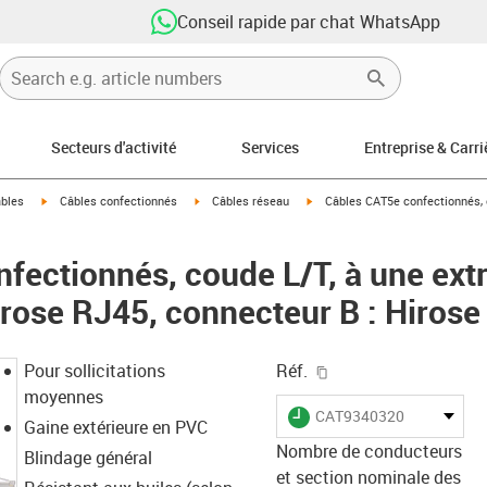
Conseil rapide par chat WhatsApp
Secteurs d'activité
Services
Entreprise & Carri
igus-icon-arrow-right
igus-icon-arrow-right
igus-icon-arrow-right
âbles
Câbles confectionnés
Câbles réseau
Câbles CAT5e confectionnés, 
fectionnés, coude L/T, à une ext
irose RJ45, connecteur B : Hiros
igus-icon-copy-clipb
Pour sollicitations
Réf.
moyennes
igus-icon-lieferzeit
CAT9340320
Gaine extérieure en PVC
Nombre de conducteurs
Blindage général
et section nominale des