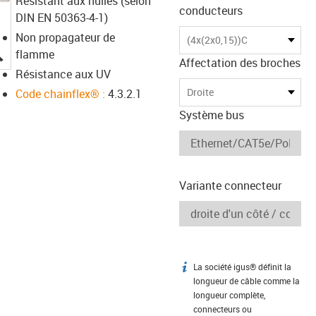
Résistant aux huiles (selon
conducteurs
DIN EN 50363-4-1)
Non propagateur de
(4x(2x0,15))C
igus-icon-lupe
flamme
Affectation des broches
Résistance aux UV
Droite
Code chainflex® :
4.3.2.1
Système bus
Variante connecteur
La société igus® définit la
igus-icon-info
longueur de câble comme la
longueur complète,
connecteurs ou