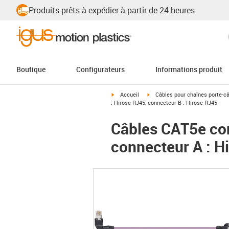
Produits prêts à expédier à partir de 24 heures
Boutique
Configurateurs
Informations produit
igus-icon-arrow-right
igus-icon-arrow-right
Accueil
Câbles pour chaînes porte-c
: Hirose RJ45, connecteur B : Hirose RJ45
Câbles CAT5e con
connecteur A : H