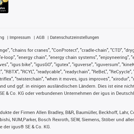
ng
Impressum
AGB
Datenschutzeinstellungen
nge", "chains for cranes", "ConProtect", "cradle-chain", "CTD", "dryge
-loop", "energy chain", "energy chain systems", "enjoyneering", "e-skin
ves", "igus:bike", "igusGO", "igutex", "iguverse", "iguversum", "kin
t", "RBTX", "RCYL", "readycable", "readychain", "ReBeL", "ReCyycle", 
 "triflex", "twisterchain", "when it moves, igus improves", "xirodur"
nd und ggf. in einigen ausländischen Ländern. Dies ist
eine nich
SE & Co. KG oder verbundenen Unternehmen der igus in Deutschl
rodukte der Firmen Allen Bradley, B&R, Baumüller, Beckhoff, Lahr
subishi, NUM,Parker, Bosch Rexroth, SEW, Siemens, Stöber und alle
e der igus® SE & Co. KG.