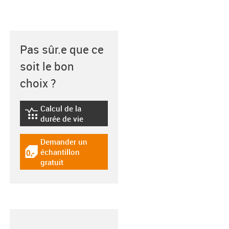
Pas sûr.e que ce
soit le bon
choix ?
Calcul de la
igus-icon-lebensdauerrechner
durée de vie
Demander un
échantillon
igus-icon-gratismuster
gratuit