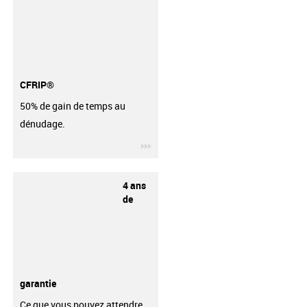
CFRIP®
50% de gain de temps au
dénudage.
igus-icon-3arrow
4 ans
de
garantie
Ce que vous pouvez attendre