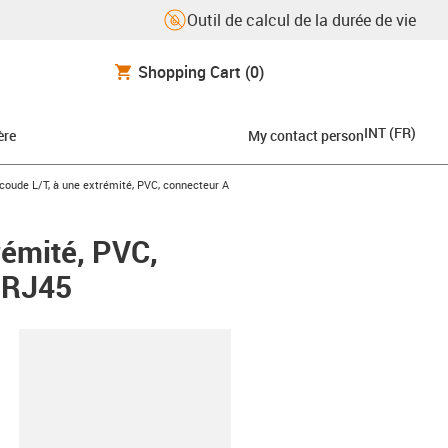
Outil de calcul de la durée de vie
Shopping Cart
(0)
INT
(
FR
)
ère
My contact person
coude L/T, à une extrémité, PVC, connecteur A
rémité, PVC,
e RJ45
oard