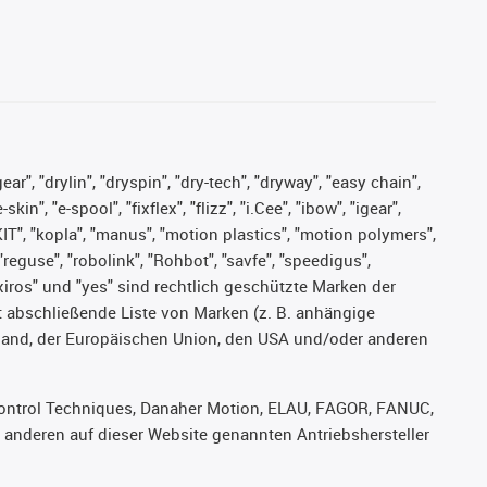
ar", "drylin", "dryspin", "dry-tech", "dryway", "easy chain",
", "e-spool", "fixflex", "flizz", "i.Cee", "ibow", "igear",
eKIT", "kopla", "manus", "motion plastics", "motion polymers",
"reguse", "robolink", "Rohbot", "savfe", "speedigus",
, "xiros" und "yes" sind rechtlich geschützte Marken der
t abschließende Liste von Marken (z. B. anhängige
and, der Europäischen Union, den USA und/oder anderen
, Control Techniques, Danaher Motion, ELAU, FAGOR, FANUC,
r anderen auf dieser Website genannten Antriebshersteller