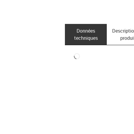
Données
Descripti
techniques
produi