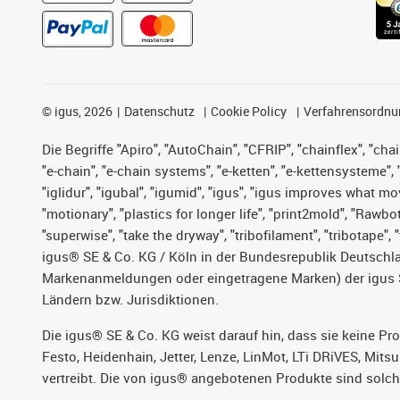
©
igus, 2026
Datenschutz
Cookie Policy
Verfahrensordnu
Die Begriffe "Apiro", "AutoChain", "CFRIP", "chainflex", "chai
"e-chain", "e-chain systems", "e-ketten", "e-kettensysteme", "e
"iglidur", "igubal", "igumid", "igus", "igus improves what mo
"motionary", "plastics for longer life", "print2mold", "Rawbo
"superwise", "take the dryway", "tribofilament", "tribotape",
igus® SE & Co. KG / Köln in der Bundesrepublik Deutschla
Markenanmeldungen oder eingetragene Marken) der igus 
Ländern bzw. Jurisdiktionen.
Die igus® SE & Co. KG weist darauf hin, dass sie keine P
Festo, Heidenhain, Jetter, Lenze, LinMot, LTi DRiVES, Mit
vertreibt. Die von igus® angebotenen Produkte sind solch