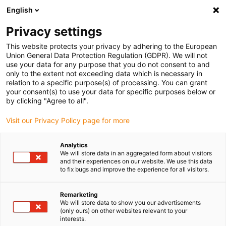
English
(0)
Privacy settings
igus-icon-arrow-right
igus-icon-arrow-right
igus-icon-arrow-right
Accueil
Câbles pour chaînes porte-câbles
Câbles confectionnés
This website protects your privacy by adhering to the European
igus-icon-arrow-right
igus-icon-arrow-right
Câbles réseau
Câbles CAT5e confectionnés, iguPUR, connecteur A :
Union General Data Protection Regulation (GDPR). We will not
Telegärtner RJ45, métal, connecteur B : Telegärtner RJ45, métal, coudé
use your data for any purpose that you do not consent to and
only to the extent not exceeding data which is necessary in
Câbles CAT5e confectionnés,
relation to a specific purpose(s) of processing. You can grant
your consent(s) to use your data for specific purposes below or
iguPUR, connecteur A :
by clicking "Agree to all".
Telegärtner RJ45, métal,
Visit our Privacy Policy page for more
connecteur B : Telegärtner
Analytics
RJ45, métal, coudé
We will store data in an aggregated form about visitors
and their experiences on our website. We use this data
to fix bugs and improve the experience for all visitors.
Remarketing
We will store data to show you our advertisements
(only ours) on other websites relevant to your
interests.