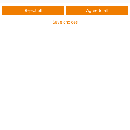
Reject all
Agree to all
Save choices
igus-icon-lup
Profibus
- Pour les applications de chaînes d'énergie
Gaine extérieure en PUR
- Facteur de flexion 12,5xd
Blindage général
Résistant aux entailles
Résistante aux huiles et retardatrice de flamme
Résistance aux réfrigérants