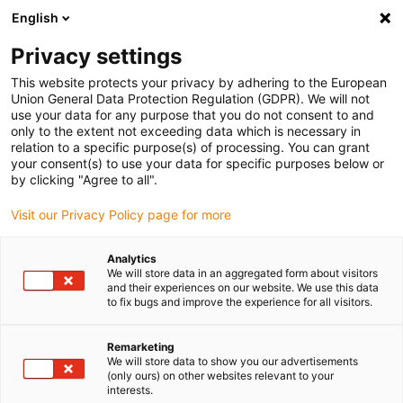
English
(0)
Privacy settings
igus-icon-arrow-right
igus-icon-arrow-right
igus-icon-arrow-right
Accueil
Câbles pour chaînes porte-câbles
Câbles confectionnés
This website protects your privacy by adhering to the European
igus-icon-arrow-right
igus-icon-arrow-right
Câbles réseau
Câbles Profibus confectionnés, PUR, connecteur A :
Union General Data Protection Regulation (GDPR). We will not
Phoenix Contact M12, à 5 pôles, mâle, coudé, connecteur B : Phoenix Contact M12,
use your data for any purpose that you do not consent to and
à 5 pôles, mâle, coudé
only to the extent not exceeding data which is necessary in
relation to a specific purpose(s) of processing. You can grant
Câbles Profibus
your consent(s) to use your data for specific purposes below or
by clicking "Agree to all".
confectionnés, PUR,
Visit our Privacy Policy page for more
connecteur A : Phoenix
Contact M12, à 5 pôles, mâle,
Analytics
We will store data in an aggregated form about visitors
coudé, connecteur B : Phoenix
and their experiences on our website. We use this data
to fix bugs and improve the experience for all visitors.
Contact M12, à 5 pôles, mâle,
coudé
Remarketing
We will store data to show you our advertisements
(only ours) on other websites relevant to your
interests.