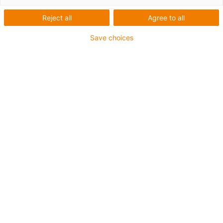
Reject all
Agree to all
Save choices
igus-icon-lup
Profibus
- Pour les applications de chaînes d'énergie
Gaine extérieure en PUR
- Facteur de flexion 12,5xd
Blindage général
Résistant aux entailles
Résistante aux huiles et retardatrice de flamme
Résistance aux réfrigérants
Sans PVC ni halogène