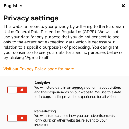
English
(0)
Privacy settings
igus-icon-arrow-right
igus-icon-arrow-right
igus-icon-arrow-right
Accueil
Câbles pour chaînes porte-câbles
Câbles confectionnés
This website protects your privacy by adhering to the European
igus-icon-arrow-right
igus-icon-arrow-right
igus-icon-arrow-right
Câbles réseau
Profibus
Câbles Profibus confectionnés, PUR,
Union General Data Protection Regulation (GDPR). We will not
connecteur A : Phoenix Contact M12, à 5 pôles, femelle, droit, connecteur B : câble
use your data for any purpose that you do not consent to and
nu
only to the extent not exceeding data which is necessary in
relation to a specific purpose(s) of processing. You can grant
Câbles Profibus
your consent(s) to use your data for specific purposes below or
by clicking "Agree to all".
confectionnés, PUR,
Visit our Privacy Policy page for more
connecteur A : Phoenix
Contact M12, à 5 pôles,
Analytics
We will store data in an aggregated form about visitors
femelle, droit, connecteur B :
and their experiences on our website. We use this data
to fix bugs and improve the experience for all visitors.
câble nu
Remarketing
We will store data to show you our advertisements
(only ours) on other websites relevant to your
interests.