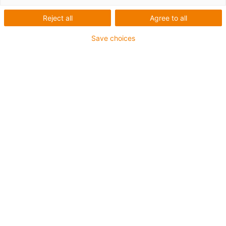
Reject all
Agree to all
Save choices
igus-icon-lup
• Profibus
- Pour les applications de chaînes d'énergie
- Gaine extérieure en PVC
- Facteur de flexion 12,5xd
- Écran total
- résistant à l'huile & ignifugé
- 10 millions de cycles garantis
Jusqu'à 4 ans de garantie
igus-icon-copy-clipboard
Réf.