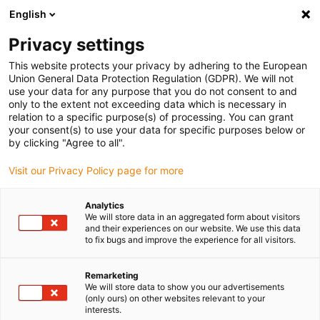
English
(0)
Privacy settings
igus-icon-arrow-right
igus-icon-arrow-right
igus-icon-arrow-right
Accueil
Câbles pour chaînes porte-câbles
Câbles confectionnés
This website protects your privacy by adhering to the European
igus-icon-arrow-right
igus-icon-arrow-right
igus-icon-arrow-right
Câbles réseau
Profibus
Câbles Profibus confectionnés, PVC,
Union General Data Protection Regulation (GDPR). We will not
connecteur A : Phoenix Contact M12, à 5 pôles, femelle, coudé à 90°, connecteur B :
use your data for any purpose that you do not consent to and
câble nu
only to the extent not exceeding data which is necessary in
relation to a specific purpose(s) of processing. You can grant
Câbles Profibus
your consent(s) to use your data for specific purposes below or
by clicking "Agree to all".
confectionnés, PVC,
Visit our Privacy Policy page for more
connecteur A : Phoenix
Contact M12, à 5 pôles,
Analytics
We will store data in an aggregated form about visitors
femelle, coudé à 90°,
and their experiences on our website. We use this data
to fix bugs and improve the experience for all visitors.
connecteur B : câble nu
Remarketing
We will store data to show you our advertisements
(only ours) on other websites relevant to your
interests.