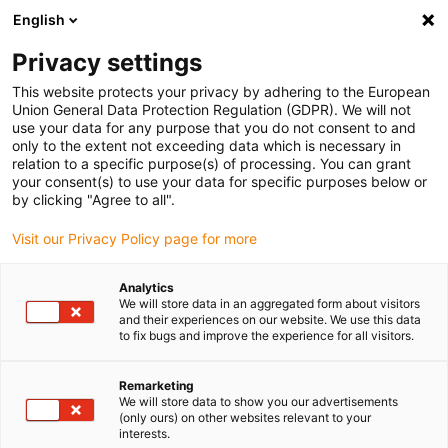
English
(0)
Privacy settings
igus-icon-arrow-right
igus-icon-arrow-right
igus-icon-arrow-right
Accueil
Câbles pour chaînes porte-câbles
Câbles confectionnés
This website protects your privacy by adhering to the European
igus-icon-arrow-right
igus-icon-arrow-right
igus-icon-arrow-right
Technologie vidéo, vision et bus
KOAX
Câble coaxial TPE |
Union General Data Protection Regulation (GDPR). We will not
CFKoax 75 Ω
use your data for any purpose that you do not consent to and
only to the extent not exceeding data which is necessary in
Câble coaxial TPE | CFKoax 75
relation to a specific purpose(s) of processing. You can grant
your consent(s) to use your data for specific purposes below or
Ω
by clicking "Agree to all".
Visit our Privacy Policy page for more
Analytics
We will store data in an aggregated form about visitors
and their experiences on our website. We use this data
to fix bugs and improve the experience for all visitors.
Remarketing
We will store data to show you our advertisements
(only ours) on other websites relevant to your
interests.
igus-icon-lup