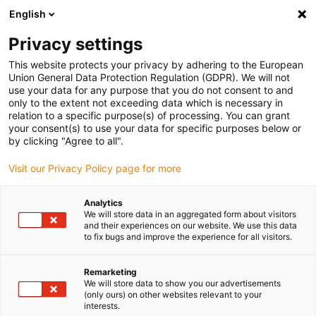
English
(0)
Privacy settings
igus-icon-arrow-right
igus-icon-arrow-right
igus-icon-arrow-right
Accueil
Câbles pour chaînes porte-câbles
Câbles confectionnés
This website protects your privacy by adhering to the European
igus-icon-arrow-right
igus-icon-arrow-right
Câbles réseau
Fibre optique en TPE | CFLG.LB, connecteur ST (aux
Union General Data Protection Regulation (GDPR). We will not
deux extrémités)
use your data for any purpose that you do not consent to and
only to the extent not exceeding data which is necessary in
Fibre optique en TPE |
relation to a specific purpose(s) of processing. You can grant
your consent(s) to use your data for specific purposes below or
CFLG.LB, connecteur ST (aux
by clicking "Agree to all".
deux extrémités)
Visit our Privacy Policy page for more
Analytics
We will store data in an aggregated form about visitors
and their experiences on our website. We use this data
to fix bugs and improve the experience for all visitors.
Remarketing
We will store data to show you our advertisements
(only ours) on other websites relevant to your
interests.