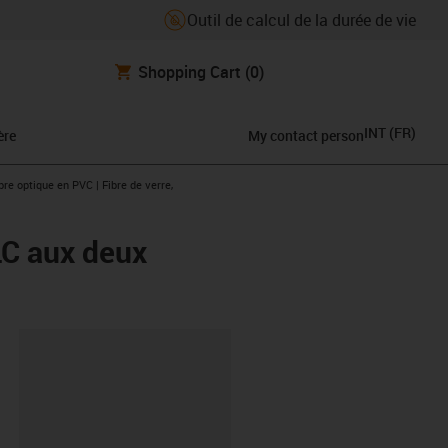
Outil de calcul de la durée de vie
Shopping Cart
(0)
INT
(
FR
)
ère
My contact person
-icon-arrow-right
bre optique en PVC | Fibre de verre,
LC aux deux
oard