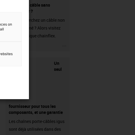
Acheter un câble sans
connecteur ?
Vous recherchez un câble non
ences on
confectionné ? Alors visitez
all
notre boutique chainflex.
igus-icon-3arrow
websites
Un
seul
fournisseur pour tous les
composants, et une garantie
Les chaînes porte-câbles igus
sont déjà utilisées dans des