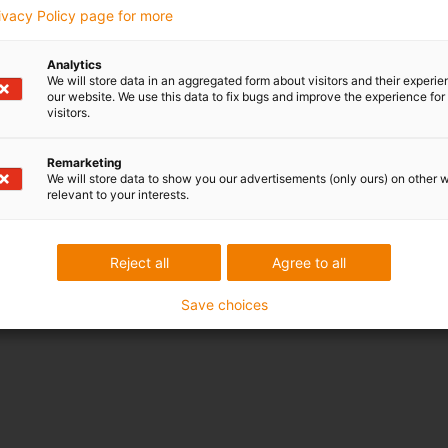
rivacy Policy page for more
Analytics
We will store data in an aggregated form about visitors and their experi
our website. We use this data to fix bugs and improve the experience for 
visitors.
Remarketing
We will store data to show you our advertisements (only ours) on other 
relevant to your interests.
Reject all
Agree to all
Save choices