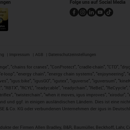
ungen
Folge uns auf Social Media
ng
Impressum
AGB
Datenschutzeinstellungen
nge", "chains for cranes", "ConProtect", "cradle-chain", "CTD", "dryge
-loop", "energy chain", "energy chain systems", "enjoyneering", "e-skin
ves", "igus:bike", "igusGO", "igutex", "iguverse", "iguversum", "kin
t", "RBTX", "RCYL", "readycable", "readychain", "ReBeL", "ReCyycle", 
 "triflex", "twisterchain", "when it moves, igus improves", "xirodur"
nd und ggf. in einigen ausländischen Ländern. Dies ist
eine nich
SE & Co. KG oder verbundenen Unternehmen der igus in Deutschl
rodukte der Firmen Allen Bradley, B&R, Baumüller, Beckhoff, Lahr