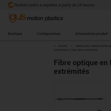
Produits prêts à expédier à partir de 24 heures
Boutique
Configurateurs
Informations produit
igus-icon-arrow-right
igus-icon-arrow-right
Accueil
Câbles pour chaînes porte-c
connecteur LC aux deux extrémités
Fibre optique en 
extrémités