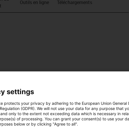
Outils en ligne
Téléchargements
t
y settings
te protects your privacy by adhering to the European Union General
 Regulation (GDPR). We will not use your data for any purpose that y
and only to the extent not exceeding data which is necessary in relat
urpose(s) of processing. You can grant your consent(s) to use your da
rposes below or by clicking "Agree to all".