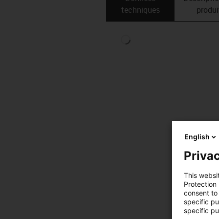
techniques
produi
English
Privac
This websi
Protection
consent to 
specific p
specific pu