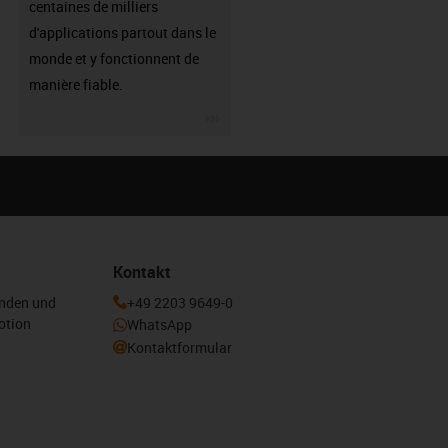
centaines de milliers
d'applications partout dans le
monde et y fonctionnent de
manière fiable.
igus-icon-3arrow
Kontakt
enden und
+49 2203 9649-0
otion
WhatsApp
Kontaktformular