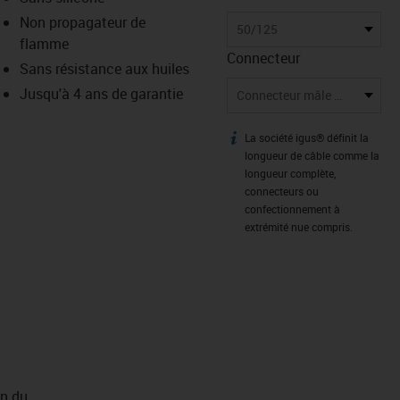
-icon-lupe
-icon-lupe
Non propagateur de
50/125
flamme
Connecteur
Sans résistance aux huiles
Jusqu'à 4 ans de garantie
Connecteur mâle LC/connecteur mâle LC
La société igus® définit la
igus-icon-info
longueur de câble comme la
longueur complète,
connecteurs ou
confectionnement à
extrémité nue compris.
on du