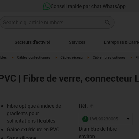
Conseil rapide par chat WhatsApp
Secteurs d'activité
Services
Entreprise & Carri
igus-icon-arrow-right
igus-icon-arrow-right
igus-icon-arrow-right
igus
âbles
Câbles confectionnés
Câbles réseau
Câble fibres optiques
Fi
PVC | Fibre de verre, connecteur 
igus-icon-copy-clipb
Fibre optique à indice de
Réf.
gradients pour
igus-icon-lieferzeit
LWL99230005
sollicitations flexibles
Diamètre de fibre
Gaine extérieure en PVC
environ
Sans silicone