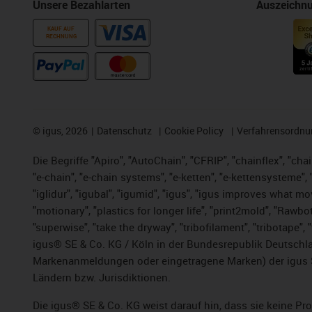
Unsere Bezahlarten
Auszeichn
KAUF AUF
RECHNUNG
©
igus, 2026
Datenschutz
Cookie Policy
Verfahrensordnu
Die Begriffe "Apiro", "AutoChain", "CFRIP", "chainflex", "chai
"e-chain", "e-chain systems", "e-ketten", "e-kettensysteme", "e
"iglidur", "igubal", "igumid", "igus", "igus improves what mo
"motionary", "plastics for longer life", "print2mold", "Rawbo
"superwise", "take the dryway", "tribofilament", "tribotape",
igus® SE & Co. KG / Köln in der Bundesrepublik Deutschla
Markenanmeldungen oder eingetragene Marken) der igus 
Ländern bzw. Jurisdiktionen.
Die igus® SE & Co. KG weist darauf hin, dass sie keine P