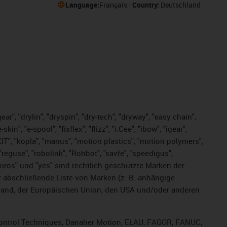
Language:
Français
Country:
Deutschland
ar", "drylin", "dryspin", "dry-tech", "dryway", "easy chain",
", "e-spool", "fixflex", "flizz", "i.Cee", "ibow", "igear",
eKIT", "kopla", "manus", "motion plastics", "motion polymers",
"reguse", "robolink", "Rohbot", "savfe", "speedigus",
, "xiros" und "yes" sind rechtlich geschützte Marken der
t abschließende Liste von Marken (z. B. anhängige
and, der Europäischen Union, den USA und/oder anderen
, Control Techniques, Danaher Motion, ELAU, FAGOR, FANUC,