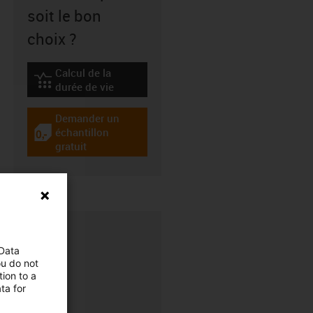
soit le bon
choix ?
Calcul de la
igus-icon-lebensdauerrechner
durée de vie
Demander un
échantillon
igus-icon-gratismuster
gratuit
 Data
ou do not
ion to a
ta for