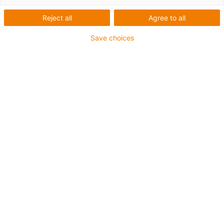
Reject all
Agree to all
Save choices
igus-icon-lup
Pour les sollicitations en torsion
Gaine extérieure en PUR
Avec blindage
Résistance aux huiles et aux liquides de
refroidissement
Non propagateur de flamme
Résistant aux entailles
Résistance à l'hydrolyse et aux microbes
Jusqu'à 4 ans de garantie
igus-icon-copy-clipboard
Réf.