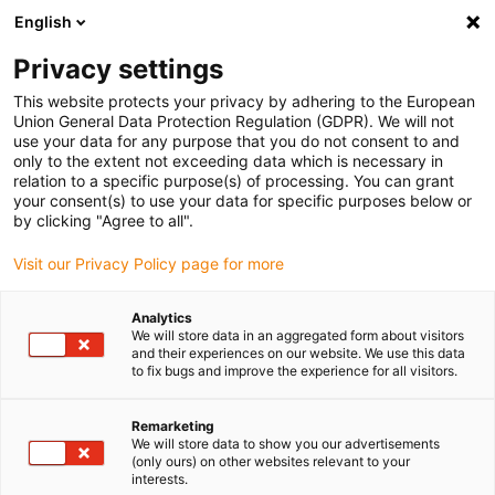
English
(0)
Privacy settings
igus-icon-arrow-right
igus-icon-arrow-right
igus-icon-arrow-right
Accueil
Câbles pour chaînes porte-câbles
Câbles confectionnés
This website protects your privacy by adhering to the European
igus-icon-arrow-right
igus-icon-arrow-right
Technologie vidéo, vision et bus
Câble bus en PUR | GigE, torsion,
Union General Data Protection Regulation (GDPR). We will not
connecteur A : Yamaichi RJ45 en métal, connecteur B : Yamaichi RJ45 en métal
use your data for any purpose that you do not consent to and
only to the extent not exceeding data which is necessary in
Câble bus en PUR | GigE,
relation to a specific purpose(s) of processing. You can grant
your consent(s) to use your data for specific purposes below or
torsion, connecteur A :
by clicking "Agree to all".
Yamaichi RJ45 en métal,
Visit our Privacy Policy page for more
connecteur B : Yamaichi RJ45
Analytics
en métal
We will store data in an aggregated form about visitors
and their experiences on our website. We use this data
to fix bugs and improve the experience for all visitors.
Ancien modèle
Remarketing
We will store data to show you our advertisements
(only ours) on other websites relevant to your
interests.