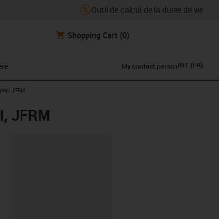
Outil de calcul de la durée de vie
Shopping Cart
(0)
INT
(
FR
)
ère
My contact person
oïdal, JFRM
al, JFRM
oard