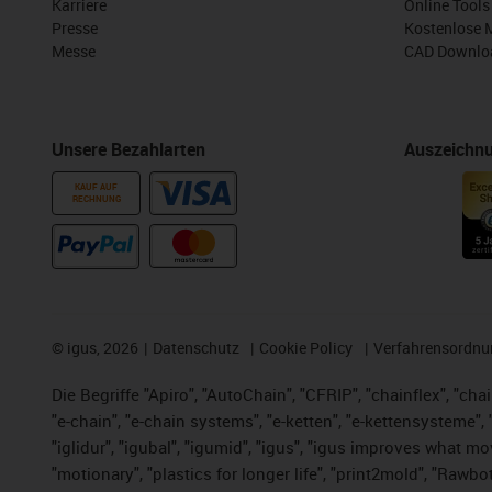
Karriere
Online Tools
Presse
Kostenlose 
Messe
CAD Downloa
Unsere Bezahlarten
Auszeichn
KAUF AUF
RECHNUNG
©
igus, 2026
Datenschutz
Cookie Policy
Verfahrensordnu
Die Begriffe "Apiro", "AutoChain", "CFRIP", "chainflex", "chai
"e-chain", "e-chain systems", "e-ketten", "e-kettensysteme", "e
"iglidur", "igubal", "igumid", "igus", "igus improves what mo
"motionary", "plastics for longer life", "print2mold", "Rawbo