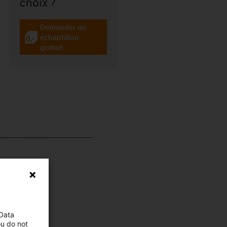
choix ?
Demander un
échantillon
igus-icon-gratismuster
gratuit
__________________________
 Data
ou do not