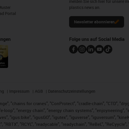
melden Sie sich hier für unsere m
Muster
plastics news an.
d Portal
Newsletter abonnieren
ungen
Folge uns auf Social Media
ng
Impressum
AGB
Datenschutzeinstellungen
nge", "chains for cranes", "ConProtect", "cradle-chain", "CTD", "dryge
-loop", "energy chain", "energy chain systems", "enjoyneering", "e-skin
ves", "igus:bike", "igusGO", "igutex", "iguverse", "iguversum", "kin
t", "RBTX", "RCYL", "readycable", "readychain", "ReBeL", "ReCyycle", 