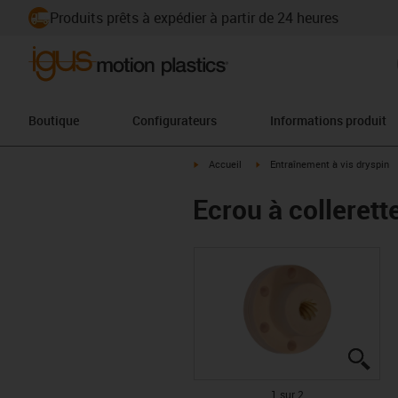
Produits prêts à expédier à partir de 24 heures
Boutique
Configurateurs
Informations produit
igus-icon-arrow-right
igus-icon-arrow-right
Accueil
Entraînement à vis dryspin
Ecrou à collerett
igus
igus
1 sur 2