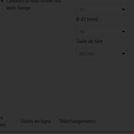
Cylindrical lead screw nut
with flange
13
Ø d3 [mm]
18
Taille de filet
DS3,5X1
es
Outils en ligne
Téléchargements
ues