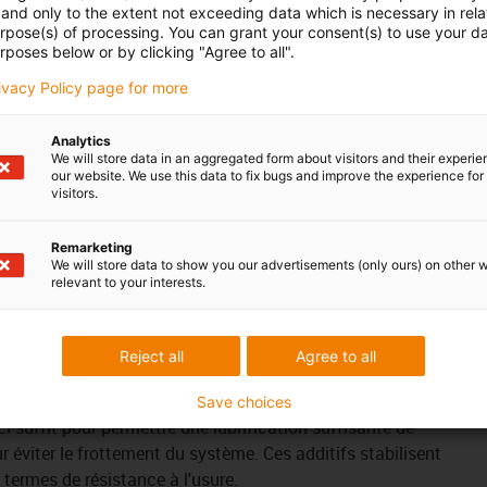
iglidur J200 comme meilleur matériau associé à l'aluminium et
and only to the extent not exceeding data which is necessary in relat
urpose(s) of processing. You can grant your consent(s) to use your da
ns à fortes charges.
rposes below or by clicking "Agree to all".
ants :
rivacy Policy page for more
tretien
esse dans les milieux hostiles<br />
►
Résistance aux produits
Analytics
We will store data in an aggregated form about visitors and their experi
our website. We use this data to fix bugs and improve the experience for 
ns vibrations
visitors.
 FDA avec l'A180
Remarketing
We will store data to show you our advertisements (only ours) on other 
s
relevant to your interests.
une plage de température de -20 °C à +150 °C
nforcé par des fibres techniques ou des matériaux de
Reject all
Agree to all
ides, sous forme de particules microscopiques logées par
partiments, sont intégrés au polymère de base, renforcé de
Save choices
ci suffit pour permettre une lubrification suffisante de
 éviter le frottement du système. Ces additifs stabilisent
termes de résistance à l'usure.