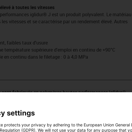
élevé à toutes les vitesses
performances iglidur® J est un produit polyvalent. Le matériau
s les vitesses et se caractérise par un rendement élevé. Autres
nt, faibles taux d'usure
une température supérieure d'emploi en continu de +90°C
 en continu dans le filetage : 0 à 4,0 MPa
________________________________________________________________
es sont fabriqués en polymères hautes performances iglidur®
ndards pour les différentes applications: iglidur J avec un
y settings
esses, iglidur J350 pour les températures jusqu'à +150 °C,
nces du FDA pour le secteur alimentaire et pharmaceutique,
te protects your privacy by adhering to the European Union General
ées à de faibles charges, iglidur R pour l'amortissement des
 Regulation (GDPR). We will not use your data for any purpose that y