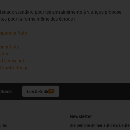
ériaux standard pour les entraînements à vis, igus propose
tes pour la forme même des écrous :
 spanner flats
nner flats
etry
ad screw nuts
ts with flange
edback.
Lob & Kritik
Newsletter
ures
Bleiben Sie immer auf dem Lauf