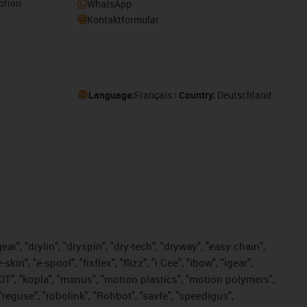
otion
WhatsApp
Kontaktformular
Language:
Français
Country:
Deutschland
ar", "drylin", "dryspin", "dry-tech", "dryway", "easy chain",
", "e-spool", "fixflex", "flizz", "i.Cee", "ibow", "igear",
eKIT", "kopla", "manus", "motion plastics", "motion polymers",
"reguse", "robolink", "Rohbot", "savfe", "speedigus",