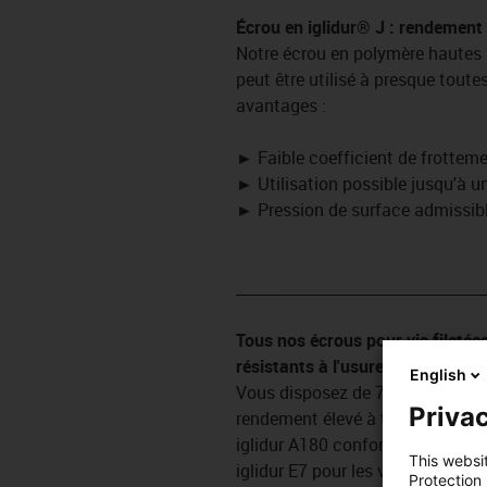
Écrou en iglidur® J
: rendement 
Notre écrou en polymère hautes 
peut être utilisé à presque toute
avantages :
►
Faible coefficient de frotteme
►
Utilisation possible jusqu'à 
►
Pression de surface admissible
_________________________________
Tous nos écrous pour vis fileté
résistants à l'usure.
English
Vous disposez de 7 matériaux sta
Privac
rendement élevé à toutes les vit
iglidur A180 conforme aux exige
This websi
iglidur E7 pour les vitesses élev
Protection