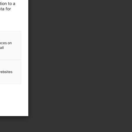
ion to a
ta for
ences on
all
websites