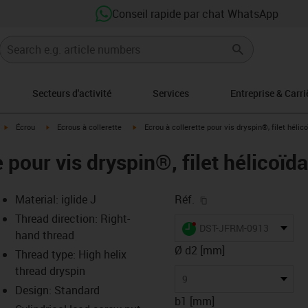
Conseil rapide par chat WhatsApp
Secteurs d'activité
Services
Entreprise & Carri
igus-icon-arrow-right
igus-icon-arrow-right
igus-icon-arrow-right
Écrou
Ecrous à collerette
Ecrou à collerette pour vis dryspin®, filet hélic
e pour vis dryspin®, filet hélicoïd
igus-icon-copy-clipb
Material: iglide J
Réf.
Thread direction: Right-
igus-icon-lieferzeit-dot
DST-JFRM-0913DS3.5X1
hand thread
Ø d2 [mm]
Thread type: High helix
thread dryspin
-icon-lupe
-icon-lupe
9
Design: Standard
b1 [mm]