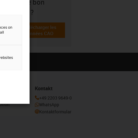
soit le bon
choix ?
Télécharger les
ences on
all
igus-icon-cad-dateien
données CAO
websites
Kontakt
enden und
+49 2203 9649-0
otion
WhatsApp
Kontaktformular