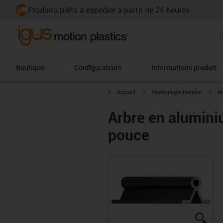
Produits prêts à expédier à partir de 24 heures
Boutique
Configurateurs
Informations produit
igus-icon-arrow-right
igus-icon-arrow-right
igus
Accueil
Technologie linéaire
Ar
Arbre en alumini
pouce
igus
igus