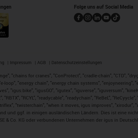
ungen
Folge uns auf Social Media
ng
Impressum
AGB
Datenschutzeinstellungen
nge", "chains for cranes", "ConProtect", "cradle-chain", "CTD", "dryge
-loop", "energy chain", "energy chain systems", "enjoyneering", "e-skin
ves", "igus:bike", "igusGO", "igutex", "iguverse", "iguversum", "kin
t", "RBTX", "RCYL", "readycable", "readychain", "ReBeL", "ReCyycle", 
 "triflex", "twisterchain", "when it moves, igus improves", "xirodur"
nd und ggf. in einigen ausländischen Ländern. Dies ist
eine nich
SE & Co. KG oder verbundenen Unternehmen der igus in Deutschl