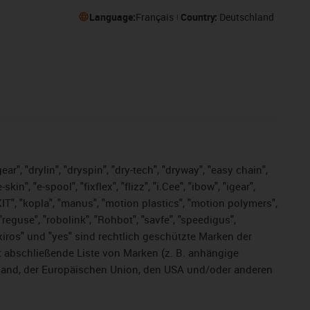
Language:
Français
Country:
Deutschland
ar", "drylin", "dryspin", "dry-tech", "dryway", "easy chain",
", "e-spool", "fixflex", "flizz", "i.Cee", "ibow", "igear",
eKIT", "kopla", "manus", "motion plastics", "motion polymers",
"reguse", "robolink", "Rohbot", "savfe", "speedigus",
, "xiros" und "yes" sind rechtlich geschützte Marken der
t abschließende Liste von Marken (z. B. anhängige
and, der Europäischen Union, den USA und/oder anderen