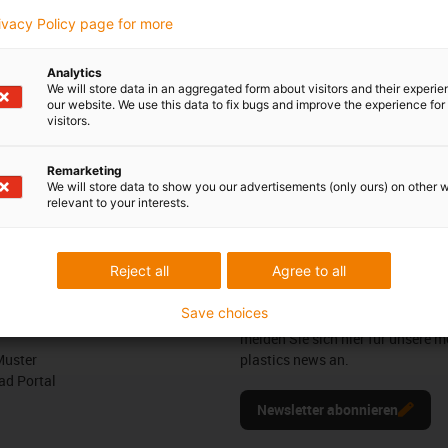
ues
rivacy Policy page for more
Analytics
We will store data in an aggregated form about visitors and their experi
our website. We use this data to fix bugs and improve the experience for 
visitors.
Remarketing
We will store data to show you our advertisements (only ours) on other 
edback.
Lob & Kritik
relevant to your interests.
Reject all
Agree to all
Newsletter
Save choices
ures
Bleiben Sie immer auf dem Lauf
melden Sie sich hier für unsere m
Muster
plastics news an.
d Portal
Newsletter abonnieren