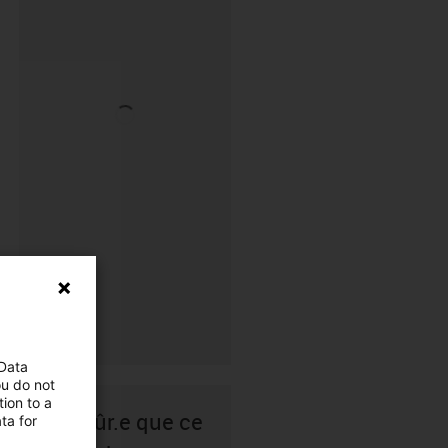
 Data
ou do not
ion to a
Pas sûr.e que ce
ta for