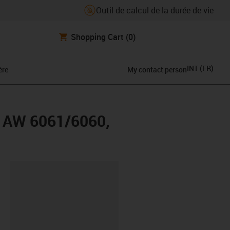
Outil de calcul de la durée de vie
Shopping Cart
(0)
INT
(
FR
)
ère
My contact person
N AW 6061/6060,
oard