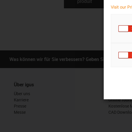
produit
techniq
Visit our P
Was können wir für Sie verbessern? Geben Sie uns Ihr Fe
Über igus
Services
Über uns
myigus Feat
Karriere
Online Tools
Presse
Kostenlose 
Messe
CAD Downloa