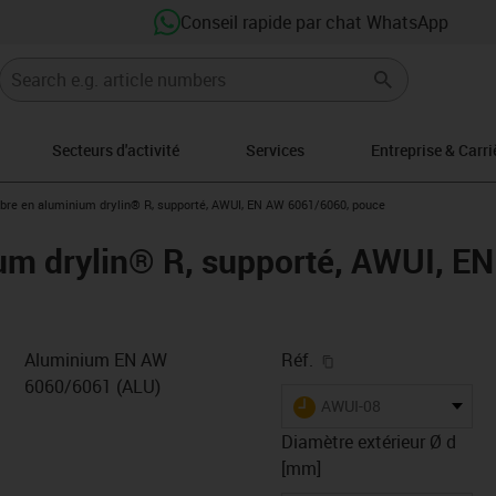
Conseil rapide par chat WhatsApp
Secteurs d'activité
Services
Entreprise & Carri
-icon-arrow-right
bre en aluminium drylin® R, supporté, AWUI, EN AW 6061/6060, pouce
um drylin® R, supporté, AWUI, E
igus-icon-copy-clipb
Aluminium EN AW
Réf.
6060/6061 (ALU)
igus-icon-lieferzeit
AWUI-08
Diamètre extérieur Ø d
[mm]
-icon-lupe
-icon-lupe