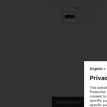
1 sur 2
English
Privac
This websi
Protection
consent to 
specific p
Description du
Donné
specific pu