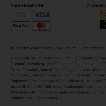
Unsere Bezahlarten
Auszeichn
KAUF AUF
RECHNUNG
©
igus, 2026
Datenschutz
Cookie Policy
Verfahrensordnu
Die Begriffe "Apiro", "AutoChain", "CFRIP", "chainflex", "chai
"e-chain", "e-chain systems", "e-ketten", "e-kettensysteme", "e
"iglidur", "igubal", "igumid", "igus", "igus improves what mo
"motionary", "plastics for longer life", "print2mold", "Rawbo
"superwise", "take the dryway", "tribofilament", "tribotape",
igus® SE & Co. KG / Köln in der Bundesrepublik Deutschla
Markenanmeldungen oder eingetragene Marken) der igus 
Ländern bzw. Jurisdiktionen.