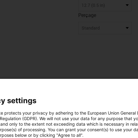
12.7 (0.5 in)
Perçage
Standard
y settings
te protects your privacy by adhering to the European Union General
 Regulation (GDPR). We will not use your data for any purpose that y
and only to the extent not exceeding data which is necessary in relat
urpose(s) of processing. You can grant your consent(s) to use your da
es
Téléchargements
rposes below or by clicking "Agree to all".