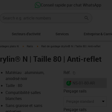
Conseil rapide par chat WhatsApp
Secteurs d'activité
Services
Entreprise & Carri
-icon-arrow-right
igus-icon-arrow-right
igus-icon-arrow-right
idages plats N
Rails
Rail de guidage drylin® N | Taille 80 | Anti-reflet
ylin® N | Taille 80 | Anti-reflet
igus-icon-copy-clipb
Matériau : aluminium,
Réf.
anodisé noir
igus-icon-lieferzeit-dot
NS-01-80-AR
Taille : 80
Perçage rails
Compatibilité salles
blanches
-icon-lupe
-icon-lupe
Perçage standard
Sans graisse et sans
Perçage rails
entretien