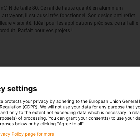
in® N de taille 80. Ce rail de haute qualité en aluminium
attrayant, il est aussi très fonctionnel. Son design anti-reflet
eure visibilité. Idéal pour les applications précises, ce rail allie
roduit. Parfait pour vos projets !
y settings
te protects your privacy by adhering to the European Union General
 Regulation (GDPR). We will not use your data for any purpose that y
and only to the extent not exceeding data which is necessary in relat
urpose(s) of processing. You can grant your consent(s) to use your da
rposes below or by clicking "Agree to all".
rivacy Policy page for more