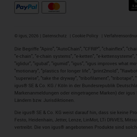
©
igus, 2026
Datenschutz
Cookie Policy
Verfahrensordnu
Die Begriffe "Apiro", "AutoChain", "CFRIP", "chainflex", "chai
"e-chain", "e-chain systems", "e-ketten", "e-kettensysteme", "e
"iglidur", "igubal", "igumid", "igus", "igus improves what mo
"motionary", "plastics for longer life", "print2mold", "Rawbo
"superwise", "take the dryway", "tribofilament", "tribotape",
igus® SE & Co. KG / Köln in der Bundesrepublik Deutschla
Markenanmeldungen oder eingetragene Marken) der igus 
Ländern bzw. Jurisdiktionen.
Die igus® SE & Co. KG weist darauf hin, dass sie keine P
Festo, Heidenhain, Jetter, Lenze, LinMot, LTi DRiVES, Mit
vertreibt. Die von igus® angebotenen Produkte sind solch