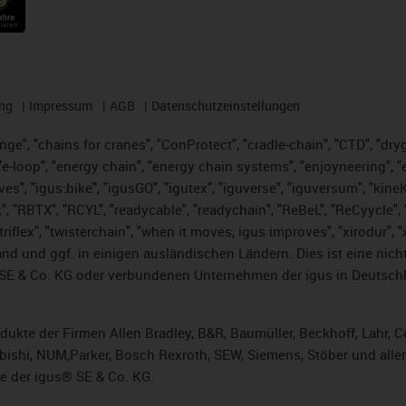
ng
Impressum
AGB
Datenschutzeinstellungen
nge", "chains for cranes", "ConProtect", "cradle-chain", "CTD", "dryge
-loop", "energy chain", "energy chain systems", "enjoyneering", "e-skin
ves", "igus:bike", "igusGO", "igutex", "iguverse", "iguversum", "kin
t", "RBTX", "RCYL", "readycable", "readychain", "ReBeL", "ReCyycle", 
 "triflex", "twisterchain", "when it moves, igus improves", "xirodur"
nd und ggf. in einigen ausländischen Ländern. Dies ist
eine nich
SE & Co. KG oder verbundenen Unternehmen der igus in Deutschl
rodukte der Firmen Allen Bradley, B&R, Baumüller, Beckhoff, Lahr
subishi, NUM,Parker, Bosch Rexroth, SEW, Siemens, Stöber und alle
e der igus® SE & Co. KG.