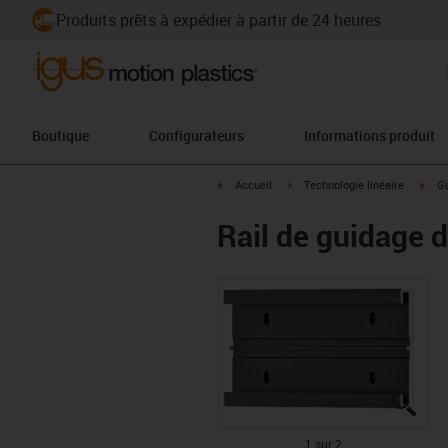
Produits prêts à expédier à partir de 24 heures
Boutique
Configurateurs
Informations produit
igus-icon-arrow-right
igus-icon-arrow-right
igus
Accueil
Technologie linéaire
Gu
Rail de guidage dr
igus
igus
1 sur 2