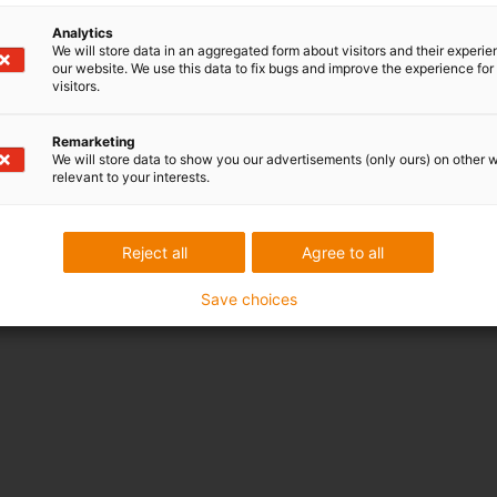
Analytics
We will store data in an aggregated form about visitors and their experi
our website. We use this data to fix bugs and improve the experience for 
visitors.
Remarketing
We will store data to show you our advertisements (only ours) on other 
relevant to your interests.
Reject all
Agree to all
Save choices