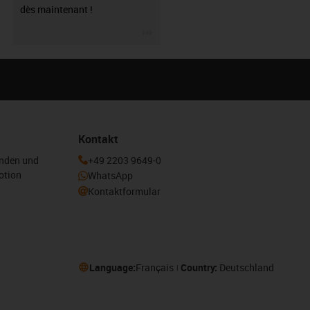
dès maintenant !
igus-icon-3arrow
Kontakt
enden und
+49 2203 9649-0
otion
WhatsApp
Kontaktformular
Language:
Français
Country:
Deutschland