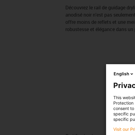
Découvrez le rail de guidage dryl
anodisé noir n'est pas seulement 
offre moins de reflets et une meill
robustesse et élégance dans un p
English
Privac
This websi
Protection
consent to 
specific p
specific pu
Visit our P