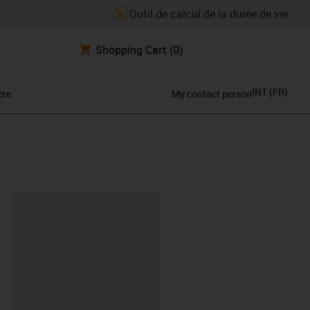
Outil de calcul de la durée de vie
Shopping Cart
(0)
INT
(
FR
)
ère
My contact person
oard