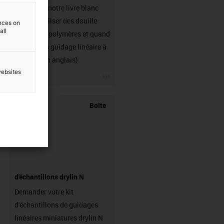
Demander notre livre blanc
"Quand utiliser des douille
ences on
all
linéaire en polymères et quand
utiliser des guidage linéaire à
billes ?" (en anglais)
websites
igus-icon-3arrow
Boîte
d'échantillons drylin N
Demander votre kit
d'échantillons de guidages
linéaires miniatures drylin N