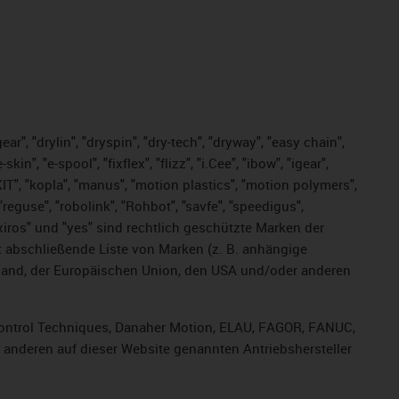
ar", "drylin", "dryspin", "dry-tech", "dryway", "easy chain",
", "e-spool", "fixflex", "flizz", "i.Cee", "ibow", "igear",
eKIT", "kopla", "manus", "motion plastics", "motion polymers",
"reguse", "robolink", "Rohbot", "savfe", "speedigus",
, "xiros" und "yes" sind rechtlich geschützte Marken der
t abschließende Liste von Marken (z. B. anhängige
and, der Europäischen Union, den USA und/oder anderen
, Control Techniques, Danaher Motion, ELAU, FAGOR, FANUC,
r anderen auf dieser Website genannten Antriebshersteller