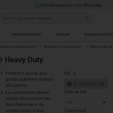
Conseil rapide par chat WhatsApp
Secteurs d'activité
Services
Entreprise & Carri
s-icon-arrow-right
igus-icon-arrow-right
igus-icon-arrow-right
Réducteurs modulaires Apiro
Réducteur à vis sans fin Apiro
Réducteur Apiro®
® Heavy Duty
igus-icon-copy-clipb
Protection accrue, plus
Réf.
grande stabilité et fixation
igus-icon-lieferzeit
RL-A10.8246.100.ES
plus précise
Taille de filet
La construction robuste
permet d'économiser des
-icon-lupe
-icon-lupe
Réf.
frais d'entretien et de
remplacement à long
Course [mm]