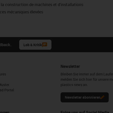
a construction de machines et d'installations
nces mécaniques élevées
edback.
Lob & Kritik
Newsletter
ures
Bleiben Sie immer auf dem Lauf
melden Sie sich hier für unsere m
Muster
plastics news an.
d Portal
Newsletter abonnieren
ungen
Folge uns auf Social Media