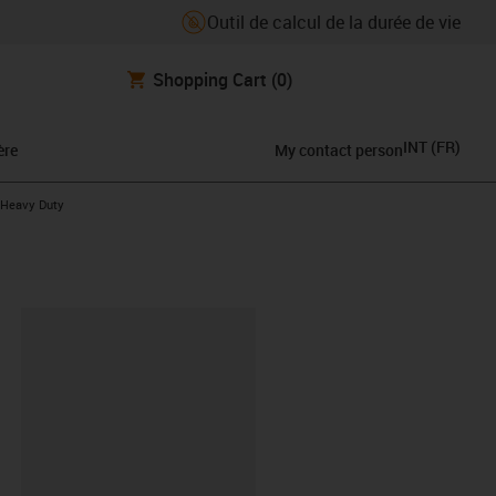
Outil de calcul de la durée de vie
Shopping Cart
(0)
INT
(
FR
)
ère
My contact person
 Heavy Duty
oard