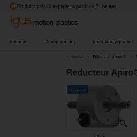
Produits prêts à expédier à partir de 24 heures
Boutique
Configurateurs
Informations produit
igus-icon-arrow-right
igus-icon-arrow-right
igu
Accueil
Réducteurs drygear®
Réducteur Apiro
Nouveau
igus
igus
1 sur 2