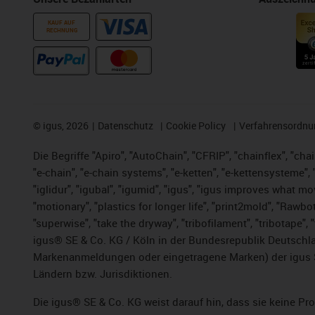
KAUF AUF
RECHNUNG
©
igus, 2026
Datenschutz
Cookie Policy
Verfahrensordnu
Die Begriffe "Apiro", "AutoChain", "CFRIP", "chainflex", "chai
"e-chain", "e-chain systems", "e-ketten", "e-kettensysteme", "e
"iglidur", "igubal", "igumid", "igus", "igus improves what mo
"motionary", "plastics for longer life", "print2mold", "Rawbo
"superwise", "take the dryway", "tribofilament", "tribotape",
igus® SE & Co. KG / Köln in der Bundesrepublik Deutschla
Markenanmeldungen oder eingetragene Marken) der igus 
Ländern bzw. Jurisdiktionen.
Die igus® SE & Co. KG weist darauf hin, dass sie keine P