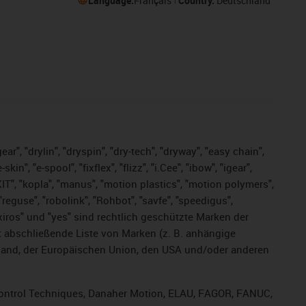
Language:
Français
Country:
Deutschland
ar", "drylin", "dryspin", "dry-tech", "dryway", "easy chain",
", "e-spool", "fixflex", "flizz", "i.Cee", "ibow", "igear",
eKIT", "kopla", "manus", "motion plastics", "motion polymers",
"reguse", "robolink", "Rohbot", "savfe", "speedigus",
, "xiros" und "yes" sind rechtlich geschützte Marken der
t abschließende Liste von Marken (z. B. anhängige
and, der Europäischen Union, den USA und/oder anderen
, Control Techniques, Danaher Motion, ELAU, FAGOR, FANUC,