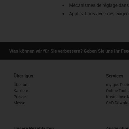
Mécanismes de réglage dans l
Applications avec des exige
Was können wir für Sie verbessern? Geben Sie uns Ihr Fe
Über igus
Services
Über uns
myigus Feat
Karriere
Online Tools
Presse
Kostenlose 
Messe
CAD Downloa
Unsere Bezahlarten
Auszeichn