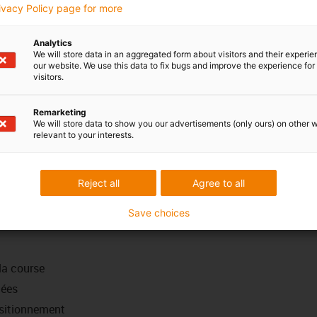
rivacy Policy page for more
Analytics
nts linéaires directs
We will store data in an aggregated form about visitors and their experi
our website. We use this data to fix bugs and improve the experience for 
charges élevées
visitors.
 à des
polymères optimisés
sur le plan tribologique
tretien
Remarketing
We will store data to show you our advertisements (only ours) on other 
récise
relevant to your interests.
risé possible
Reject all
Agree to all
 système modulaire de transmission Apiro®
boratoire
Save choices
la course
lées
sitionnement