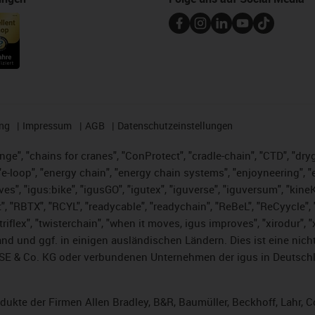
ng
Impressum
AGB
Datenschutzeinstellungen
nge", "chains for cranes", "ConProtect", "cradle-chain", "CTD", "dryge
-loop", "energy chain", "energy chain systems", "enjoyneering", "e-skin
ves", "igus:bike", "igusGO", "igutex", "iguverse", "iguversum", "kin
t", "RBTX", "RCYL", "readycable", "readychain", "ReBeL", "ReCyycle", 
 "triflex", "twisterchain", "when it moves, igus improves", "xirodur"
nd und ggf. in einigen ausländischen Ländern. Dies ist
eine nich
SE & Co. KG oder verbundenen Unternehmen der igus in Deutschl
rodukte der Firmen Allen Bradley, B&R, Baumüller, Beckhoff, Lahr