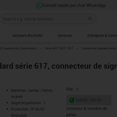
Conseil rapide par chat WhatsApp
Secteurs d'activité
Services
Entreprise & Carri
s-icon-arrow-right
igus-icon-arrow-right
igus-icon-arrow-right
E Connectivity (Intercontec)
Série M17 /617 / 917
Connecteur standard série 
ard série 617, connecteur de sign
igus-icon-copy-clipb
Réf.
Matériau : zamac / laiton,
nickelé
igus-icon-lieferzeit-dot
MAT0179639
Degré de pollution : 3
Isolateur & nombre de
Protection : IP 66/67
pôles
(branché)