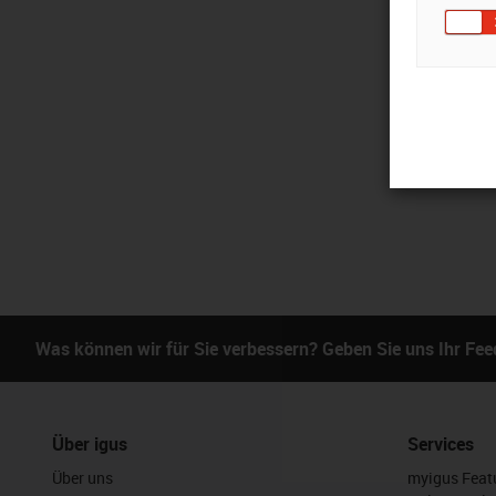
Was können wir für Sie verbessern? Geben Sie uns Ihr Fe
Über igus
Services
Über uns
myigus Feat