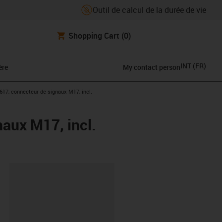
Outil de calcul de la durée de vie
Shopping Cart
(0)
INT
(
FR
)
ère
My contact person
617, connecteur de signaux M17, incl.
aux M17, incl.
oard