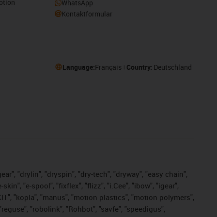
otion
WhatsApp
Kontaktformular
Language:
Français
Country:
Deutschland
ar", "drylin", "dryspin", "dry-tech", "dryway", "easy chain",
", "e-spool", "fixflex", "flizz", "i.Cee", "ibow", "igear",
eKIT", "kopla", "manus", "motion plastics", "motion polymers",
"reguse", "robolink", "Rohbot", "savfe", "speedigus",