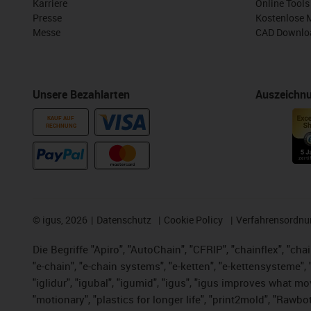
Karriere
Online Tools
Presse
Kostenlose 
Messe
CAD Downloa
Unsere Bezahlarten
Auszeichn
KAUF AUF
RECHNUNG
©
igus, 2026
Datenschutz
Cookie Policy
Verfahrensordnu
Die Begriffe "Apiro", "AutoChain", "CFRIP", "chainflex", "chai
"e-chain", "e-chain systems", "e-ketten", "e-kettensysteme", "e
"iglidur", "igubal", "igumid", "igus", "igus improves what mo
"motionary", "plastics for longer life", "print2mold", "Rawbo