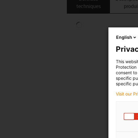
techniques
produi
English
Privac
This websi
Protection
consent to 
specific p
specific pu
Visit our P