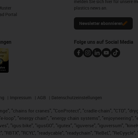
melden Sie sich hier für unsere m
Muster
plastics news an.
d Portal
Newsletter abonnieren
ungen
Folge uns auf Social Media
ng
Impressum
AGB
Datenschutzeinstellungen
nge", "chains for cranes", "ConProtect", "cradle-chain", "CTD", "dryge
-loop", "energy chain", "energy chain systems", "enjoyneering", "e-skin
ves", "igus:bike", "igusGO", "igutex", "iguverse", "iguversum", "kin
t", "RBTX", "RCYL", "readycable", "readychain", "ReBeL", "ReCyycle", 