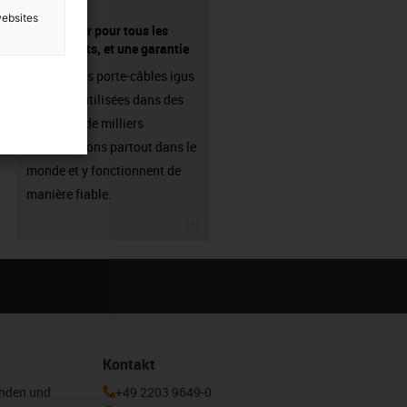
websites
fournisseur pour tous les
composants, et une garantie
Les chaînes porte-câbles igus
sont déjà utilisées dans des
centaines de milliers
d'applications partout dans le
monde et y fonctionnent de
manière fiable.
igus-icon-3arrow
Kontakt
enden und
+49 2203 9649-0