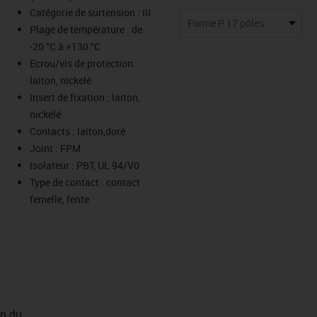
-icon-lupe
-icon-lupe
-icon-lupe
-icon-lupe
-icon-lupe
Catégorie de surtension : III
Forme P 17 pôles
Plage de température : de
-20 °C à +130 °C
us-icon-arrow-right
Ecrou/vis de protection :
laiton, nickelé
Insert de fixation : laiton,
nickelé
Contacts : laiton,doré
Joint : FPM
Isolateur : PBT, UL 94/V0
Type de contact : contact
femelle, fente
on du