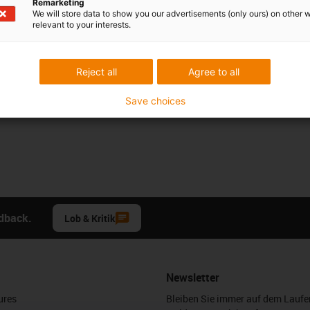
Remarketing
We will store data to show you our advertisements (only ours) on other 
relevant to your interests.
Reject all
Agree to all
Save choices
edback.
Lob & Kritik
Newsletter
ures
Bleiben Sie immer auf dem Lauf