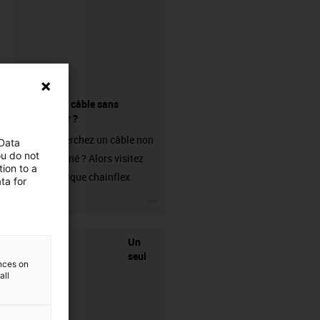
Acheter un câble sans
connecteur ?
Vous recherchez un câble non
 Data
ou do not
confectionné ? Alors visitez
ion to a
notre boutique chainflex.
ta for
igus-icon-3arrow
Un
seul
ences on
all