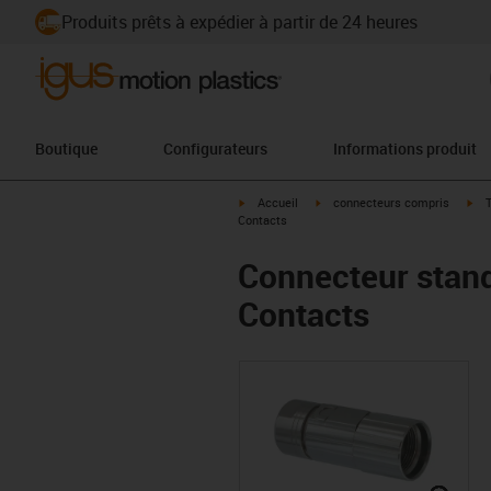
Produits prêts à expédier à partir de 24 heures
Boutique
Configurateurs
Informations produit
igus-icon-arrow-right
igus-icon-arrow-right
igu
Accueil
connecteurs compris
T
Contacts
Connecteur stand
Contacts