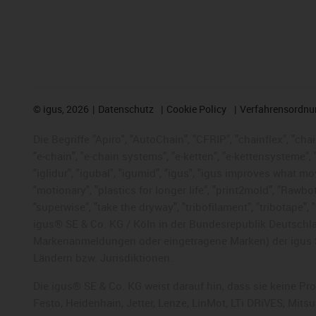
©
igus, 2026
Datenschutz
Cookie Policy
Verfahrensordnu
Die Begriffe "Apiro", "AutoChain", "CFRIP", "chainflex", "chai
"e-chain", "e-chain systems", "e-ketten", "e-kettensysteme", "e
"iglidur", "igubal", "igumid", "igus", "igus improves what mo
"motionary", "plastics for longer life", "print2mold", "Rawbo
"superwise", "take the dryway", "tribofilament", "tribotape",
igus® SE & Co. KG / Köln in der Bundesrepublik Deutschla
Markenanmeldungen oder eingetragene Marken) der igus 
Ländern bzw. Jurisdiktionen.
Die igus® SE & Co. KG weist darauf hin, dass sie keine P
Festo, Heidenhain, Jetter, Lenze, LinMot, LTi DRiVES, Mit