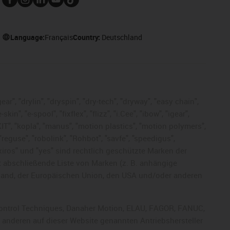
Language:
Français
Country:
Deutschland
ar", "drylin", "dryspin", "dry-tech", "dryway", "easy chain",
", "e-spool", "fixflex", "flizz", "i.Cee", "ibow", "igear",
eKIT", "kopla", "manus", "motion plastics", "motion polymers",
"reguse", "robolink", "Rohbot", "savfe", "speedigus",
, "xiros" und "yes" sind rechtlich geschützte Marken der
t abschließende Liste von Marken (z. B. anhängige
and, der Europäischen Union, den USA und/oder anderen
, Control Techniques, Danaher Motion, ELAU, FAGOR, FANUC,
r anderen auf dieser Website genannten Antriebshersteller