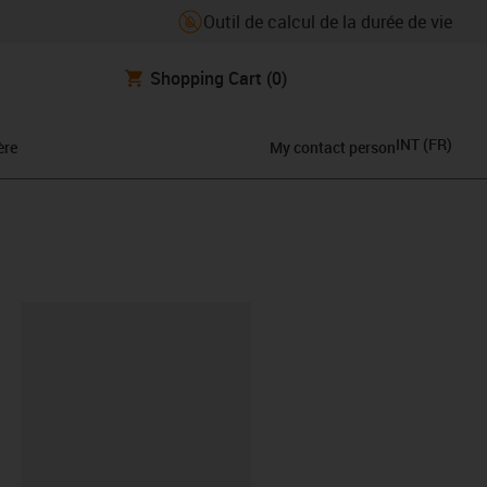
Outil de calcul de la durée de vie
Shopping Cart
(0)
INT
(
FR
)
ère
My contact person
oard