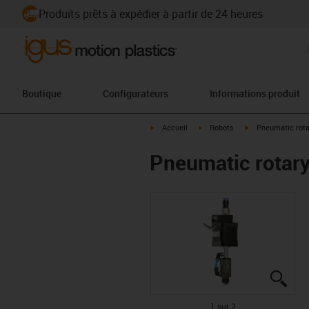
Produits prêts à expédier à partir de 24 heures
Boutique
Configurateurs
Informations produit
igus-icon-arrow-right
igus-icon-arrow-right
igus-icon-arrow-ri
Accueil
Robots
Pneumatic rotar
Pneumatic rotary 
igus
igus
1 sur 2