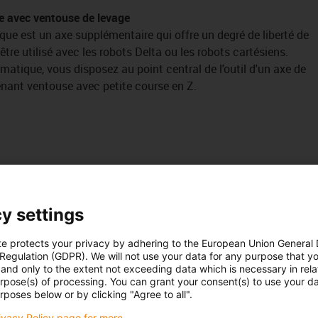
e avec ventouse de levage
ue est un axe supplémentaire qui offre un degré de liberté de
tre utilisé avec les robots Delta ou les robots cartésiens.
matique, vous disposez au point central de l'outil d'un axe de
nant ventouse avec petite course en Z.
de levage DHS2017-S
y settings
 SN-M5-DM22
te protects your privacy by adhering to the European Union General
 Regulation (GDPR). We will not use your data for any purpose that y
and only to the extent not exceeding data which is necessary in relat
module linéaire. Pick and place avec ou sans mouvement de
urpose(s) of processing. You can grant your consent(s) to use your da
rposes below or by clicking "Agree to all".
rivacy Policy page for more