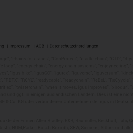
ng
Impressum
AGB
Datenschutzeinstellungen
nge", "chains for cranes", "ConProtect", "cradle-chain", "CTD", "dryge
-loop", "energy chain", "energy chain systems", "enjoyneering", "e-skin
ves", "igus:bike", "igusGO", "igutex", "iguverse", "iguversum", "kin
t", "RBTX", "RCYL", "readycable", "readychain", "ReBeL", "ReCyycle", 
 "triflex", "twisterchain", "when it moves, igus improves", "xirodur"
nd und ggf. in einigen ausländischen Ländern. Dies ist
eine nich
SE & Co. KG oder verbundenen Unternehmen der igus in Deutschl
rodukte der Firmen Allen Bradley, B&R, Baumüller, Beckhoff, Lahr
subishi, NUM,Parker, Bosch Rexroth, SEW, Siemens, Stöber und alle