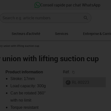
Conseil rapide par chat WhatsApp
Secteurs d'activité
Services
Entreprise & Carri
ght
y union with lifting suction cup
union with lifting suction cup
igus-icon-copy-clipb
Réf.
Product information
Stroke: 17mm
igus-icon-lieferzeit
RL-X0223
Load capacity: 300g
Can be rotated 360°
-icon-lupe
-icon-lupe
with no limit
Torque resistant