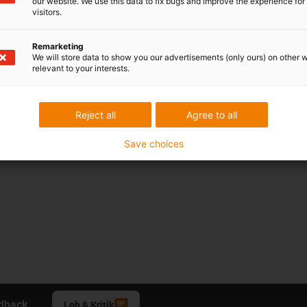
our website. We use this data to fix bugs and improve the experience for 
visitors.
Remarketing
We will store data to show you our advertisements (only ours) on other 
relevant to your interests.
Reject all
Agree to all
Save choices
edback.
Lob & Kritik