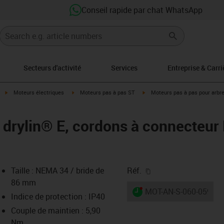
Conseil rapide par chat WhatsApp
Secteurs d'activité
Services
Entreprise & Carri
igus-icon-arrow-right
igus-icon-arrow-right
igus-icon-arrow-right
Moteurs électriques
Moteurs pas à pas ST
Moteurs pas à pas pour arbr
drylin® E, cordons à connecteur M
igus-icon-copy-clipb
Taille : NEMA 34 / bride de
Réf.
86 mm
igus-icon-lieferzeit-dot
MOT-AN-S-060-059-08
Indice de protection : IP40
Couple de maintien : 5,90
Nm