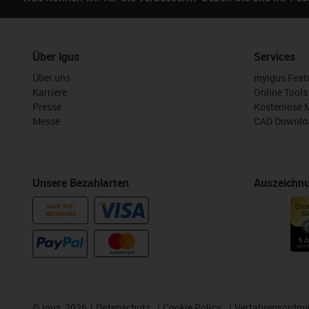
Über igus
Services
Über uns
myigus Feat
Karriere
Online Tools
Presse
Kostenlose 
Messe
CAD Downloa
Unsere Bezahlarten
Auszeichn
KAUF AUF
RECHNUNG
©
igus, 2026
Datenschutz
Cookie Policy
Verfahrensordnu