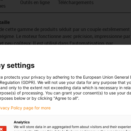
Outils en ligne
Téléchargements
ues
aille
 de cette gamme de produits séduit par un couple extrêmement
e régime. Le moteur fonctionne avec précision, impressionne par
et peu coûteux. Il est utilisé dans l'automatisation, par
ines CNC ou les robots. Un connecteur Molex est disponible
Celui-ci dépasse de 300 mm de la partie arrière du carter
ement réside dans le fait qu'il est économique par rapport à
y settings
te protects your privacy by adhering to the European Union General
 Regulation (GDPR). We will not use your data for any purpose that y
and only to the extent not exceeding data which is necessary in relat
urpose(s) of processing. You can grant your consent(s) to use your da
rposes below or by clicking "Agree to all".
rivacy Policy page for more
Analytics
We will store data in an aggregated form about visitors and their experi