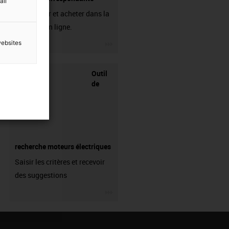
all
A découvrir et acheter dans la
boutique en ligne.
igus-icon-3arrow
websites
Outil
de
recherche moteurs électriques
Saisir les critères et recevoir
des suggestions
igus-icon-3arrow