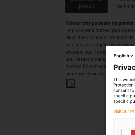
produit
techniq
Moteur très puissant de grande t
Le plus grand moteur pas à pas
élevé dans la plage inférieure d
son pilotage simple, est robuste 
exemple pour le réglage de mach
English
pour le raccordement du moteur. 
moteur. L'avantage de ce raccord
Privac
un connecteur métrique.
This websi
Protection
consent to 
specific p
specific pu
Visit our P