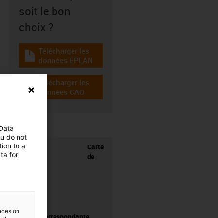
soit le bon
choix ?
Télécharger les
igus-icon-download-plan
données EPLAN
Télécharger les
igus-icon-cad-dateien
données CAO
 Data
ou do not
ion to a
Carte
ta for
de
ences on
pilotage correspondante