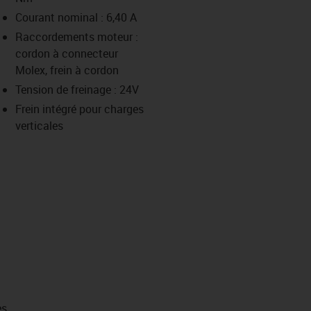
-icon-lupe
-icon-lupe
-icon-lupe
-icon-lupe
-icon-lupe
Courant nominal : 6,40 A
Raccordements moteur :
cordon à connecteur
us-icon-arrow-right
Molex, frein à cordon
Tension de freinage : 24V
Frein intégré pour charges
verticales
es