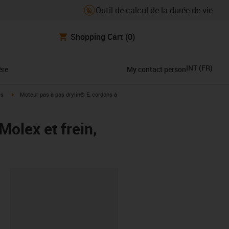
Outil de calcul de la durée de vie
Shopping Cart
(0)
INT
(
FR
)
ère
My contact person
igus-icon-arrow-right
es
Moteur pas à pas drylin® E, cordons à
olex et frein,
oard
6-L-B-AAAA