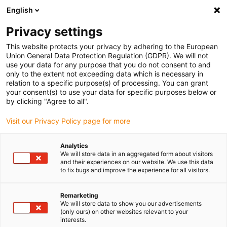
English
(0)
Privacy settings
igus-icon-arrow-right
igus-icon-arrow-right
igus-icon-arrow-right
igus-icon-
Accueil
Technologie d'entraînement
Moteurs électriques
This website protects your privacy by adhering to the European
igus-icon-arrow-right
igus-icon-arrow-right
Moteurs pas à pas ST
Moteurs pas à pas pour arbres
Moteur pas à pas
Union General Data Protection Regulation (GDPR). We will not
drylin® E, fils avec connecteur JST et codeur, version courte, NEMA 34
use your data for any purpose that you do not consent to and
only to the extent not exceeding data which is necessary in
Moteur pas à pas drylin® E, fils
relation to a specific purpose(s) of processing. You can grant
your consent(s) to use your data for specific purposes below or
avec connecteur JST et
by clicking "Agree to all".
codeur, version courte, NEMA
Visit our Privacy Policy page for more
34
Analytics
We will store data in an aggregated form about visitors
and their experiences on our website. We use this data
Standard
to fix bugs and improve the experience for all visitors.
Remarketing
We will store data to show you our advertisements
(only ours) on other websites relevant to your
interests.
igus-icon-lupe
igus-icon-lupe
igus-icon-lupe
igus-icon-lupe