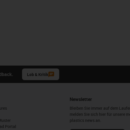
edback.
Lob & Kritik
Newsletter
ures
Bleiben Sie immer auf dem Lauf
melden Sie sich hier für unsere m
Muster
plastics news an.
d Portal