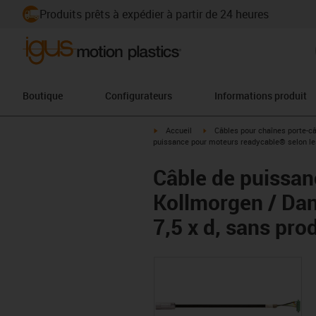
Produits prêts à expédier à partir de 24 heures
Boutique
Configurateurs
Informations produit
igus-icon-arrow-right
igus-icon-arrow-right
Accueil
Câbles pour chaînes porte-c
puissance pour moteurs readycable® selon les
Câble de puissan
Kollmorgen / Dan
7,5 x d, sans pro