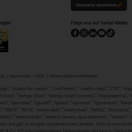
Newsletter abonnieren
ungen
Folge uns auf Social Media
ng
Impressum
AGB
Datenschutzeinstellungen
nge", "chains for cranes", "ConProtect", "cradle-chain", "CTD", "dryge
-loop", "energy chain", "energy chain systems", "enjoyneering", "e-skin
ves", "igus:bike", "igusGO", "igutex", "iguverse", "iguversum", "kin
t", "RBTX", "RCYL", "readycable", "readychain", "ReBeL", "ReCyycle", 
 "triflex", "twisterchain", "when it moves, igus improves", "xirodur"
nd und ggf. in einigen ausländischen Ländern. Dies ist
eine nich
SE & Co. KG oder verbundenen Unternehmen der igus in Deutschl