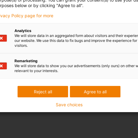
rposes below or by clicking "Agree to all".
rivacy Policy page for more
Analytics
We will store data in an aggregated form about visitors and their experi
our website. We use this data to fix bugs and improve the experience for 
visitors.
Remarketing
We will store data to show you our advertisements (only ours) on other 
relevant to your interests.
Reject all
Agree to all
Save choices