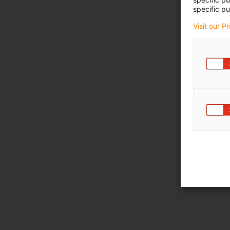
specific pu
Visit our P