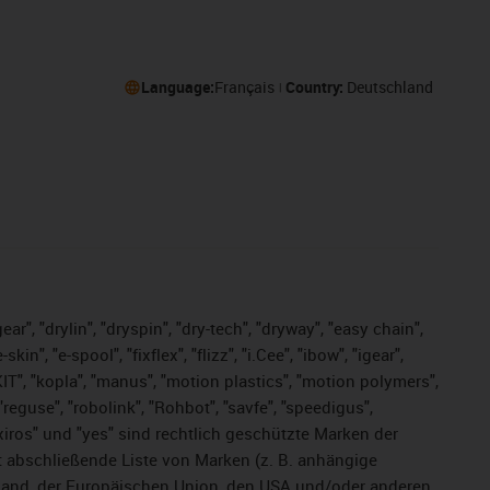
Language:
Français
Country:
Deutschland
ar", "drylin", "dryspin", "dry-tech", "dryway", "easy chain",
", "e-spool", "fixflex", "flizz", "i.Cee", "ibow", "igear",
eKIT", "kopla", "manus", "motion plastics", "motion polymers",
"reguse", "robolink", "Rohbot", "savfe", "speedigus",
, "xiros" und "yes" sind rechtlich geschützte Marken der
t abschließende Liste von Marken (z. B. anhängige
and, der Europäischen Union, den USA und/oder anderen