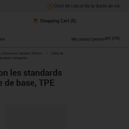
Outil de calcul de la durée de vie
Shopping Cart
(0)
INT
(
FR
)
ère
My contact person
rrow-right
igus-icon-arrow-right
e utilisé avec Danaher Motion
Câble de
 produits halogènes
on les standards
e de base, TPE
oard