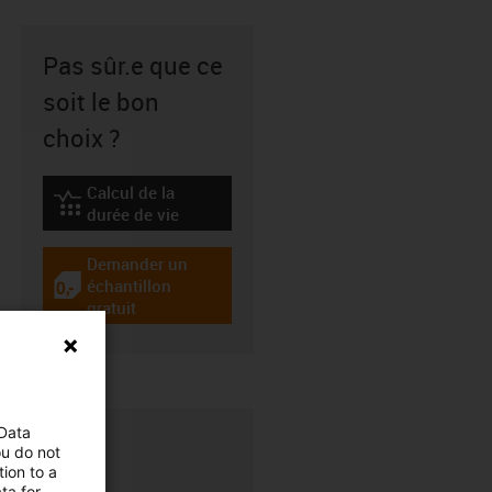
Pas sûr.e que ce
soit le bon
choix ?
Calcul de la
igus-icon-lebensdauerrechner
durée de vie
Demander un
échantillon
igus-icon-gratismuster
gratuit
 Data
ou do not
ion to a
ta for