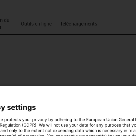
on du
Outils en ligne
Téléchargements
t
y settings
te protects your privacy by adhering to the European Union General
 Regulation (GDPR). We will not use your data for any purpose that y
and only to the extent not exceeding data which is necessary in relat
urpose(s) of processing. You can grant your consent(s) to use your da