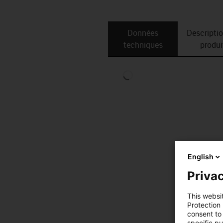
Données
Descripti
techniques
produi
English
Privac
This websi
Protection
consent to 
specific p