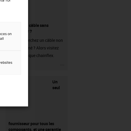
Acheter un câble sans
connecteur ?
ences on
all
Vous recherchez un câble non
confectionné ? Alors visitez
notre boutique chainflex.
websites
igus-icon-3arrow
Un
seul
fournisseur pour tous les
composants, et une garantie