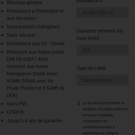
Référence n°
Blindage général
Résistance à l'hydrolyse et
-icon-lupe
-icon-lupe
aux microbes
Sans produits halogènes
Diamètre extérieur (d)
Sans silicone
maxi [mm]
Résistance aux UV : Elevée
Résistant aux huiles (selon
DIN EN 60811-404),
résistant aux huiles
Type de câble
biologiques (testé selon
VDMA 24568 avec de
l'huile Plantocut 8 S-MB de
DEA)
Sans PVC
La société igus® définit la
igus-icon-info
longueur de câble comme la
CFRIP®
longueur complète,
Jusqu'à 4 ans de garantie
connecteurs ou
confectionnement à
extrémité nue compris.