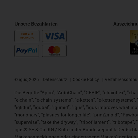
Unsere Bezahlarten
Auszeichn
KAUF AUF
RECHNUNG
©
igus, 2026
Datenschutz
Cookie Policy
Verfahrensordnu
Die Begriffe "Apiro", "AutoChain", "CFRIP", "chainflex", "chai
"e-chain", "e-chain systems", "e-ketten", "e-kettensysteme", "e
"iglidur", "igubal", "igumid", "igus", "igus improves what mo
"motionary", "plastics for longer life", "print2mold", "Rawbo
"superwise", "take the dryway", "tribofilament", "tribotape",
igus® SE & Co. KG / Köln in der Bundesrepublik Deutschla
Markenanmeldungen oder eingetragene Marken) der igus 