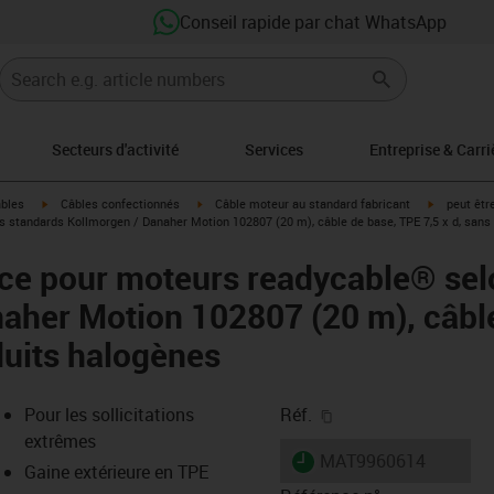
Conseil rapide par chat WhatsApp
Secteurs d'activité
Services
Entreprise & Carri
igus-icon-arrow-right
igus-icon-arrow-right
igus-icon-a
âbles
Câbles confectionnés
Câble moteur au standard fabricant
peut êtr
 standards Kollmorgen / Danaher Motion 102807 (20 m), câble de base, TPE 7,5 x d, sans
ce pour moteurs readycable® sel
aher Motion 102807 (20 m), câbl
duits halogènes
igus-icon-copy-clipb
Pour les sollicitations
Réf.
extrêmes
igus-icon-lieferzeit
MAT9960614
Gaine extérieure en TPE