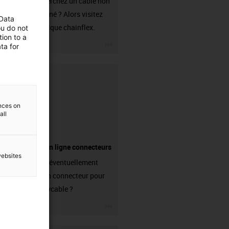
Vous recherchez un câble non
confectionné ? Alors visitez
 Data
notre boutique chainflex.
ou do not
ion to a
igus-icon-3arrow
ta for
ences on
all
Boutique en ligne connecteurs
websites
Avez-vous éventuellement
besoin d'un connecteur pour
votre readycable ?
igus-icon-3arrow