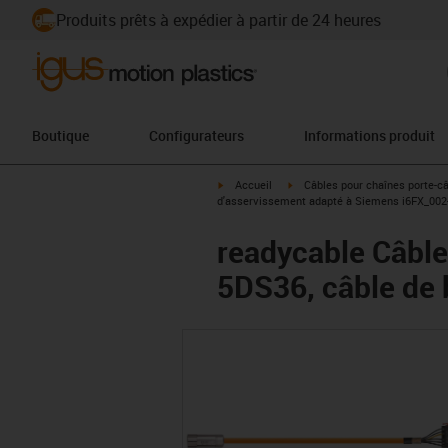
Produits prêts à expédier à partir de 24 heures
Boutique
Configurateurs
Informations produit
igus-icon-arrow-right
igus-icon-arrow-right
Accueil
Câbles pour chaînes porte-c
d'asservissement adapté à Siemens i6FX_002-5
readycable Câble
5DS36, câble de 