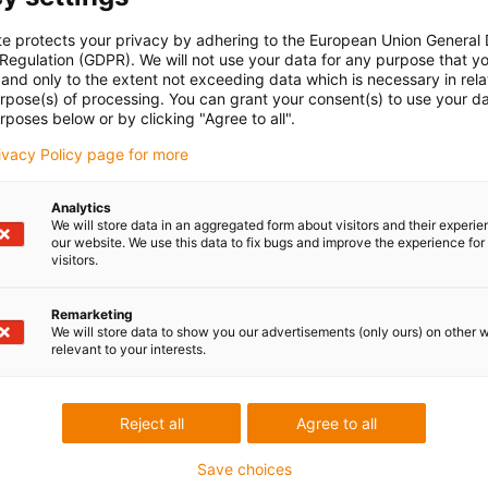
te protects your privacy by adhering to the European Union General
 Regulation (GDPR). We will not use your data for any purpose that y
and only to the extent not exceeding data which is necessary in relat
urpose(s) of processing. You can grant your consent(s) to use your da
rposes below or by clicking "Agree to all".
rivacy Policy page for more
Analytics
We will store data in an aggregated form about visitors and their experi
our website. We use this data to fix bugs and improve the experience for 
visitors.
Remarketing
We will store data to show you our advertisements (only ours) on other 
relevant to your interests.
Reject all
Agree to all
Save choices