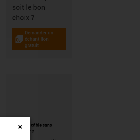
soit le bon
choix ?
Demander un
échantillon
igus-icon-gratismuster
gratuit
Acheter un câble sans
connecteur ?