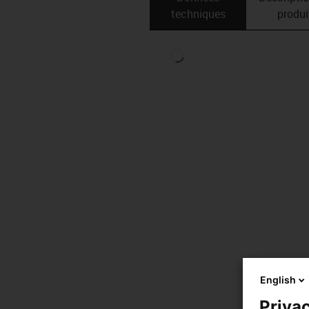
techniques
produi
English
Privac