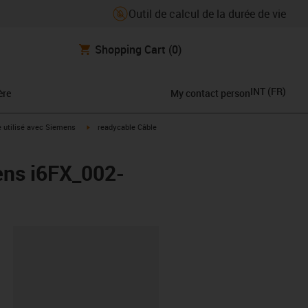
Outil de calcul de la durée de vie
Shopping Cart
(0)
INT
(
FR
)
ère
My contact person
rrow-right
igus-icon-arrow-right
e utilisé avec Siemens
readycable Câble
ens i6FX_002-
oard