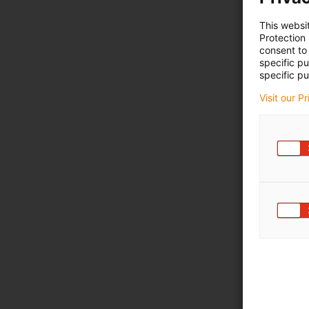
This websi
Protection
consent to 
specific p
specific pu
Visit our P