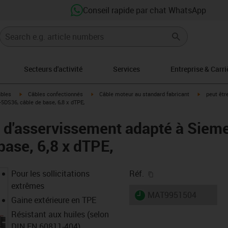
Conseil rapide par chat WhatsApp
Secteurs d'activité
Services
Entreprise & Carri
igus-icon-arrow-right
igus-icon-arrow-right
igus-icon-a
âbles
Câbles confectionnés
Câble moteur au standard fabricant
peut êtr
DS36, câble de base, 6,8 x dTPE,
 d'asservissement adapté à Siem
base, 6,8 x dTPE,
igus-icon-copy-clipb
Pour les sollicitations
Réf.
extrêmes
igus-icon-lieferzeit
MAT9951504
Gaine extérieure en TPE
Résistant aux huiles (selon
DIN EN 60811-404),